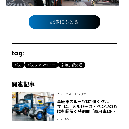
記事にもどる
tag:
バス
バスファンツアー
京阪京都交通
関連記事
ニュース＆トピックス
高級車のルーツは“働くクル
マ”に。メルセデス・ベンツの系
譜を紐解く特別展「商用車130
年」がスタート
2026 6/29