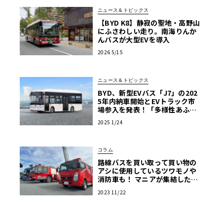
ニュース＆トピックス
【BYD K8】静寂の聖地・高野山
にふさわしい走り。南海りんか
んバスが大型EVを導入
2026 5/15
ニュース＆トピックス
BYD、新型EVバス「J7」の202
5年内納車開始とEVトラック市
場参入を発表！「多様性あふれ
る商用EV車両の販売を強化」
2025 1/24
コラム
路線バスを買い取って買い物の
アシに使用しているツワモノや
消防車も！ マニアが集結した商
用車ミーティングは楽し
2023 11/22