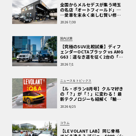
全国からメルセデスが集う埼玉
の名店「オートフィールド」─
─愛車を末永く楽しむ賢い修理
術と、プロがフックス製オイル
2026 7/30
を選ぶ理由〈PR〉
国内試乗
【究極のSUV比較試乗】ディフ
ェンダーOCTAブラック vs AMG
G63：道なき道を征く2台の「対
極的アプローチ」
2026 7/1
ニュース＆トピックス
【ル・ボラン8月号】クルマ好き
の「？」が「！」に変わる！ 最
新テクノロジーも紐解く「輸入
車Q&A」
2026 6/25
コラム
【LE VOLANT LAB】同じ骨格
でどう違う？ プジョー5008／シ