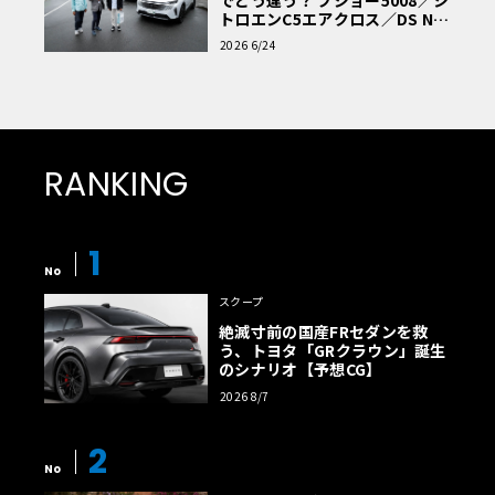
トロエンC5エアクロス／DS Nº4
読者一気乗りレポート
2026 6/24
RANKING
1
No
スクープ
絶滅寸前の国産FRセダンを救
う、トヨタ「GRクラウン」誕生
のシナリオ【予想CG】
2026 8/7
2
No