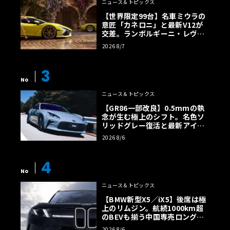
ニュース＆トピックス
【世界限定99台】名車ミウラの
意匠「カネロニ」と最新V12が
交差。ランボルギーニ・レヴエ
ルトに60周年記念車が登場
2026 8/7
3
No
ニュース＆トピックス
【GR86一部改良】0.5mmの執
念が生む極上のシフト。名色ソ
リッドグレー復活と最新アイサ
イトでFRの極みへ
2026 8/6
4
No
ニュース＆トピックス
【BMW新型X5／iX5】後席は極
上のリムジン。航続1000km超
のBEVも揃う中国専売ロング仕
様の全貌
2026 8/6