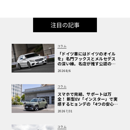
注目の記事
コラム
「ドイツ車にはドイツのオイル
を」名門フックスとメルセデス
の深い縁。名店が推す公認の安
心と、Cクラスで味わうシルキー
2026 8/6
な走り〈PR〉
コラム
スマホで完結、サポートは万
全！ 新型EV「インスター」で実
感するヒョンデの「4つの安心」
【第1回・ヒョンデ6つの疑問：
2026 7/31
Why? Hyundai?】〈PR〉
コラム