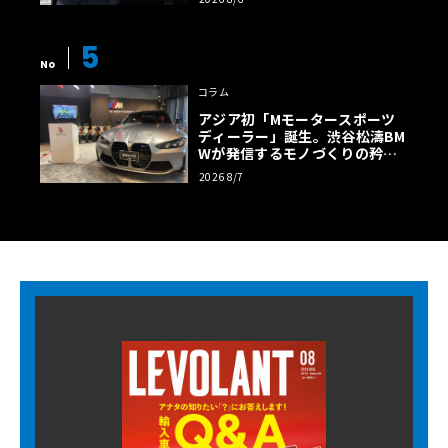
5
No
コラム
アジア初「Mモータースポーツ
ディーラー」誕生。渋谷松濤BM
Wが発信するモノづくりの矜持
【木下隆之コラム】
2026 8/7