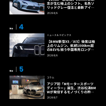
念が生む極上のシフト。名色ソ
リッドグレー復活と最新アイサ
イトでFRの極みへ
2026 8/6
4
No
ニュース＆トピックス
【BMW新型X5／iX5】後席は極
上のリムジン。航続1000km超
のBEVも揃う中国専売ロング仕
様の全貌
2026 8/6
5
No
コラム
アジア初「Mモータースポーツ
ディーラー」誕生。渋谷松濤BM
Wが発信するモノづくりの矜持
【木下隆之コラム】
2026 8/7