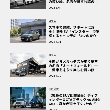
の深い縁。名店が推す公認の安
心と、Cクラスで味わうシルキー
2026 8/6
な走り〈PR〉
コラム
スマホで完結、サポートは万
全！ 新型EV「インスター」で実
感するヒョンデの「4つの安心」
【第1回・ヒョンデ6つの疑問：
2026 7/31
Why? Hyundai?】〈PR〉
コラム
全国からメルセデスが集う埼玉
の名店「オートフィールド」─
─愛車を末永く楽しむ賢い修理
術と、プロがフックス製オイル
2026 7/30
を選ぶ理由〈PR〉
国内試乗
【究極のSUV比較試乗】ディフ
ェンダーOCTAブラック vs AMG
G63：道なき道を征く2台の「対
極的アプローチ」
2026 7/1