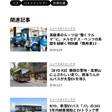
バス
バスファンツアー
奈良交通
関連記事
ニュース＆トピックス
高級車のルーツは“働くクル
マ”に。メルセデス・ベンツの系
譜を紐解く特別展「商用車130
年」がスタート
2026 6/29
ニュース＆トピックス
【BYD K8】静寂の聖地・高野山
にふさわしい走り。南海りんか
んバスが大型EVを導入
2026 5/15
ニュース＆トピックス
BYD、新型EVバス「J7」の202
5年内納車開始とEVトラック市