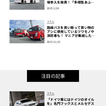
場参入を発表！「多様性あふれ
る商用EV車両の販売を強化」
2025 1/24
コラム
路線バスを買い取って買い物の
アシに使用しているツワモノや
消防車も！ マニアが集結した商
用車ミーティングは楽し
2023 11/22
注目の記事
コラム
「ドイツ車にはドイツのオイル
を」名門フックスとメルセデス