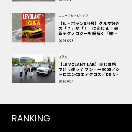
ニュース＆トピックス
【ル・ボラン8月号】クルマ好き
の「？」が「！」に変わる！ 最
新テクノロジーも紐解く「輸入
車Q&A」
2026 6/25
コラム
【LE VOLANT LAB】同じ骨格
でどう違う？ プジョー5008／シ
トロエンC5エアクロス／DS Nº4
読者一気乗りレポート
2026 6/24
RANKING