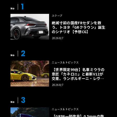
1
No
スクープ
絶滅寸前の国産FRセダンを救
う、トヨタ「GRクラウン」誕生
のシナリオ【予想CG】
2026 8/7
2
No
ニュース＆トピックス
【世界限定99台】名車ミウラの
意匠「カネロニ」と最新V12が
交差。ランボルギーニ・レヴエ
ルトに60周年記念車が登場
2026 8/7
3
No
ニュース＆トピックス
【GR86一部改良】0.5mmの執