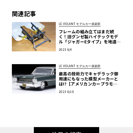
関連記事
LE VOLANT モデルカー俱楽部
フレームの組み立てはまだ続
く！旧グンゼ製ハイテックモデ
ル「ジャガーEタイプ」を地道に
作ってみる・第6回
2023 6/4
LE VOLANT モデルカー俱楽部
最高の技術力でキャデラック御
用達にもなった模型メーカーと
は!?【アメリカンカープラモ・
クロニクル】第5回
2023 6/10