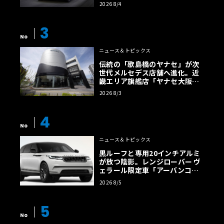
効率エントリーBEVとして復活
2026 8/4
【画像38枚】
3
No
ニュース＆トピックス
伝統の「歌島橋のヤナセ」が次
世代メルセデス店舗へ進化。近
畿エリア旗艦店「ヤナセ大阪支
店」がリニューアル
2026 8/3
4
No
ニュース＆トピックス
黒ルーフと専用20インチアルミ
が放つ陰影。レンジローバー ヴ
ェラール限定車「アーバンコン
トラスト・エディション」登場
2026 8/5
5
No