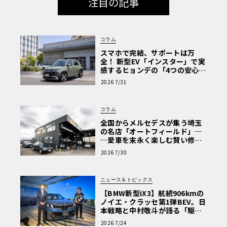
注目の記事
コラム
スマホで完結、サポートは万
全！ 新型EV「インスター」で実
感するヒョンデの「4つの安心」
【第1回・ヒョンデ6つの疑問：
2026 7/31
Why? Hyundai?】〈PR〉
コラム
全国からメルセデスが集う埼玉
の名店「オートフィールド」─
─愛車を末永く楽しむ賢い修理
術と、プロがフックス製オイル
2026 7/30
を選ぶ理由〈PR〉
ニュース＆トピックス
【BMW新型iX3】航続906kmの
ノイエ・クラッセ第1弾BEV。日
本戦略と中村敬斗が語る「駆け
ぬける歓び」
2026 7/24