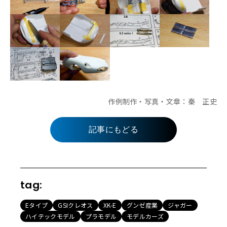
作例制作・写真・文章：秦 正史
記事にもどる
tag:
Eタイプ
GSIクレオス
XK-E
グンゼ産業
ジャガー
ハイテックモデル
プラモデル
モデルカーズ