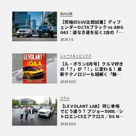
国内試乗
【究極のSUV比較試乗】ディフ
ェンダーOCTAブラック vs AMG
G63：道なき道を征く2台の「対
極的アプローチ」
2026 7/1
ニュース＆トピックス
【ル・ボラン8月号】クルマ好き
の「？」が「！」に変わる！ 最
新テクノロジーも紐解く「輸入
車Q&A」
2026 6/25
コラム
【LE VOLANT LAB】同じ骨格
でどう違う？ プジョー5008／シ
トロエンC5エアクロス／DS Nº4
読者一気乗りレポート
2026 6/24