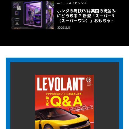
ニュース＆トピックス
ホンダの痛快EVは英国の街並み
にどう映る？ 新型「スーパーN
（スーパーワン）」おもちゃ箱
ツアーの全貌
2026 8/5