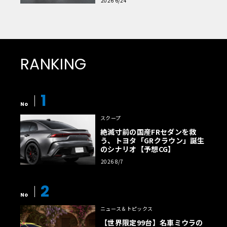
2026 6/24
RANKING
1
No
スクープ
絶滅寸前の国産FRセダンを救
う、トヨタ「GRクラウン」誕生
のシナリオ【予想CG】
2026 8/7
2
No
ニュース＆トピックス
【世界限定99台】名車ミウラの