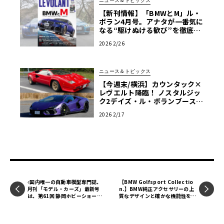
ニュース＆トピックス
【新刊情報】「BMWとM」ル・
ボラン4月号。アナタが一番気に
なる“駆けぬける歓び”を徹底検
証！【別冊付録「MAZDA FAN B
2026 2/26
OOK」つき】
ニュース＆トピックス
【今週末/横浜】カウンタック×
レヴエルト降臨！ ノスタルジッ
ク2デイズ・ル・ボランブースで
目撃せよ
2026 2/17
国内唯一の自動車模型専門誌、
【BMW Golfsport Collectio
月刊「モデル・カーズ」最新号
n.】BMW純正アクセサリーの上
は、第61回 静岡ホビーショーを
質なデザインと確かな機能性を日
大特集！
常に採り入れる歓び。