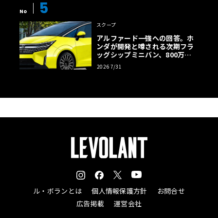
5
No
スクープ
アルファード一強への回答。ホ
ンダが開発と噂される次期フラ
ッグシップミニバン、800万円
超の勝算【予想CG】
2026 7/31
ル・ボランとは
個人情報保護方針
お問合せ
広告掲載
運営会社