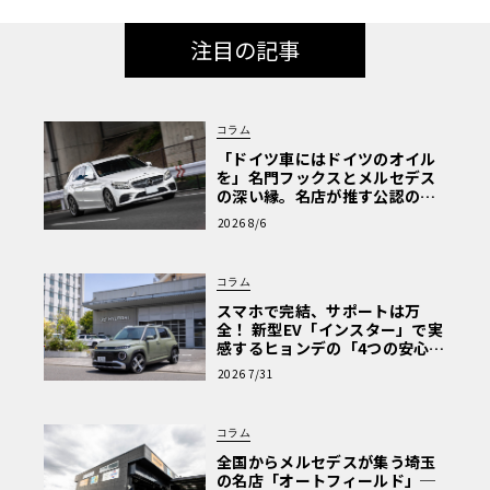
注目の記事
コラム
「ドイツ車にはドイツのオイル
を」名門フックスとメルセデス
の深い縁。名店が推す公認の安
心と、Cクラスで味わうシルキー
2026 8/6
な走り〈PR〉
コラム
スマホで完結、サポートは万
全！ 新型EV「インスター」で実
感するヒョンデの「4つの安心」
【第1回・ヒョンデ6つの疑問：
2026 7/31
Why? Hyundai?】〈PR〉
コラム
全国からメルセデスが集う埼玉
の名店「オートフィールド」─