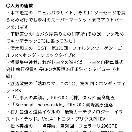
〇人気の連載
・木下隆之の「ニュルパラサイト」その1：ソーセージを買
うためだけでも隣村のスーパーマーケットまでアウトバー
ンを飛ばす
・下野康史の｢カバタ屋乗りもの研究所｣その20：いま改め
てキャデラックCT5に乗ってみた！
・清水和夫の「DST」第131回：フォルクスワーゲン・ゴ
ルフR×ホンダ・シビックタイプR
・短期集中連載これがトヨタの進む道 トヨタ自動車株式
会社 執行役員社長CEO佐藤恒治氏単独インタビュー（後
編）
・渡辺敏史の「熟れウマ、この1台」第20回：ホンダ・フィ
ットRS
・「仕事人の素顔。」File20：（株）ダムド 面髙翔五
・「Scene at the roadside」File.20：霧降高原道路
・石井昌道と遠藤イヅルの「最新カーテクノロジー イラ
ストレイテッド」Vol.4：トヨタ・プリウスPHEV
・松本英雄の「一点突破」第50回：フェラーリ296GTB