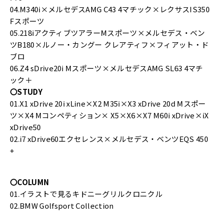
04.M340i×メルセデスAMG C43 4マチック×レクサスIS350
Fスポーツ
05.218iアクティブツアラーMスポーツ×メルセデス・ベン
ツB180×ルノー・カングー クレアティフ×フィアット・ド
ブロ
06.Z4 sDrive20i Mスポーツ×メルセデスAMG SL63 4マチ
ック＋
〇STUDY
01.X1 xDrive 20i xLine×X2 M35i×X3 xDrive 20d Mスポー
ツ×X4 Mコンペティション× X5×X6×X7 M60i xDrive×iX
xDrive50
02.i7 xDrive60エクセレンス×メルセデス・ベンツEQS 450
+
〇COLUMN
01.イラストで見るキドニーグリルクロニクル
02.BMW Golfsport Collection