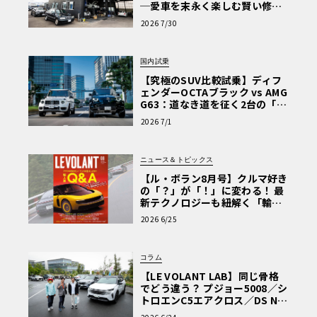
─愛車を末永く楽しむ賢い修理
術と、プロがフックス製オイル
2026 7/30
を選ぶ理由〈PR〉
国内試乗
【究極のSUV比較試乗】ディフ
ェンダーOCTAブラック vs AMG
G63：道なき道を征く2台の「対
極的アプローチ」
2026 7/1
ニュース＆トピックス
【ル・ボラン8月号】クルマ好き
の「？」が「！」に変わる！ 最
新テクノロジーも紐解く「輸入
車Q&A」
2026 6/25
コラム
【LE VOLANT LAB】同じ骨格
でどう違う？ プジョー5008／シ
トロエンC5エアクロス／DS Nº4
読者一気乗りレポート