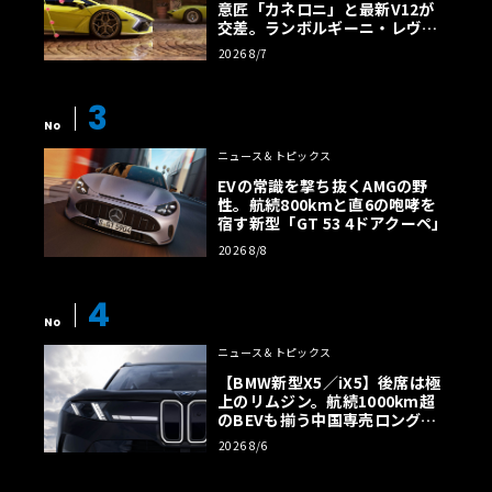
意匠「カネロニ」と最新V12が
交差。ランボルギーニ・レヴエ
ルトに60周年記念車が登場
2026 8/7
3
No
ニュース＆トピックス
EVの常識を撃ち抜くAMGの野
性。航続800kmと直6の咆哮を
宿す新型「GT 53 4ドアクーペ」
2026 8/8
4
No
ニュース＆トピックス
【BMW新型X5／iX5】後席は極
上のリムジン。航続1000km超
のBEVも揃う中国専売ロング仕
様の全貌
2026 8/6