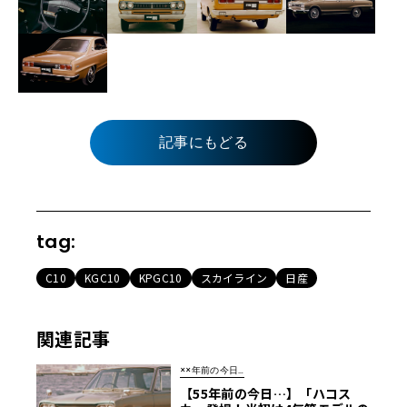
記事にもどる
tag:
C10
KGC10
KPGC10
スカイライン
日産
関連記事
××年前の今日…
【55年前の今日…】「ハコス