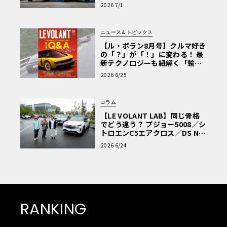
極的アプローチ」
2026 7/1
ニュース＆トピックス
【ル・ボラン8月号】クルマ好き
の「？」が「！」に変わる！ 最
新テクノロジーも紐解く「輸入
車Q&A」
2026 6/25
コラム
【LE VOLANT LAB】同じ骨格
でどう違う？ プジョー5008／シ
トロエンC5エアクロス／DS Nº4
読者一気乗りレポート
2026 6/24
RANKING