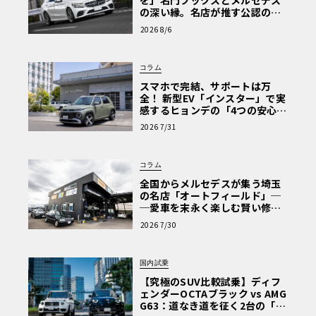
を」名門フックスとメルセデス
の深い縁。名店が推す公認の安
心と、Cクラスで味わうシルキー
2026 8/6
な走り〈PR〉
コラム
スマホで完結、サポートは万
全！ 新型EV「インスター」で実
感するヒョンデの「4つの安心」
【第1回・ヒョンデ6つの疑問：
2026 7/31
Why? Hyundai?】〈PR〉
コラム
全国からメルセデスが集う埼玉
の名店「オートフィールド」─
─愛車を末永く楽しむ賢い修理
術と、プロがフックス製オイル
2026 7/30
を選ぶ理由〈PR〉
国内試乗
【究極のSUV比較試乗】ディフ
ェンダーOCTAブラック vs AMG
G63：道なき道を征く2台の「対