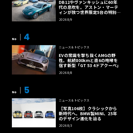
DB12やヴァンキッシュに60年
代の息吹を。アストン・マーテ
ィンが放つ世界限定5台の特別コ
レクション
2026 8/9
4
No
ニュース＆トピックス
EVの常識を撃ち抜くAMGの野
性。航続800kmと直6の咆哮を
宿す新型「GT 53 4ドアクーペ」
2026 8/8
5
No
ニュース＆トピックス
【写真106枚】クラシックから
新時代へ。BMW製MINI、25年
のデザイン進化を辿る
2026 8/3