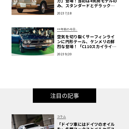
カ」登場！当初は4気筒モデルの
み、スタンダードとデラックス
の2本柱【…こんなことがあっ
2023 7/18
た】
××年前の今日…
空気を切り裂くサーフィンライ
ンに円形テール、ケンメリの鮮
烈な登場！「C110スカイライ
ン」発売!!【51年前の今日、こ
2023 9/20
んなことが…】
注目の記事
コラム
「ドイツ車にはドイツのオイル