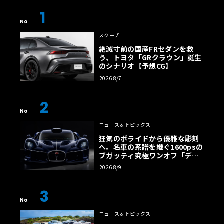
1
No
スクープ
絶滅寸前の国産FRセダンを救
う、トヨタ「GRクラウン」誕生
のシナリオ【予想CG】
2026 8/7
2
No
ニュース＆トピックス
狂気のボライドから優雅な彫刻
へ。名車の系譜を継ぐ1600psの
ブガッティ究極ワンオフ「デス
トリエ」
2026 8/9
3
No
ニュース＆トピックス