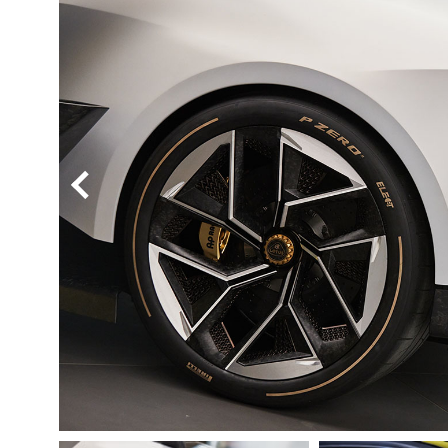
BYD
その
国産車
レクサ
ホンダ
三菱
光岡
その