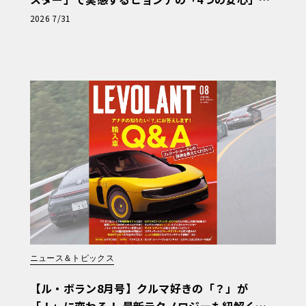
【第1回・ヒョンデ6つの疑問：Why? Hyunda
2026 7/31
i?】〈PR〉
ニュース＆トピックス
【ル・ボラン8月号】クルマ好きの「？」が