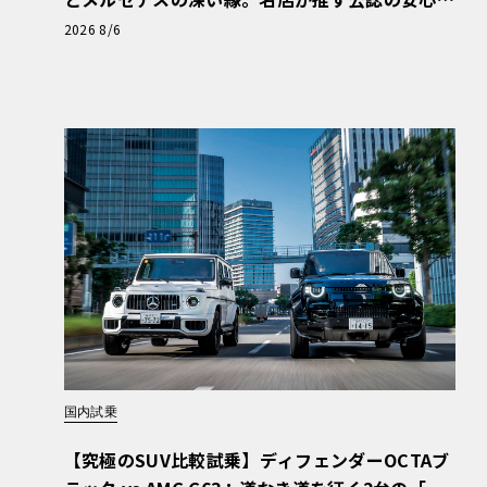
と、Cクラスで味わうシルキーな走り〈PR〉
2026 8/6
国内試乗
【究極のSUV比較試乗】ディフェンダーOCTAブ