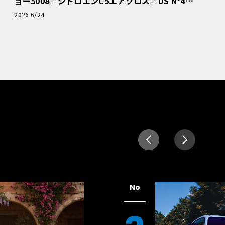
ョー5008／シトロエンC5エアクロス／DS Nº4
読者一気乗りレポート
2026 6/24
No