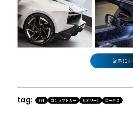
記事にも
tag:
99T
コンセプトカー
セオリー1
ロータス