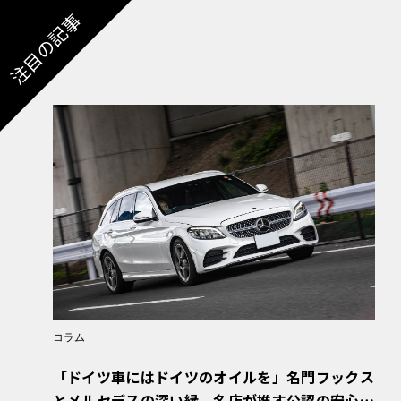
注目の記事
コラム
「ドイツ車にはドイツのオイルを」名門フックス
とメルセデスの深い縁。名店が推す公認の安心