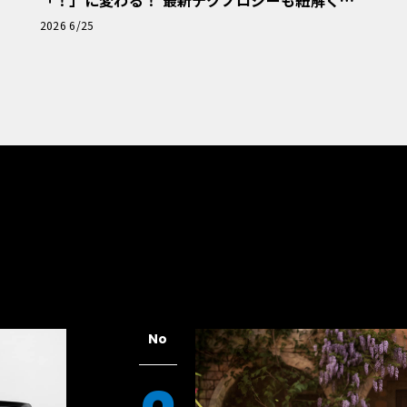
「！」に変わる！ 最新テクノロジーも紐解く
「輸入車Q&A」
2026 6/25
No