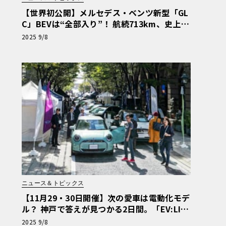
【世界初公開】メルセデス・ベンツ新型「GL
C」BEVは“全部入り”！ 航続713km、史上最
大スクリーンなど注目スペック詳解
2025 9/8
ニュース＆トピックス
【11月29・30日開催】次の愛車は電動化モデ
ル？ 神戸で答えが見つかる2日間。「EV:LIFE
KOBE 2025」で最新EV／PHEVを体験
2025 9/8