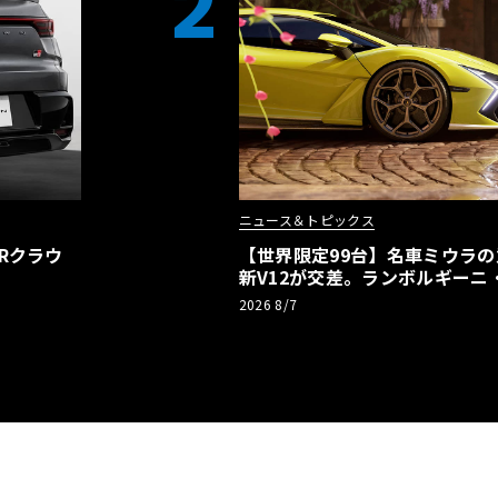
2
ニュース＆トピックス
Rクラウ
【世界限定99台】名車ミウラ
新V12が交差。ランボルギーニ
記念車が登場
2026 8/7