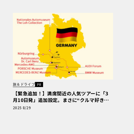
旅＆ドライブ
PR
【緊急追加！】満席間近の人気ツアーに「3
月10日発」追加設定。まさに“クルマ好きの
夢”。 ニュル、AMG本社、ポルシェ博物館…
2025 8/29
ドイツ自動車「聖地巡礼」の旅【PR】