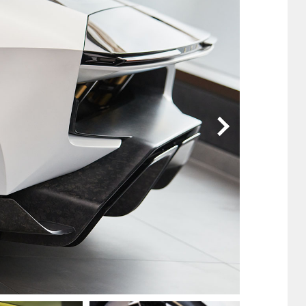
他
ス
トヨタ
日産
スバル
マツダ
ダイハツ
スズキ
他