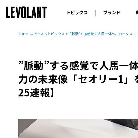
トピックス
ブランド
輸入車
アウデ
ニュース
TOP
ニュース＆トピックス
”脈動”する感覚で人馬一体へ。ロータス、10
スクープ
メルセ
試乗
アルピ
コラム
”脈動”する感覚で人馬一体
プジョ
アルフ
力の未来像「セオリー1」を
ランボ
25速報】
ベント
ランド
MINI
ボルボ
ジープ