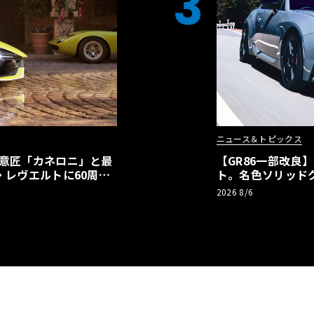
3
ニュース＆トピックス
の意匠「カネロニ」と最
【GR86一部改良
・レヴエルトに60周年
ト。名色ソリッド
極みへ
2026 8/6