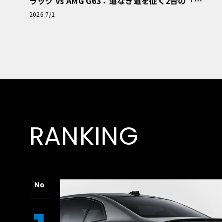
ラック vs AMG G63：道なき道を征く2台の「対
極的アプローチ」
2026 7/1
RANKING
No