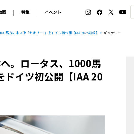
動画
特集
イベント
ィ
BMW
アルピナ
オリジナル動画
2026 サマータイヤ＆ホイール バイヤーズガイド
ル・ボラン カーズ・ミート2026横浜
00馬力の未来像「セオリー1」をドイツ初公開【IAA 2025速報】
ギャラリー
2025-2026 冬 スタッドレス＆ウインタータイヤ バイヤ
SNOW EXPERIENCE in TOGAKUSHI SKI FIE
デス・ベンツ
ポルシェ
フォルクスワーゲン
ホイールカタログ2025-2026冬
EV:LIFE FUTAKO TAMAGAWA 2026
ーヌ
シトロエン
DSオートモビル
ホイールカタログ
EV:LIFE KOBE 2025
へ。ロータス、1000馬
ー
ルノー
アバルト
タイヤ特集
ル・ボラン カーズ・ミート2025横浜
ァ・ロメオ
フェラーリ
フィアット
ドイツ初公開【IAA 20
ルギーニ
マセラティ
アストン・マーティン
レー
ケータハム
ジャガー
ローバー
ロータス
マクラーレン
モーガン
ロールス・ロイス
キャデラック
シボレー
テスラ
ヒョンデ