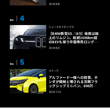
2026 8/8
4
No
ニュース＆トピックス
【BMW新型X5／iX5】後席は極
上のリムジン。航続1000km超
のBEVも揃う中国専売ロング仕
様の全貌
2026 8/6
5
No
スクープ
アルファード一強への回答。ホ
ンダが開発と噂される次期フラ
ッグシップミニバン、800万円
超の勝算【予想CG】
2026 7/31