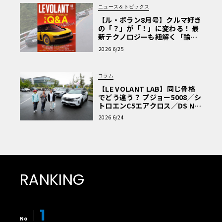
ニュース＆トピックス
【ル・ボラン8月号】クルマ好き
の「？」が「！」に変わる！ 最
新テクノロジーも紐解く「輸入
車Q&A」
2026 6/25
コラム
【LE VOLANT LAB】同じ骨格
でどう違う？ プジョー5008／シ
トロエンC5エアクロス／DS Nº4
読者一気乗りレポート
2026 6/24
RANKING
1
No