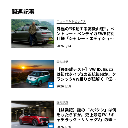
関連記事
ニュース＆トピックス
究極の“移動する高級山荘”。ベ
ントレー・ベンテイガEWB特別
仕様「シャレー・エディショ
ン」の深き美学
2026 5/24
国内試乗
【長距離テスト】VW ID. Buzz
は初代タイプ2の正統後継か。ク
ラシックVW乗りが紐解く「伝統
の継承」と長旅で見えた「充電
2026 5/18
のリアル」《LE VOLANT LA
B》
国内試乗
【試乗記】謎の「Vボタン」は何
をもたらすか。史上最速EV「キ
ャデラック・リリックV」の珠玉
の完成度を解き明かす《LE VOL
2026 5/20