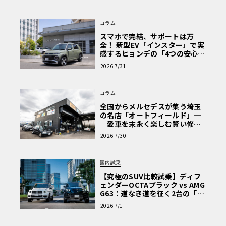
な走り〈PR〉
コラム
スマホで完結、サポートは万
全！ 新型EV「インスター」で実
感するヒョンデの「4つの安心」
【第1回・ヒョンデ6つの疑問：
2026 7/31
Why? Hyundai?】〈PR〉
コラム
全国からメルセデスが集う埼玉
の名店「オートフィールド」─
─愛車を末永く楽しむ賢い修理
術と、プロがフックス製オイル
2026 7/30
を選ぶ理由〈PR〉
国内試乗
【究極のSUV比較試乗】ディフ
ェンダーOCTAブラック vs AMG
G63：道なき道を征く2台の「対
極的アプローチ」
2026 7/1