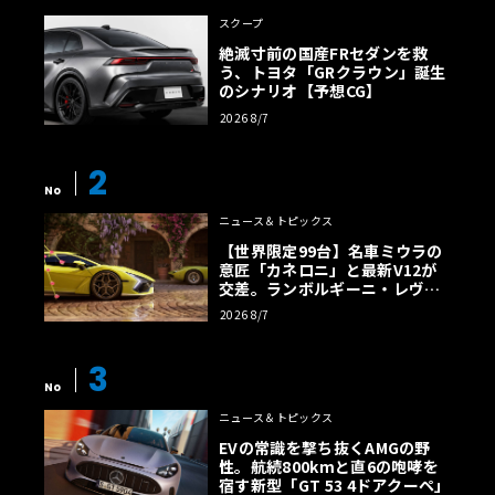
スクープ
絶滅寸前の国産FRセダンを救
う、トヨタ「GRクラウン」誕生
のシナリオ【予想CG】
2026 8/7
2
No
ニュース＆トピックス
【世界限定99台】名車ミウラの
意匠「カネロニ」と最新V12が
交差。ランボルギーニ・レヴエ
ルトに60周年記念車が登場
2026 8/7
3
No
ニュース＆トピックス
EVの常識を撃ち抜くAMGの野
性。航続800kmと直6の咆哮を
宿す新型「GT 53 4ドアクーペ」