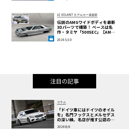
ANT LAB》
LE VOLANT モデルカー俱楽部
伝説のAMGワイドボディを最新
3Dパーツで構築！ ベースは名
作・タミヤ「500SEC」【AMG 5
60SEC 6.0をタミヤ製プラモ＋3
2026 5/10
Dプリント部品で制作】第1回
《LE VOLANT LAB》
注目の記事
コラム
「ドイツ車にはドイツのオイル
を」名門フックスとメルセデス
の深い縁。名店が推す公認の安
心と、Cクラスで味わうシルキー
2026 8/6