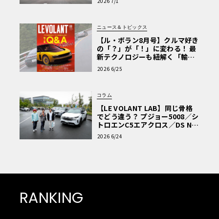
2026 7/1
ニュース＆トピックス
【ル・ボラン8月号】クルマ好き
の「？」が「！」に変わる！ 最
新テクノロジーも紐解く「輸入
車Q&A」
2026 6/25
コラム
【LE VOLANT LAB】同じ骨格
でどう違う？ プジョー5008／シ
トロエンC5エアクロス／DS Nº4
読者一気乗りレポート
2026 6/24
RANKING