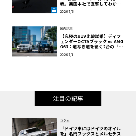
表。英国本社で直撃してわかっ
た“ティザー画像にはない”賛否
2026 7/6
両論必至のデザインとは《LE V
OLANT LAB》
国内試乗
【究極のSUV比較試乗】ディフ
ェンダーOCTAブラック vs AMG
G63：道なき道を征く2台の「対
極的アプローチ」
2026 7/1
注目の記事
コラム
「ドイツ車にはドイツのオイル
を」名門フックスとメルセデス