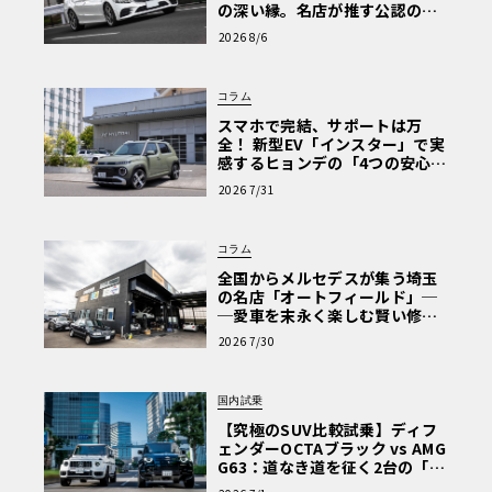
の深い縁。名店が推す公認の安
心と、Cクラスで味わうシルキー
2026 8/6
な走り〈PR〉
コラム
スマホで完結、サポートは万
全！ 新型EV「インスター」で実
感するヒョンデの「4つの安心」
【第1回・ヒョンデ6つの疑問：
2026 7/31
Why? Hyundai?】〈PR〉
コラム
全国からメルセデスが集う埼玉
の名店「オートフィールド」─
─愛車を末永く楽しむ賢い修理
術と、プロがフックス製オイル
2026 7/30
を選ぶ理由〈PR〉
国内試乗
【究極のSUV比較試乗】ディフ
ェンダーOCTAブラック vs AMG
G63：道なき道を征く2台の「対
極的アプローチ」