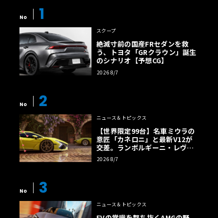
1
No
スクープ
絶滅寸前の国産FRセダンを救
う、トヨタ「GRクラウン」誕生
のシナリオ【予想CG】
2026 8/7
2
No
ニュース＆トピックス
【世界限定99台】名車ミウラの
意匠「カネロニ」と最新V12が
交差。ランボルギーニ・レヴエ
ルトに60周年記念車が登場
2026 8/7
3
No
ニュース＆トピックス
EVの常識を撃ち抜くAMGの野