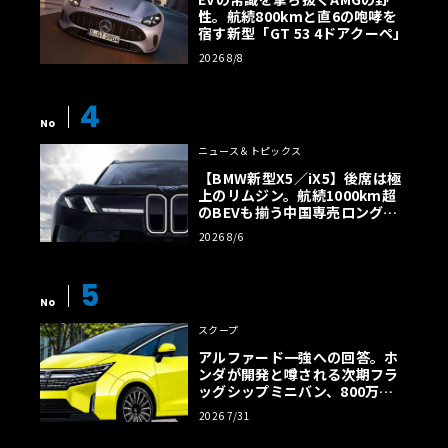
性。航続800kmと直6の咆哮を
宿す新型「GT 53 4ドアクーペ」
2026 8/8
4
No
ニュース＆トピックス
【BMW新型X5／iX5】後席は極
上のリムジン。航続1000km超
のBEVも揃う中国専売ロング仕
様の全貌
2026 8/6
5
No
スクープ
アルファード一強への回答。ホ
ンダが開発と噂される次期フラ
ッグシップミニバン、800万円
超の勝算【予想CG】
2026 7/31