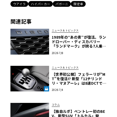
ウアイラ
ハイパーカー
パガーニ
限定車
関連記事
ニュース＆トピックス
1989年の“あの青”が復活。ラン
ドローバー・ディスカバリー
「ランドマーク」が誇る7人乗り
極上空間
2026 7/8
ニュース＆トピックス
【世界初公開】フェラーリが“M
T”を復活!? 新型「12チリンド
リ・マヌアーレ」は8速DCTで
珠玉のシフトフィールを再現《L
2026 7/4
E VOLANT LAB》
コラム
【独自ルポ】ベントレー初のBE
V、新型SUV「トルカル」発