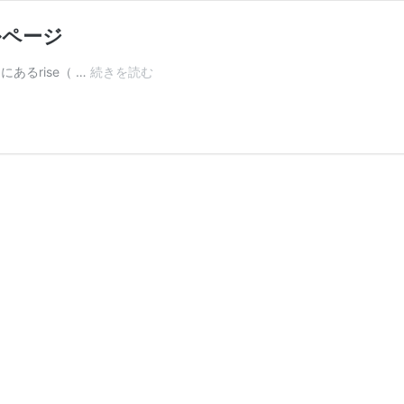
ャルページ
EV:LIFE
あるrise（ …
続きを読む
FUTAKOTAMAGAWA
ス
ペ
シ
ャ
ル
ペ
ー
ジ