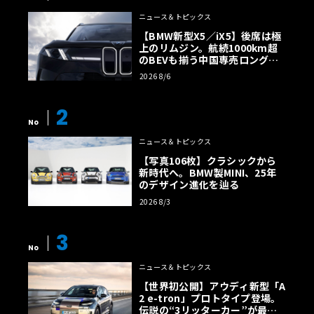
ニュース＆トピックス
【BMW新型X5／iX5】後席は極
上のリムジン。航続1000km超
のBEVも揃う中国専売ロング仕
様の全貌
2026 8/6
2
No
ニュース＆トピックス
【写真106枚】クラシックから
新時代へ。BMW製MINI、25年
のデザイン進化を辿る
2026 8/3
3
No
ニュース＆トピックス
【世界初公開】アウディ新型「A
2 e-tron」プロトタイプ登場。
伝説の“3リッターカー”が最高