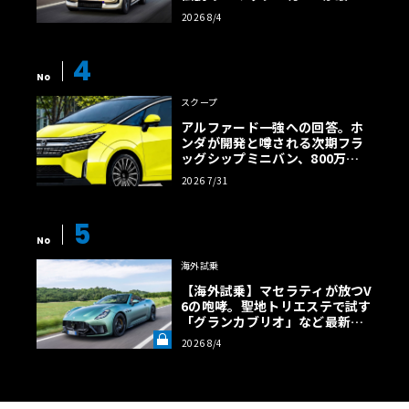
効率エントリーBEVとして復活
2026 8/4
【画像38枚】
4
No
スクープ
アルファード一強への回答。ホ
ンダが開発と噂される次期フラ
ッグシップミニバン、800万円
超の勝算【予想CG】
2026 7/31
5
No
海外試乗
【海外試乗】マセラティが放つV
6の咆哮。聖地トリエステで試す
「グランカブリオ」など最新ト
ロフェオ3台の官能評価《LE VO
2026 8/4
LANT LAB》