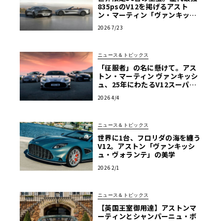
835psのV12を掲げるアスト
ン・マーティン「ヴァンキッシ
ュ25」誕生
2026 7/23
ニュース＆トピックス
「征服者」の名に懸けて。アス
トン・マーティン ヴァンキッシ
ュ、25年にわたるV12スーパー
GTの進化論
2026 4/4
ニュース＆トピックス
世界に1台、フロリダの海を纏う
V12。アストン「ヴァンキッシ
ュ・ヴォランテ」の美学
2026 2/1
ニュース＆トピックス
【英国王室御用達】アストンマ
ーティンとシャンパーニュ・ボ