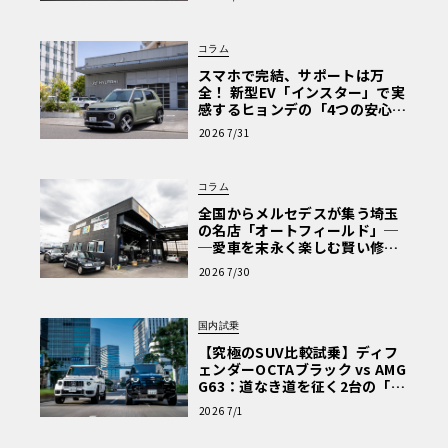
な走り〈PR〉
コラム
スマホで完結、サポートは万
全！ 新型EV「インスター」で実
感するヒョンデの「4つの安心」
【第1回・ヒョンデ6つの疑問：
2026 7/31
Why? Hyundai?】〈PR〉
コラム
全国からメルセデスが集う埼玉
の名店「オートフィールド」─
─愛車を末永く楽しむ賢い修理
術と、プロがフックス製オイル
2026 7/30
を選ぶ理由〈PR〉
国内試乗
【究極のSUV比較試乗】ディフ
ェンダーOCTAブラック vs AMG
G63：道なき道を征く2台の「対
極的アプローチ」
2026 7/1