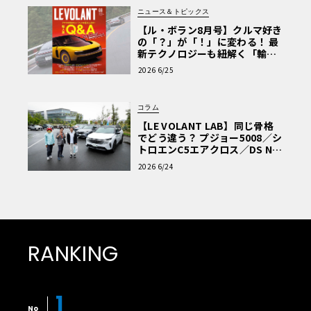
ニュース＆トピックス
【ル・ボラン8月号】クルマ好き
の「？」が「！」に変わる！ 最
新テクノロジーも紐解く「輸入
車Q&A」
2026 6/25
コラム
【LE VOLANT LAB】同じ骨格
でどう違う？ プジョー5008／シ
トロエンC5エアクロス／DS Nº4
読者一気乗りレポート
2026 6/24
RANKING
1
No