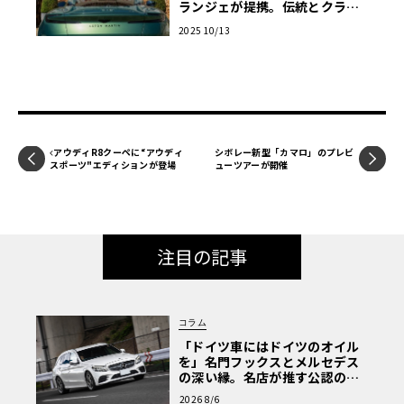
ランジェが提携。伝統とクラフ
トマンシップが共鳴する新たな
2025 10/13
章へ
アウディR8クーペに“アウディ
シボレー新型「カマロ」のプレビ
スポーツ"エディションが登場
ューツアーが開催
注目の記事
コラム
「ドイツ車にはドイツのオイル
を」名門フックスとメルセデス
の深い縁。名店が推す公認の安
心と、Cクラスで味わうシルキー
2026 8/6