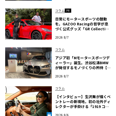
VOLANT LAB》
コラム
PR
日常にモータースポーツの鼓動
を。GAZOO Racingの哲学が息
づく公式グッズ「GR Collectio
n」の全貌〈PR〉
2026 8/7
コラム
アジア初「Mモータースポーツデ
ィーラー」誕生。渋谷松濤BMW
が発信するモノづくりの矜持【木
下隆之コラム】
2026 8/7
コラム
【インタビュー】生沢舞が描くベ
ントレーの新境地。初の社外ディ
レクターが手掛ける「1919 コレ
クション」の舞台裏【グッドウッ
2026 8/6