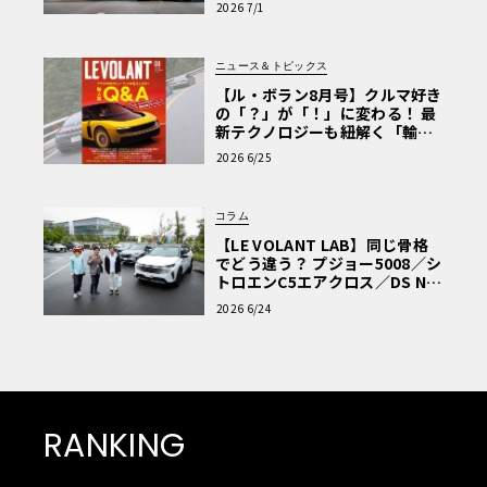
2026 7/1
ニュース＆トピックス
【ル・ボラン8月号】クルマ好き
の「？」が「！」に変わる！ 最
新テクノロジーも紐解く「輸入
車Q&A」
2026 6/25
コラム
【LE VOLANT LAB】同じ骨格
でどう違う？ プジョー5008／シ
トロエンC5エアクロス／DS Nº4
読者一気乗りレポート
2026 6/24
RANKING