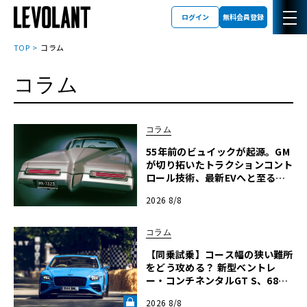
ログイン
無料会員登録
TOP
コラム
コラム
コラム
55年前のビュイックが起源。GM
が切り拓いたトラクションコント
ロール技術、最新EVへと至る進
化の軌跡
2026 8/8
コラム
【同乗試乗】コース幅の狭い難所
をどう攻める？ 新型ベントレ
ー・コンチネンタルGT S、680p
sを解き放つ限界ヒルクライム
2026 8/8
【グッドウッドFoS 2026】《LE