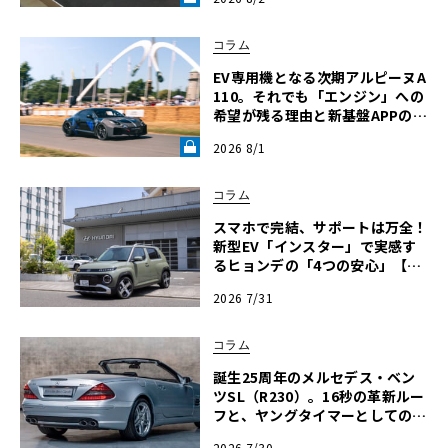
【グッドウッドFoS 2026】《LE
VOLANT LAB》
コラム
EV専用機となる次期アルピーヌA
110。それでも「エンジン」への
希望が残る理由と新基盤APPの真
実【グッドウッドFoS 2026】
2026 8/1
《LE VOLANT LAB》
コラム
スマホで完結、サポートは万全！
新型EV「インスター」で実感す
るヒョンデの「4つの安心」【第
1回・ヒョンデ6つの疑問：Why?
2026 7/31
Hyundai?】〈PR〉
コラム
誕生25周年のメルセデス・ベン
ツSL（R230）。16秒の革新ルー
フと、ヤングタイマーとしての再
評価を決定づける公式保証の全貌
2026 7/30