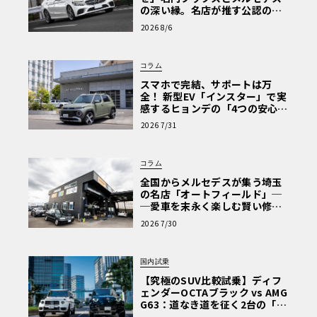
の深い縁。名店が推す公認の安
心と、Cクラスで味わうシルキー
2026 8/6
な走り〈PR〉
コラム
スマホで完結、サポートは万
全！ 新型EV「インスター」で実
感するヒョンデの「4つの安心」
【第1回・ヒョンデ6つの疑問：
2026 7/31
Why? Hyundai?】〈PR〉
コラム
全国からメルセデスが集う埼玉
の名店「オートフィールド」─
─愛車を末永く楽しむ賢い修理
術と、プロがフックス製オイル
2026 7/30
を選ぶ理由〈PR〉
国内試乗
【究極のSUV比較試乗】ディフ
ェンダーOCTAブラック vs AMG
G63：道なき道を征く2台の「対
極的アプローチ」