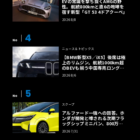
EVの常識を撃ち抜くAMGの野
性。航続800kmと直6の咆哮を
宿す新型「GT 53 4ドアクーペ」
2026 8/8
4
No
ニュース＆トピックス
【BMW新型X5／iX5】後席は極
上のリムジン。航続1000km超
のBEVも揃う中国専売ロング仕
様の全貌
2026 8/6
5
No
スクープ
アルファード一強への回答。ホ
ンダが開発と噂される次期フラ
ッグシップミニバン、800万円
超の勝算【予想CG】
2026 7/31