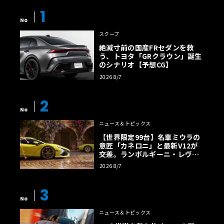
1
No
スクープ
絶滅寸前の国産FRセダンを救
う、トヨタ「GRクラウン」誕生
のシナリオ【予想CG】
2026 8/7
2
No
ニュース＆トピックス
【世界限定99台】名車ミウラの
意匠「カネロニ」と最新V12が
交差。ランボルギーニ・レヴエ
ルトに60周年記念車が登場
2026 8/7
3
No
ニュース＆トピックス