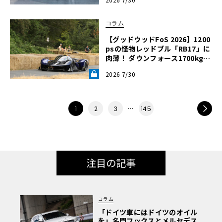
コラム
【グッドウッドFoS 2026】1200
psの怪物レッドブル「RB17」に
肉薄！ ダウンフォース1700kgを
生むF1直系の空力デザインを徹
2026 7/30
底解説《LE VOLANT LAB》
…
NEXT
1
2
3
145
注目の記事
コラム
「ドイツ車にはドイツのオイル
を」名門フックスとメルセデス