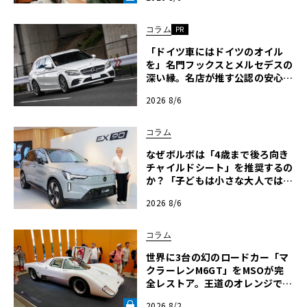
ドFoS 2026】《LE VOLANT LA
B》
コラム
PR
「ドイツ車にはドイツのオイル
を」名門フックスとメルセデスの
深い縁。名店が推す公認の安心
と、Cクラスで味わうシルキーな
2026 8/6
走り〈PR〉
コラム
なぜボルボは「4歳まで後ろ向き
チャイルドシート」を推奨するの
か？「子どもは小さな大人ではな
い」の哲学が導く安全思想と最新
2026 8/6
テクノロジー
コラム
世界に3台の幻のロードカー「マ
クラーレンM6GT」をMSOが完
全レストア。王道のオレンジでは
なく“白”を纏って蘇った真意
2026 8/2