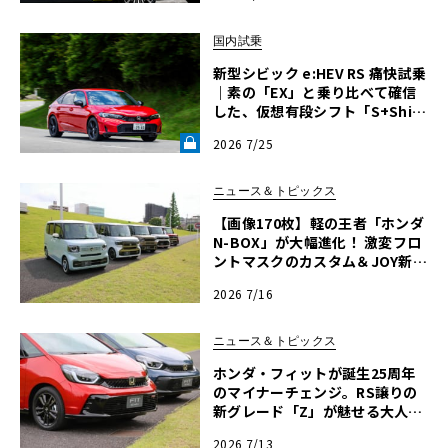
国内試乗
新型シビック e:HEV RS 痛快試乗
｜素の「EX」と乗り比べて確信
した、仮想有段シフト「S+Shif
t」の真価《LE VOLANT LAB》
2026 7/25
ニュース＆トピックス
【画像170枚】軽の王者「ホンダ
N-BOX」が大幅進化！ 激変フロ
ントマスクのカスタム＆JOY新仕
様の全貌に迫る
2026 7/16
ニュース＆トピックス
ホンダ・フィットが誕生25周年
のマイナーチェンジ。RS譲りの
新グレード「Z」が魅せる大人の
スポーティ
2026 7/13