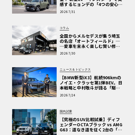
感するヒョンデの「4つの安心」
【第1回・ヒョンデ6つの疑問：
2026 7/31
Why? Hyundai?】〈PR〉
コラム
全国からメルセデスが集う埼玉
の名店「オートフィールド」─
─愛車を末永く楽しむ賢い修理
術と、プロがフックス製オイル
2026 7/30
を選ぶ理由〈PR〉
ニュース＆トピックス
【BMW新型iX3】航続906kmの
ノイエ・クラッセ第1弾BEV。日
本戦略と中村敬斗が語る「駆け
ぬける歓び」
2026 7/24
国内試乗
【究極のSUV比較試乗】ディフ
ェンダーOCTAブラック vs AMG
G63：道なき道を征く2台の「対
極的アプローチ」