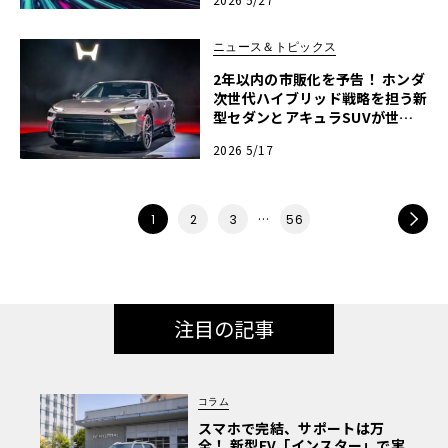
ズミート2026横浜】
ニュース＆トピックス
2年以内の市販化を予告！ ホンダ
次世代ハイブリッド戦略を担う新
型セダンとアキュラSUVが世界
初公開
2026 5/17
…
NEXT
1
2
3
56
注目の記事
コラム
スマホで完結、サポートは万
全！ 新型EV「インスター」で実