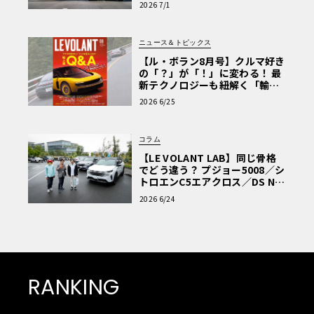
2026 7/1
ニュース＆トピックス
【ル・ボラン8月号】クルマ好き
の「？」が「！」に変わる！ 最
新テクノロジーも紐解く「輸入
車Q&A」
2026 6/25
コラム
【LE VOLANT LAB】同じ骨格
でどう違う？ プジョー5008／シ
トロエンC5エアクロス／DS Nº4
読者一気乗りレポート
2026 6/24
RANKING