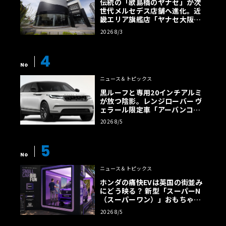
伝統の「歌島橋のヤナセ」が次
世代メルセデス店舗へ進化。近
畿エリア旗艦店「ヤナセ大阪支
店」がリニューアル
2026 8/3
4
No
ニュース＆トピックス
黒ルーフと専用20インチアルミ
が放つ陰影。レンジローバー ヴ
ェラール限定車「アーバンコン
トラスト・エディション」登場
2026 8/5
5
No
ニュース＆トピックス
ホンダの痛快EVは英国の街並み
にどう映る？ 新型「スーパーN
（スーパーワン）」おもちゃ箱
ツアーの全貌
2026 8/5