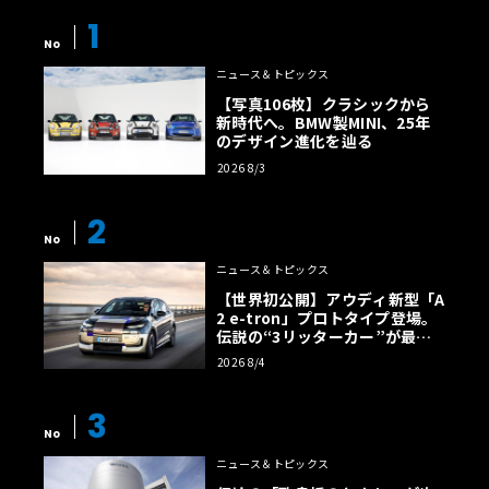
1
No
ニュース＆トピックス
【写真106枚】クラシックから
新時代へ。BMW製MINI、25年
のデザイン進化を辿る
2026 8/3
2
No
ニュース＆トピックス
【世界初公開】アウディ新型「A
2 e-tron」プロトタイプ登場。
伝説の“3リッターカー”が最高
効率エントリーBEVとして復活
2026 8/4
【画像38枚】
3
No
ニュース＆トピックス