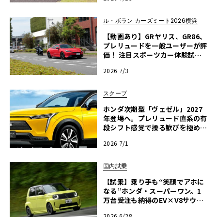
ル・ボラン カーズミート2026横浜
【動画あり】GRヤリス、GR86、
プレリュードを一般ユーザーが評
価！ 注目スポーツカー体験試乗
レポート【ル・ボラン カーズミ
2026 7/3
ート2026横浜】
スクープ
ホンダ次期型「ヴェゼル」2027
年登場へ。プレリュード直系の有
段シフト感覚で操る歓びを極める
次世代e:HEV
2026 7/1
国内試乗
【試乗】乗り手も“笑顔でアホに
なる”ホンダ・スーパーワン。1
万台受注も納得のEV×V8サウン
ドと低重心が魅せる極上の走り
2026 6/28