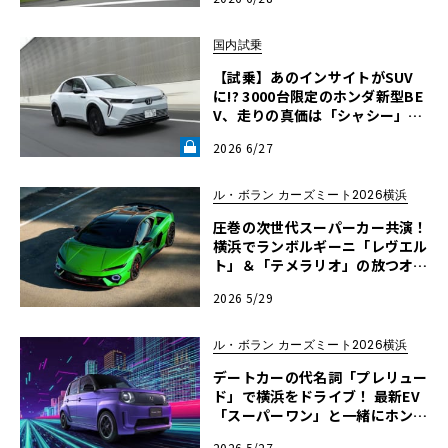
国内試乗
【試乗】あのインサイトがSUV
に!? 3000台限定のホンダ新型BE
V、走りの真価は「シャシー」に
あった《LE VOLANT LAB》
2026 6/27
ル・ボラン カーズミート2026横浜
圧巻の次世代スーパーカー共演！
横浜でランボルギーニ「レヴエル
ト」＆「テメラリオ」の放つオー
ラに酔いしれる【ル・ボラン カ
2026 5/29
ーズミート2026横浜】
ル・ボラン カーズミート2026横浜
デートカーの代名詞「プレリュー
ド」で横浜をドライブ！ 最新EV
「スーパーワン」と一緒にホンダ
の世界を満喫【ル・ボラン カー
2026 5/27