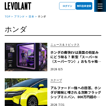
ログイン
無料会員登録
TOP
ブランド
日本
ホンダ
ホンダ
ニュース＆トピックス
ホンダの痛快EVは英国の街並み
にどう映る？ 新型「スーパーN
（スーパーワン）」おもちゃ箱ツ
アーの全貌
2026 8/5
スクープ
アルファード一強への回答。ホン
ダが開発と噂される次期フラッグ
シップミニバン、800万円超の勝
算【予想CG】
2026 7/31