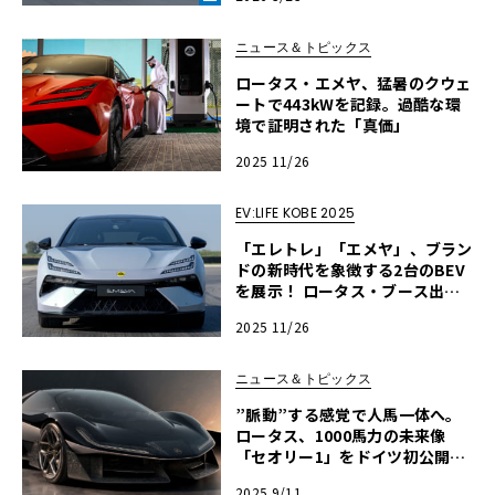
LAB》
ニュース＆トピックス
ロータス・エメヤ、猛暑のクウェ
ートで443kWを記録。過酷な環
境で証明された「真価」
2025 11/26
EV:LIFE KOBE 2025
「エレトレ」「エメヤ」、ブラン
ドの新時代を象徴する2台のBEV
を展示！ ロータス・ブース出展
情報【EV:LIFE KOBE 2025】
2025 11/26
ニュース＆トピックス
”脈動”する感覚で人馬一体へ。
ロータス、1000馬力の未来像
「セオリー1」をドイツ初公開【I
AA 2025速報】
2025 9/11