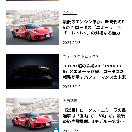
イベント
最後のエンジン車か、新時代のE
Vか？ ロータス「エミーラ」と
「エレトレS」の対極なる魅力を
横浜で生確認！【ル・ボラン カ
2026 5/23
ーズミート2026横浜】
ニュース＆トピックス
1000ps超の次期V8「Type 13
5」とエミーラ存続。ロータス新
戦略が示すパフォーマンスの未来
2026 5/13
国内試乗
【試乗】ロータス・エミーラの最
適解は「直4」か「V6」か。最後
の純内燃機関、3モデル一気乗り
で導く究極の選択《LE VOLANT
2026 3/23