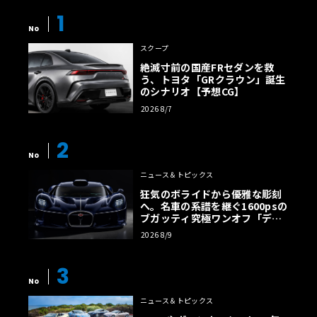
1
No
スクープ
絶滅寸前の国産FRセダンを救
う、トヨタ「GRクラウン」誕生
のシナリオ【予想CG】
2026 8/7
2
No
ニュース＆トピックス
狂気のボライドから優雅な彫刻
へ。名車の系譜を継ぐ1600psの
ブガッティ究極ワンオフ「デス
トリエ」
2026 8/9
3
No
ニュース＆トピックス