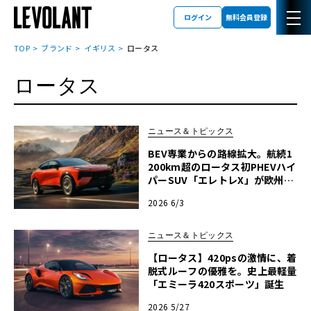
ログイン
無料会員登録
TOP
ブランド
イギリス
ロータス
ロータス
ニュース＆トピックス
BEV専業からの路線拡大。航続1
200km超のロータス初PHEVハイ
パーSUV「エレトレX」が欧州上
陸
2026 6/3
ニュース＆トピックス
【ロータス】420psの激情に、着
脱式ルーフの優雅を。史上最軽量
「エミーラ420スポーツ」誕生
2026 5/27