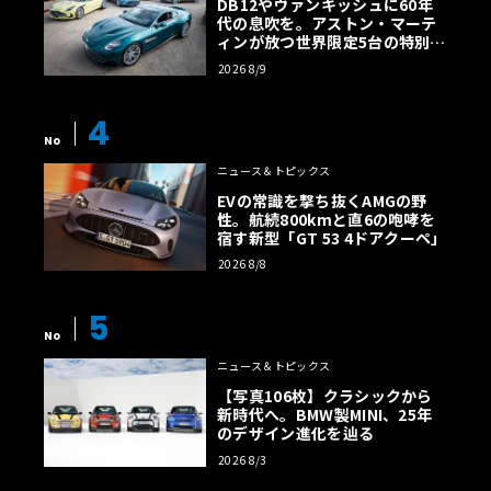
DB12やヴァンキッシュに60年
代の息吹を。アストン・マーテ
ィンが放つ世界限定5台の特別コ
レクション
2026 8/9
4
No
ニュース＆トピックス
EVの常識を撃ち抜くAMGの野
性。航続800kmと直6の咆哮を
宿す新型「GT 53 4ドアクーペ」
2026 8/8
5
No
ニュース＆トピックス
【写真106枚】クラシックから
新時代へ。BMW製MINI、25年
のデザイン進化を辿る
2026 8/3