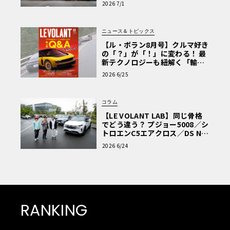
2026 7/1
ニュース＆トピックス
【ル・ボラン8月号】クルマ好き
の「？」が「！」に変わる！ 最
新テクノロジーも紐解く「輸入
車Q&A」
2026 6/25
コラム
【LE VOLANT LAB】同じ骨格
でどう違う？ プジョー5008／シ
トロエンC5エアクロス／DS Nº4
読者一気乗りレポート
2026 6/24
RANKING