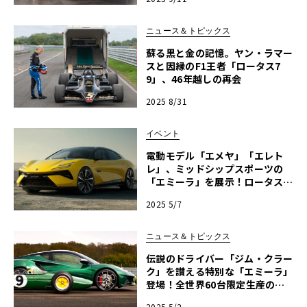
ニュース＆トピックス
蘇る黒と金の記憶。ヤン・ラマー
スと因縁のF1王者「ロータス7
9」、46年越しの再会
2025 8/31
イベント
電動モデル「エメヤ」「エレト
レ」、ミッドシップスポーツの
「エミーラ」を展示！ロータス・
ブース出展情報【ル・ボラン カ
2025 5/7
ーズミート2025横浜】
ニュース＆トピックス
伝説のドライバー「ジム・クラー
ク」を讃える特別な「エミーラ」
登場！全世界60台限定生産の超
レア・モデル
2025 5/2