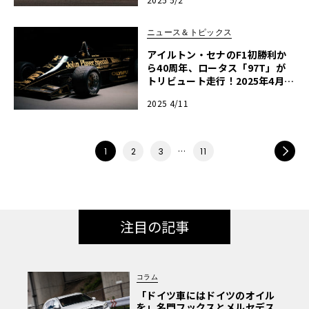
ニュース＆トピックス
アイルトン・セナのF1初勝利か
ら40周年、ロータス「97T」が
トリビュート走行！2025年4月2
1日、エストリル・サーキットに
2025 4/11
て
…
NEXT
1
2
3
11
注目の記事
コラム
「ドイツ車にはドイツのオイル
を」名門フックスとメルセデス