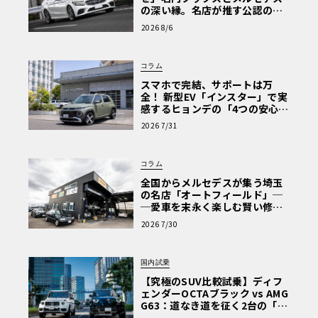
の深い縁。名店が推す公認の安
心と、Cクラスで味わうシルキー
2026 8/6
な走り〈PR〉
コラム
スマホで完結、サポートは万
全！ 新型EV「インスター」で実
感するヒョンデの「4つの安心」
【第1回・ヒョンデ6つの疑問：
2026 7/31
Why? Hyundai?】〈PR〉
コラム
全国からメルセデスが集う埼玉
の名店「オートフィールド」─
─愛車を末永く楽しむ賢い修理
術と、プロがフックス製オイル
2026 7/30
を選ぶ理由〈PR〉
国内試乗
【究極のSUV比較試乗】ディフ
ェンダーOCTAブラック vs AMG
G63：道なき道を征く2台の「対
極的アプローチ」