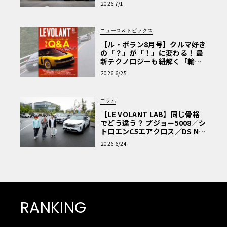
2026 7/1
ニュース＆トピックス
【ル・ボラン8月号】クルマ好き
の「？」が「！」に変わる！ 最
新テクノロジーも紐解く「輸入
車Q&A」
2026 6/25
コラム
【LE VOLANT LAB】同じ骨格
でどう違う？ プジョー5008／シ
トロエンC5エアクロス／DS Nº4
読者一気乗りレポート
2026 6/24
RANKING