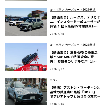
ル・ボラン カーズミート2026横浜
【動画あり】ルークス、デリカミ
ニ、インスターを一般ユーザーが
評価！ 軽＆最新EV体験試乗レポ
ート【ル・ボラン カーズミート2
2026 6/28
026横浜】
ル・ボラン カーズミート2026横浜
【動画あり】三菱4WDの極限走
破とSUBARUの先進安全に驚
愕！ 参加者のリアルな声【ル・
ボラン カーズミート2026横浜】
2026 6/27
コラム
【動画】アストン・マーティンと
盆栽の共通点!? 最新「DBX S」
でアジアトップと語り合う東京ド
ライブ【渡辺慎太郎のツベコベイ
2026 6/26