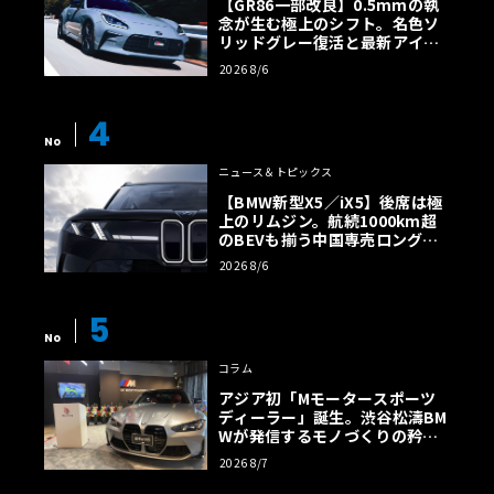
【GR86一部改良】0.5mmの執
念が生む極上のシフト。名色ソ
リッドグレー復活と最新アイサ
イトでFRの極みへ
2026 8/6
4
No
ニュース＆トピックス
【BMW新型X5／iX5】後席は極
上のリムジン。航続1000km超
のBEVも揃う中国専売ロング仕
様の全貌
2026 8/6
5
No
コラム
アジア初「Mモータースポーツ
ディーラー」誕生。渋谷松濤BM
Wが発信するモノづくりの矜持
【木下隆之コラム】
2026 8/7