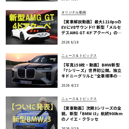
ワセテ 番外編】
オリジナル動画
【実車解説動画】最大1210psの
EVにV8サウンド!? 新型「メルセ
デスAMG GT 4ドアクーペ」の全
貌に渡辺慎太郎が迫る
2026 6/18
ニュース＆トピックス
【写真158枚・動画】BMW新型
「7シリーズ」世界初公開。独立
キドニーグリルと“全車標準の助
手席スクリーン”が示す旗艦の行
2026 4/23
方
ニュース＆トピックス
【実車動画】次期3シリーズの全
貌。新型「BMW i3」航続900km
のノイエ・クラッセ
2026 3/19