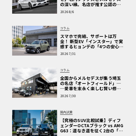
の深い縁。名店が推す公認の安
心と、Cクラスで味わうシルキー
2026 8/6
な走り〈PR〉
コラム
スマホで完結、サポートは万
全！ 新型EV「インスター」で実
感するヒョンデの「4つの安心」
【第1回・ヒョンデ6つの疑問：
2026 7/31
Why? Hyundai?】〈PR〉
コラム
全国からメルセデスが集う埼玉
の名店「オートフィールド」─
─愛車を末永く楽しむ賢い修理
術と、プロがフックス製オイル
2026 7/30
を選ぶ理由〈PR〉
国内試乗
【究極のSUV比較試乗】ディフ
ェンダーOCTAブラック vs AMG
G63：道なき道を征く2台の「対
極的アプローチ」