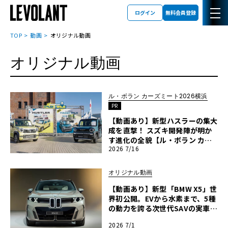
ログイン
無料会員登録
TOP
動画
オリジナル動画
オリジナル動画
ル・ボラン カーズミート2026横浜
PR
【動画あり】新型ハスラーの集大
成を直撃！ スズキ開発陣が明か
す進化の全貌【ル・ボラン カー
2026 7/16
ズミート2026横浜】
オリジナル動画
【動画あり】新型「BMW X5」世
界初公開。EVから水素まで、5種
の動力を誇る次世代SAVの実車を
最速チェック
2026 7/1