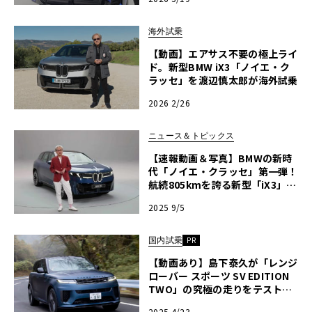
海外試乗
【動画】エアサス不要の極上ライ
ド。新型BMW iX3「ノイエ・ク
ラッセ」を渡辺慎太郎が海外試乗
2026 2/26
ニュース＆トピックス
【速報動画＆写真】BMWの新時
代「ノイエ・クラッセ」第一弾！
航続805kmを誇る新型「iX3」、
世界初公開
2025 9/5
国内試乗
PR
【動画あり】島下泰久が「レンジ
ローバー スポーツ SV EDITION
TWO」の究極の走りをテスト！
「6Dダイナミクスエアサスペン
2025 4/23