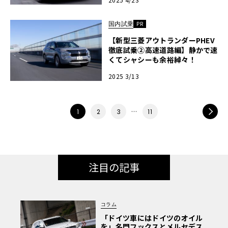
ション」が叶えたフットワークと
は
国内試乗
PR
【新型三菱アウトランダーPHEV
徹底試乗②高速道路編】静かで速
くてシャシーも余裕綽々！
2025 3/13
…
NEXT
1
2
3
11
注目の記事
コラム
「ドイツ車にはドイツのオイル
を」名門フックスとメルセデス