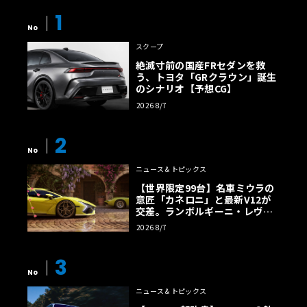
1
No
スクープ
絶滅寸前の国産FRセダンを救
う、トヨタ「GRクラウン」誕生
のシナリオ【予想CG】
2026 8/7
2
No
ニュース＆トピックス
【世界限定99台】名車ミウラの
意匠「カネロニ」と最新V12が
交差。ランボルギーニ・レヴエ
ルトに60周年記念車が登場
2026 8/7
3
No
ニュース＆トピックス