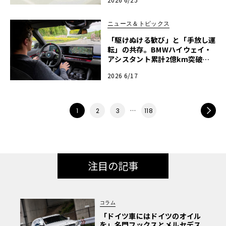
ニュース＆トピックス
「駆けぬける歓び」と「手放し運
転」の共存。BMWハイウェイ・
アシスタント累計2億km突破、
欧州拡大へ
2026 6/17
…
NEXT
1
2
3
118
注目の記事
コラム
「ドイツ車にはドイツのオイル
を」名門フックスとメルセデス