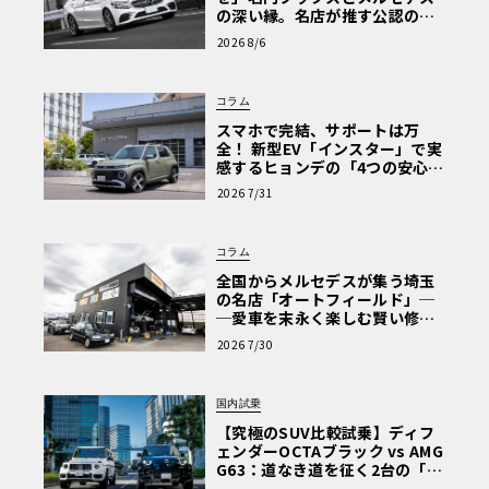
の深い縁。名店が推す公認の安
心と、Cクラスで味わうシルキー
2026 8/6
な走り〈PR〉
コラム
スマホで完結、サポートは万
全！ 新型EV「インスター」で実
感するヒョンデの「4つの安心」
【第1回・ヒョンデ6つの疑問：
2026 7/31
Why? Hyundai?】〈PR〉
コラム
全国からメルセデスが集う埼玉
の名店「オートフィールド」─
─愛車を末永く楽しむ賢い修理
術と、プロがフックス製オイル
2026 7/30
を選ぶ理由〈PR〉
国内試乗
【究極のSUV比較試乗】ディフ
ェンダーOCTAブラック vs AMG
G63：道なき道を征く2台の「対
極的アプローチ」