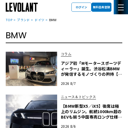
ログイン
無料会員登録
TOP
ブランド
ドイツ
BMW
BMW
コラム
アジア初「Mモータースポーツデ
ィーラー」誕生。渋谷松濤BMW
が発信するモノづくりの矜持【木
下隆之コラム】
2026 8/7
ニュース＆トピックス
【BMW新型X5／iX5】後席は極
上のリムジン。航続1000km超の
BEVも揃う中国専売ロング仕様の
全貌
2026 8/6