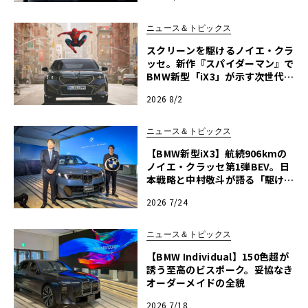
ニュース＆トピックス
スクリーンを駆けるノイエ・クラ
ッセ。新作『スパイダーマン』で
BMW新型「iX3」が示す次世代の
指針
2026 8/2
ニュース＆トピックス
【BMW新型iX3】航続906kmの
ノイエ・クラッセ第1弾BEV。日
本戦略と中村敬斗が語る「駆けぬ
ける歓び」
2026 7/24
ニュース＆トピックス
【BMW Individual】150色超が
誘う至高のビスポーク。妥協なき
オーダーメイドの全貌
2026 7/18