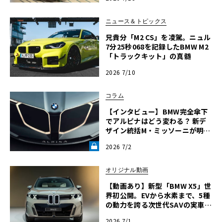
ニュース＆トピックス
兄貴分「M2 CS」を凌駕。ニュル
7分25秒068を記録したBMW M2
「トラックキット」の真髄
2026 7/10
コラム
【インタビュー】BMW完全傘下
でアルピナはどう変わる？ 新デ
ザイン統括M・ミッソーニが明か
す「ビジョンBMWアルピナ」の
2026 7/2
真意《LE VOLANT LAB》
オリジナル動画
【動画あり】新型「BMW X5」世
界初公開。EVから水素まで、5種
の動力を誇る次世代SAVの実車を
最速チェック
2026 7/1