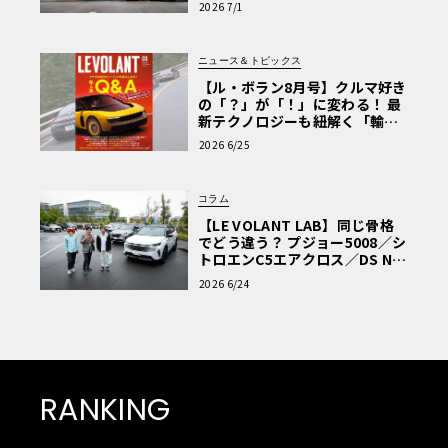
2026 7/1
ニュース＆トピックス
【ル・ボラン8月号】クルマ好き
の「？」が「！」に変わる！ 最
新テクノロジーも紐解く「輸入
車Q&A」
2026 6/25
コラム
【LE VOLANT LAB】同じ骨格
でどう違う？ プジョー5008／シ
トロエンC5エアクロス／DS Nº4
読者一気乗りレポート
2026 6/24
RANKING