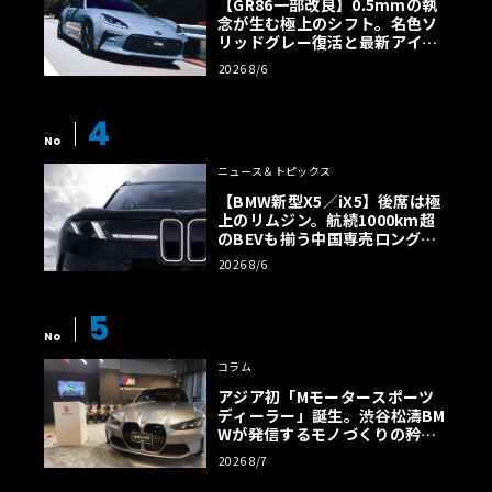
【GR86一部改良】0.5mmの執
念が生む極上のシフト。名色ソ
リッドグレー復活と最新アイサ
イトでFRの極みへ
2026 8/6
4
No
ニュース＆トピックス
【BMW新型X5／iX5】後席は極
上のリムジン。航続1000km超
のBEVも揃う中国専売ロング仕
様の全貌
2026 8/6
5
No
コラム
アジア初「Mモータースポーツ
ディーラー」誕生。渋谷松濤BM
Wが発信するモノづくりの矜持
【木下隆之コラム】
2026 8/7