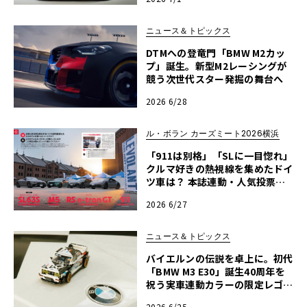
ニュース＆トピックス
DTMへの登竜門「BMW M2カッ
プ」誕生。新型M2レーシングが
競う次世代スター発掘の舞台へ
2026 6/28
ル・ボラン カーズミート2026横浜
「911は別格」「SLに一目惚れ」
クルマ好きの熱視線を集めたドイ
ツ車は？ 本誌連動・人気投票レ
ポート【ル・ボラン カーズミー
2026 6/27
ト2026横浜】
ニュース＆トピックス
バイエルンの伝説を卓上に。初代
「BMW M3 E30」誕生40周年を
祝う実車連動カラーの限定レゴが
発売
2026 6/25