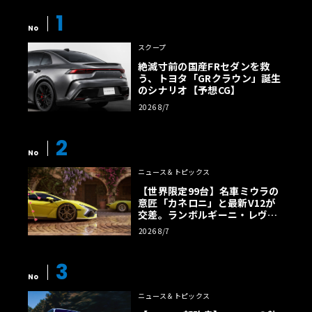
1
No
スクープ
絶滅寸前の国産FRセダンを救
う、トヨタ「GRクラウン」誕生
のシナリオ【予想CG】
2026 8/7
2
No
ニュース＆トピックス
【世界限定99台】名車ミウラの
意匠「カネロニ」と最新V12が
交差。ランボルギーニ・レヴエ
ルトに60周年記念車が登場
2026 8/7
3
No
ニュース＆トピックス