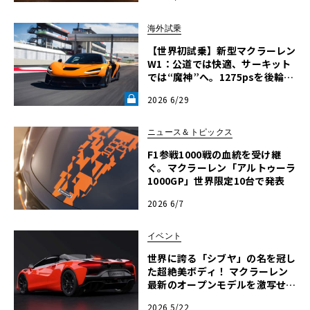
海外試乗
【世界初試乗】新型マクラーレン
W1：公道では快適、サーキット
では“魔神”へ。1275psを後輪で
操るハイパーカーの限界域《LE
2026 6/29
VOLANT LAB》
ニュース＆トピックス
F1参戦1000戦の血統を受け継
ぐ。マクラーレン「アルトゥーラ
1000GP」世界限定10台で発表
2026 6/7
イベント
世界に誇る「シブヤ」の名を冠し
た超絶美ボディ！ マクラーレン
最新のオープンモデルを激写せよ
【ル・ボラン カーズミート2026
2026 5/22