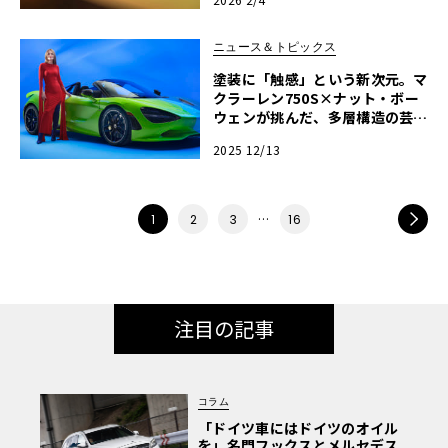
ニュース＆トピックス
塗装に「触感」という新次元。マ
クラーレン750S×ナット・ボー
ウェンが挑んだ、多層構造の芸術
的ビスポーク
2025 12/13
…
NEXT
1
2
3
16
注目の記事
コラム
「ドイツ車にはドイツのオイル
を」名門フックスとメルセデス