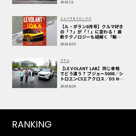
2026 7/1
ニュース＆トピックス
【ル・ボラン8月号】クルマ好き
の「？」が「！」に変わる！ 最
新テクノロジーも紐解く「輸入
車Q&A」
2026 6/25
コラム
【LE VOLANT LAB】同じ骨格
でどう違う？ プジョー5008／シ
トロエンC5エアクロス／DS Nº4
読者一気乗りレポート
2026 6/24
RANKING