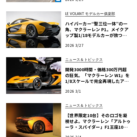
命】第4回《LE VOLANT LAB》
LE VOLANT モデルカー俱楽部
ハイパーカー“聖三位一体”の一
角、マクラーレン P1。メイクア
ップ製1/18モデルカーが放つ圧
倒的オーラ【LE VOLANT モデル
2026 3/27
カー俱楽部】
ニュース＆トピックス
開発3000時間・価格300万円超
の狂気。「マクラーレン W1」を
1/8スケールで完全再現したアマ
ルガムの流儀
2026 3/1
ニュース＆トピックス
【世界限定10台】そのロゴを凝
視せよ。マクラーレン「アルトゥ
ーラ・スパイダー」F1王座10冠
を祝う、粋な“隠し絵”
2026 2/4