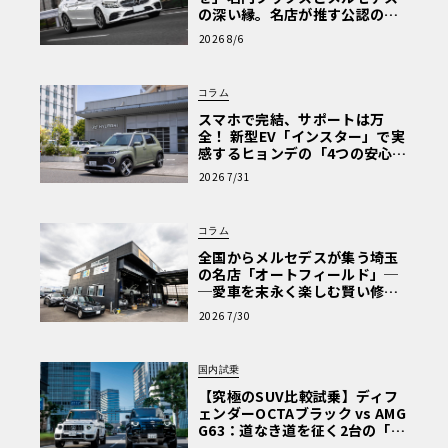
の深い縁。名店が推す公認の安
心と、Cクラスで味わうシルキー
2026 8/6
な走り〈PR〉
コラム
スマホで完結、サポートは万
全！ 新型EV「インスター」で実
感するヒョンデの「4つの安心」
【第1回・ヒョンデ6つの疑問：
2026 7/31
Why? Hyundai?】〈PR〉
コラム
全国からメルセデスが集う埼玉
の名店「オートフィールド」─
─愛車を末永く楽しむ賢い修理
術と、プロがフックス製オイル
2026 7/30
を選ぶ理由〈PR〉
国内試乗
【究極のSUV比較試乗】ディフ
ェンダーOCTAブラック vs AMG
G63：道なき道を征く2台の「対
極的アプローチ」