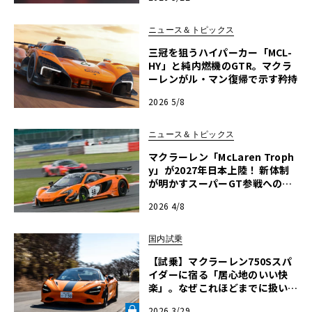
横浜】
ニュース＆トピックス
三冠を狙うハイパーカー「MCL-
HY」と純内燃機のGTR。マクラ
ーレンがル・マン復帰で示す矜持
2026 5/8
ニュース＆トピックス
マクラーレン「McLaren Troph
y」が2027年日本上陸！ 新体制
が明かすスーパーGT参戦への野
望
2026 4/8
国内試乗
【試乗】マクラーレン750Sスパ
イダーに宿る「居心地のいい快
楽」。なぜこれほどまでに扱いや
すいのか？【中三川大地の車輪革
2026 3/29