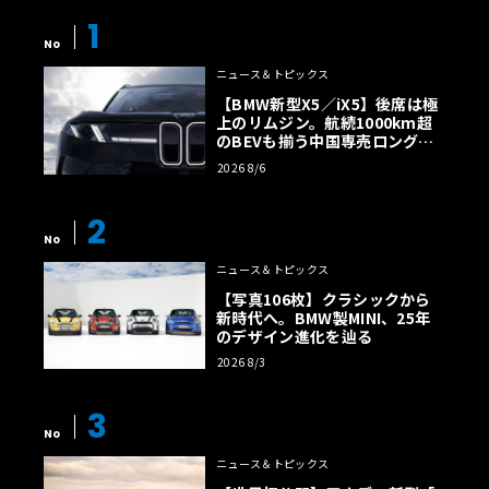
1
No
ニュース＆トピックス
【BMW新型X5／iX5】後席は極
上のリムジン。航続1000km超
のBEVも揃う中国専売ロング仕
様の全貌
2026 8/6
2
No
ニュース＆トピックス
【写真106枚】クラシックから
新時代へ。BMW製MINI、25年
のデザイン進化を辿る
2026 8/3
3
No
ニュース＆トピックス