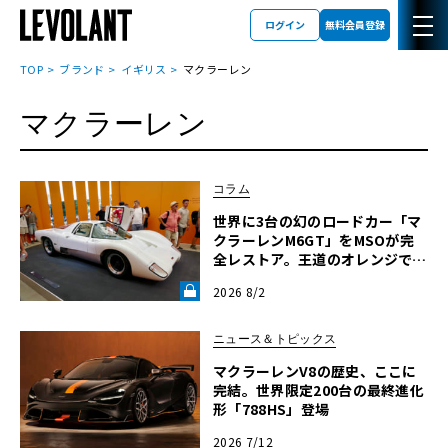
ログイン
無料会員登録
TOP
ブランド
イギリス
マクラーレン
マクラーレン
コラム
世界に3台の幻のロードカー「マ
クラーレンM6GT」をMSOが完
全レストア。王道のオレンジでは
なく“白”を纏って蘇った真意
2026 8/2
【グッドウッドFoS 2026】《LE
VOLANT LAB》
ニュース＆トピックス
マクラーレンV8の歴史、ここに
完結。世界限定200台の最終進化
形「788HS」登場
2026 7/12