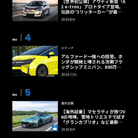
【世界初公開】アウディ新型「A
2 e-tron」プロトタイプ登場。
伝説の“3リッターカー”が最高
効率エントリーBEVとして復活
2026 8/4
【画像38枚】
4
No
スクープ
アルファード一強への回答。ホ
ンダが開発と噂される次期フラ
ッグシップミニバン、800万円
超の勝算【予想CG】
2026 7/31
5
No
海外試乗
【海外試乗】マセラティが放つV
6の咆哮。聖地トリエステで試す
「グランカブリオ」など最新ト
ロフェオ3台の官能評価《LE VO
2026 8/4
LANT LAB》