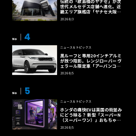
伝統の「歌島橋のヤナセ」が次
世代メルセデス店舗へ進化。近
畿エリア旗艦店「ヤナセ大阪支
店」がリニューアル
2026 8/3
4
No
ニュース＆トピックス
黒ルーフと専用20インチアルミ
が放つ陰影。レンジローバー ヴ
ェラール限定車「アーバンコン
トラスト・エディション」登場
2026 8/5
5
No
ニュース＆トピックス
ホンダの痛快EVは英国の街並み
にどう映る？ 新型「スーパーN
（スーパーワン）」おもちゃ箱
ツアーの全貌
2026 8/5