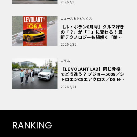
2026 7/1
ニュース＆トピックス
【ル・ボラン8月号】クルマ好き
の「？」が「！」に変わる！ 最
新テクノロジーも紐解く「輸入
車Q&A」
2026 6/25
コラム
【LE VOLANT LAB】同じ骨格
でどう違う？ プジョー5008／シ
トロエンC5エアクロス／DS Nº4
読者一気乗りレポート
2026 6/24
RANKING