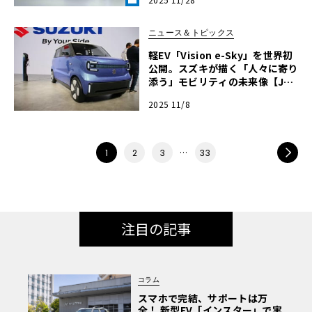
界の研究】《LE VOLANT LAB》
ニュース＆トピックス
軽EV「Vision e-Sky」を世界初
公開。スズキが描く「人々に寄り
添う」モビリティの未来像【JM
S2025】
2025 11/8
…
NEXT
1
2
3
33
注目の記事
コラム
スマホで完結、サポートは万
全！ 新型EV「インスター」で実