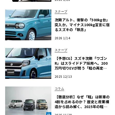
スクープ
次期アルト、衝撃の「500kg台」
突入か。マイナス100kg宣言に宿
るスズキの「執念」
2026 1/14
スクープ
【予想CG】スズキ次期「ワゴン
R」はスライドドア採用へ。200
万円切りEVが問う「軽の再定
義」
2025 12/13
コラム
【徹底分析】なぜ「軽」は新車の
4割を占めるのか？ 歴史と産業構
造から読み解く、2025年の軽自
動車文化と進化の行方【自動車業
2025 11/28