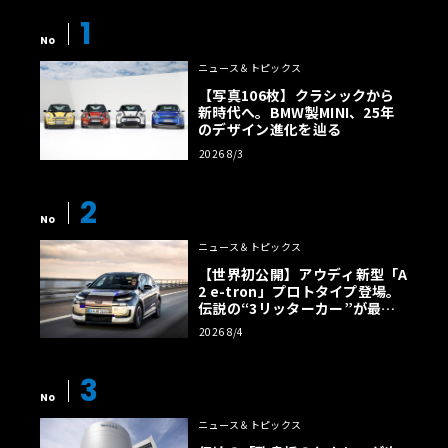
1
No
ニュース＆トピックス
【写真106枚】クラシックから
新時代へ。BMW製MINI、25年
のデザイン進化を辿る
2026 8/3
2
No
ニュース＆トピックス
【世界初公開】アウディ新型「A
2 e-tron」プロトタイプ登場。
伝説の“3リッターカー”が最高
効率エントリーBEVとして復活
2026 8/4
【画像38枚】
3
No
ニュース＆トピックス