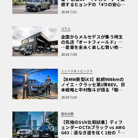
感するヒョンデの「4つの安心」
【第1回・ヒョンデ6つの疑問：
2026 7/31
Why? Hyundai?】〈PR〉
コラム
全国からメルセデスが集う埼玉
の名店「オートフィールド」─
─愛車を末永く楽しむ賢い修理
術と、プロがフックス製オイル
2026 7/30
を選ぶ理由〈PR〉
ニュース＆トピックス
【BMW新型iX3】航続906kmの
ノイエ・クラッセ第1弾BEV。日
本戦略と中村敬斗が語る「駆け
ぬける歓び」
2026 7/24
国内試乗
【究極のSUV比較試乗】ディフ
ェンダーOCTAブラック vs AMG
G63：道なき道を征く2台の「対
極的アプローチ」