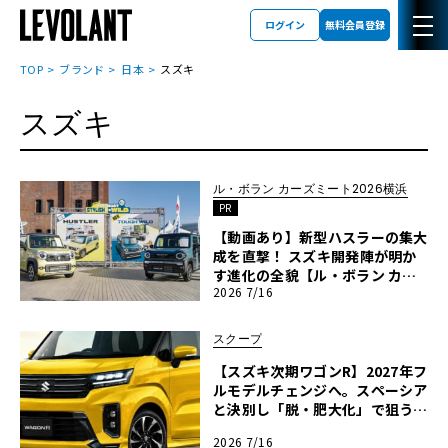
ログイン
無料会員登録
TOP
ブランド
日本
スズキ
スズキ
ル・ボラン カーズミート2026横浜
PR
【動画あり】新型ハスラーの集大
成を直撃！ スズキ開発陣が明か
す進化の全貌【ル・ボラン カー
2026 7/16
ズミート2026横浜】
スクープ
【スズキ次期ワゴンR】2027年フ
ルモデルチェンジへ。スペーシア
と決別し「脱・肥大化」で狙う名
車復権
2026 7/16