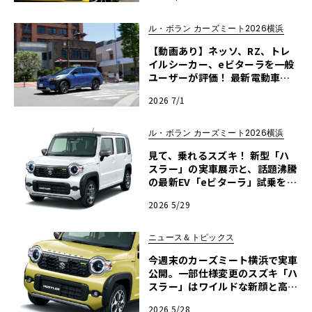
ル・ボラン カーズミート2026横浜
【動画あり】ネッソ、RZ、トレ
イルシーカー、eビターラを一般
ユーザーが評価！ 最新電動車体
験試乗レポート【ル・ボラン カ
2026 7/1
ーズミート2026横浜】
ル・ボラン カーズミート2026横浜
見て、乗れるスズキ！ 新型「ハ
スラー」の実車展示と、話題沸騰
の最新EV「eビターラ」試乗を実
施【ル・ボラン カーズミート202
2026 5/29
6横浜】
ニュース＆トピックス
今週末のカーズミート横浜で実車
公開。一部仕様変更のスズキ「ハ
スラー」はワイルドな新顔と高度
なシャシー制御で大進化
2026 5/28