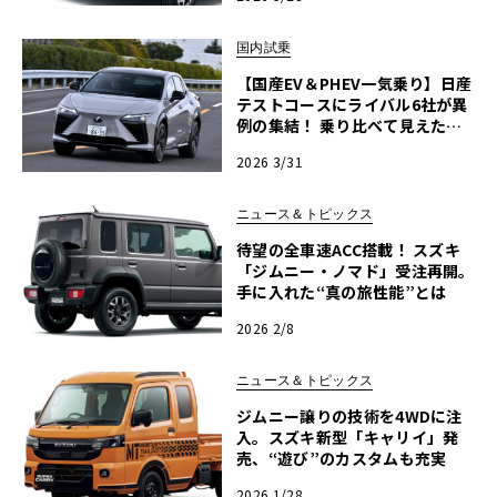
国内試乗
【国産EV＆PHEV一気乗り】日産
テストコースにライバル6社が異
例の集結！ 乗り比べて見えた電
動化の「最適解」
2026 3/31
ニュース＆トピックス
待望の全車速ACC搭載！ スズキ
「ジムニー・ノマド」受注再開。
手に入れた“真の旅性能”とは
2026 2/8
ニュース＆トピックス
ジムニー譲りの技術を4WDに注
入。スズキ新型「キャリイ」発
売、“遊び”のカスタムも充実
2026 1/28