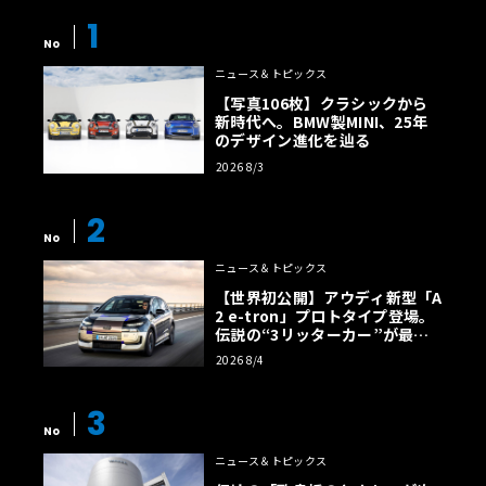
1
No
ニュース＆トピックス
【写真106枚】クラシックから
新時代へ。BMW製MINI、25年
のデザイン進化を辿る
2026 8/3
2
No
ニュース＆トピックス
【世界初公開】アウディ新型「A
2 e-tron」プロトタイプ登場。
伝説の“3リッターカー”が最高
効率エントリーBEVとして復活
2026 8/4
【画像38枚】
3
No
ニュース＆トピックス