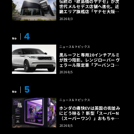
伝統の「歌島橋のヤナセ」が次
世代メルセデス店舗へ進化。近
畿エリア旗艦店「ヤナセ大阪支
店」がリニューアル
2026 8/3
4
No
ニュース＆トピックス
黒ルーフと専用20インチアルミ
が放つ陰影。レンジローバー ヴ
ェラール限定車「アーバンコン
トラスト・エディション」登場
2026 8/5
5
No
ニュース＆トピックス
ホンダの痛快EVは英国の街並み
にどう映る？ 新型「スーパーN
（スーパーワン）」おもちゃ箱
ツアーの全貌
2026 8/5