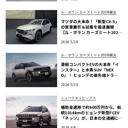
026横浜】
ル・ボラン カーズミート2026横浜
マツダの大本命！「新型CX-5」
の実車展示＆試乗を最速展開
【ル・ボラン カーズミート2026
横浜】
2026 5/28
ル・ボラン カーズミート2026横浜
激戦コンパクトEVの大本命「イ
ンスター」と水素SUV「NEX
O」！ ヒョンデの最先端ドライ
ブを横浜で【ル・ボラン カーズ
2026 5/25
ミート2026横浜】
ニュース＆トピックス
補助金適用で約600万円から。航
続1014kmのヒョンデ新型FCEV
「ネッソ」が、日本の交通網に最
適化された必然
2026 4/8