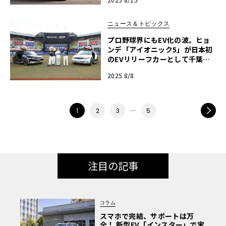
ニュース＆トピックス
プロ野球界にもEV化の波。ヒョ
ンデ「アイオニック5」が日本初
のEVリリーフカーとして千葉ロ
ッテに贈呈
2025 8/8
…
NEXT
1
2
3
5
注目の記事
コラム
スマホで完結、サポートは万
全！ 新型EV「インスター」で実