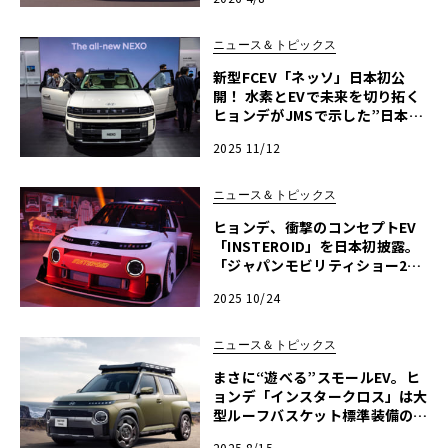
ニュース＆トピックス
新型FCEV「ネッソ」日本初公
開！ 水素とEVで未来を切り拓く
ヒョンデがJMSで示した”日本市
場への本気”【JMS 2025】
2025 11/12
ニュース＆トピックス
ヒョンデ、衝撃のコンセプトEV
「INSTEROID」を日本初披露。
「ジャパンモビリティショー202
5」注目の“実験車”
2025 10/24
ニュース＆トピックス
まさに“遊べる”スモールEV。ヒ
ョンデ「インスタークロス」は大
型ルーフバスケット標準装備の本
格派
2025 8/15