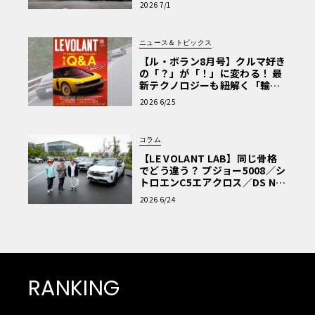
2026 7/1
ニュース＆トピックス
【ル・ボラン8月号】クルマ好き
の「？」が「！」に変わる！ 最
新テクノロジーも紐解く「輸入
車Q&A」
2026 6/25
コラム
【LE VOLANT LAB】同じ骨格
でどう違う？ プジョー5008／シ
トロエンC5エアクロス／DS Nº4
読者一気乗りレポート
2026 6/24
RANKING