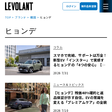
ログイン
無料会員登録
TOP
ブランド
韓国
ヒョンデ
ヒョンデ
コラム
スマホで完結、サポートは万全！
新型EV「インスター」で実感す
るヒョンデの「4つの安心」【第
1回・ヒョンデ6つの疑問：Why?
2026 7/31
Hyundai?】〈PR〉
ニュース＆トピックス
【ヒョンデ】残価40%確約と返
品保証が示す自信。EVの常識を
変える「プレミアムケア」の全貌
2026 7/10