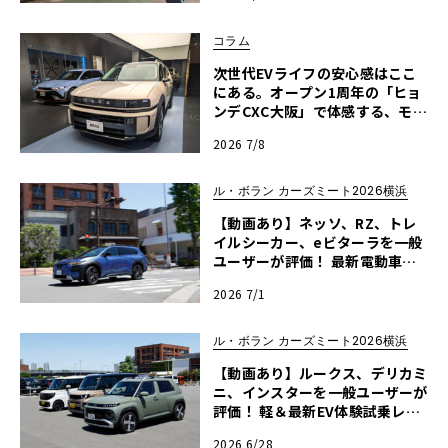
コラム
次世代EVライフの安心感はここ
にある。オープン1周年の「ヒョ
ンデCXC大阪」で体感する、モビ
リティの転換点
2026 7/8
ル・ボラン カーズミート2026横浜
【動画あり】ネッソ、RZ、トレ
イルシーカー、eビターラを一般
ユーザーが評価！ 最新電動車体
験試乗レポート【ル・ボラン カ
2026 7/1
ーズミート2026横浜】
ル・ボラン カーズミート2026横浜
【動画あり】ルークス、デリカミ
ニ、インスターを一般ユーザーが
評価！ 軽＆最新EV体験試乗レポ
ート【ル・ボラン カーズミート2
2026 6/28