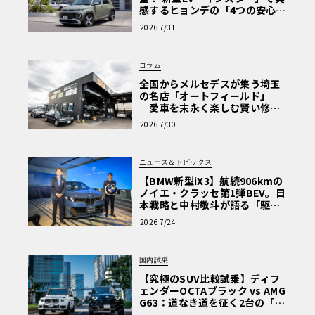
感するヒョンデの「4つの安心」
【第1回・ヒョンデ6つの疑問：
2026 7/31
Why? Hyundai?】〈PR〉
コラム
全国からメルセデスが集う埼玉
の名店「オートフィールド」─
─愛車を末永く楽しむ賢い修理
術と、プロがフックス製オイル
2026 7/30
を選ぶ理由〈PR〉
ニュース＆トピックス
【BMW新型iX3】航続906kmの
ノイエ・クラッセ第1弾BEV。日
本戦略と中村敬斗が語る「駆け
ぬける歓び」
2026 7/24
国内試乗
【究極のSUV比較試乗】ディフ
ェンダーOCTAブラック vs AMG
G63：道なき道を征く2台の「対
極的アプローチ」