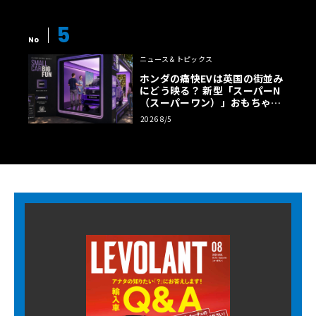
5
No
ニュース＆トピックス
ホンダの痛快EVは英国の街並み
にどう映る？ 新型「スーパーN
（スーパーワン）」おもちゃ箱
ツアーの全貌
2026 8/5