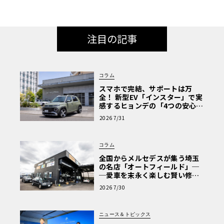
注目の記事
コラム
スマホで完結、サポートは万
全！ 新型EV「インスター」で実
感するヒョンデの「4つの安心」
【第1回・ヒョンデ6つの疑問：
2026 7/31
Why? Hyundai?】〈PR〉
コラム
全国からメルセデスが集う埼玉
の名店「オートフィールド」─
─愛車を末永く楽しむ賢い修理
術と、プロがフックス製オイル
2026 7/30
を選ぶ理由〈PR〉
ニュース＆トピックス