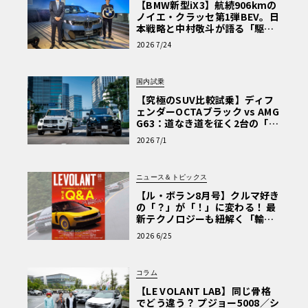
【BMW新型iX3】航続906kmの
ノイエ・クラッセ第1弾BEV。日
本戦略と中村敬斗が語る「駆け
ぬける歓び」
2026 7/24
国内試乗
【究極のSUV比較試乗】ディフ
ェンダーOCTAブラック vs AMG
G63：道なき道を征く2台の「対
極的アプローチ」
2026 7/1
ニュース＆トピックス
【ル・ボラン8月号】クルマ好き
の「？」が「！」に変わる！ 最
新テクノロジーも紐解く「輸入
車Q&A」
2026 6/25
コラム
【LE VOLANT LAB】同じ骨格
でどう違う？ プジョー5008／シ