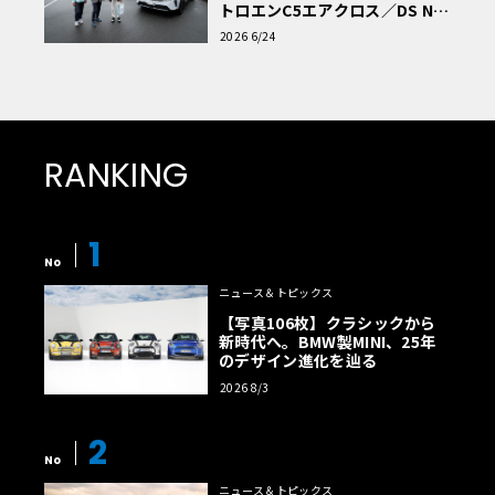
トロエンC5エアクロス／DS Nº4
読者一気乗りレポート
2026 6/24
RANKING
1
No
ニュース＆トピックス
【写真106枚】クラシックから
新時代へ。BMW製MINI、25年
のデザイン進化を辿る
2026 8/3
2
No
ニュース＆トピックス