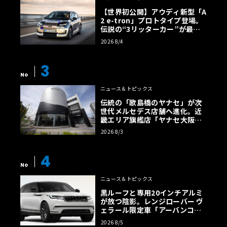
【世界初公開】アウディ新型「A
2 e-tron」プロトタイプ登場。
伝説の“3リッターカー”が最高
効率エントリーBEVとして復活
2026 8/4
【画像38枚】
3
No
ニュース＆トピックス
伝統の「歌島橋のヤナセ」が次
世代メルセデス店舗へ進化。近
畿エリア旗艦店「ヤナセ大阪支
店」がリニューアル
2026 8/3
4
No
ニュース＆トピックス
黒ルーフと専用20インチアルミ
が放つ陰影。レンジローバー ヴ
ェラール限定車「アーバンコン
トラスト・エディション」登場
2026 8/5