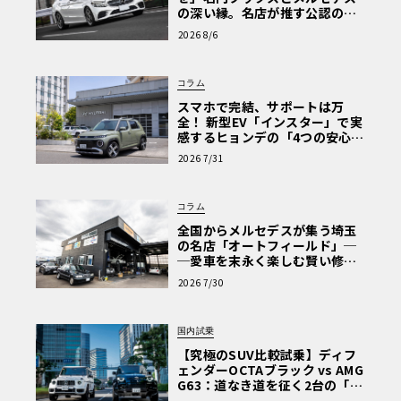
の深い縁。名店が推す公認の安
心と、Cクラスで味わうシルキー
2026 8/6
な走り〈PR〉
コラム
スマホで完結、サポートは万
全！ 新型EV「インスター」で実
感するヒョンデの「4つの安心」
【第1回・ヒョンデ6つの疑問：
2026 7/31
Why? Hyundai?】〈PR〉
コラム
全国からメルセデスが集う埼玉
の名店「オートフィールド」─
─愛車を末永く楽しむ賢い修理
術と、プロがフックス製オイル
2026 7/30
を選ぶ理由〈PR〉
国内試乗
【究極のSUV比較試乗】ディフ
ェンダーOCTAブラック vs AMG
G63：道なき道を征く2台の「対
極的アプローチ」