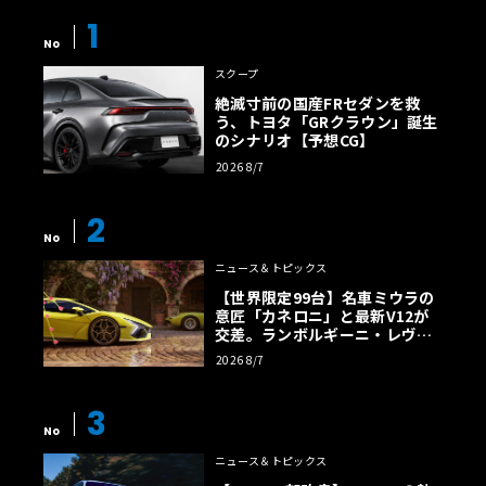
1
No
スクープ
絶滅寸前の国産FRセダンを救
う、トヨタ「GRクラウン」誕生
のシナリオ【予想CG】
2026 8/7
2
No
ニュース＆トピックス
【世界限定99台】名車ミウラの
意匠「カネロニ」と最新V12が
交差。ランボルギーニ・レヴエ
ルトに60周年記念車が登場
2026 8/7
3
No
ニュース＆トピックス