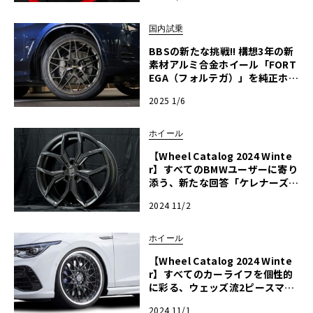
国内試乗
BBSの新たな挑戦!! 構想3年の新
素材アルミ合金ホイール「FORT
EGA（フォルテガ）」を純正ホイ
ールと乗り比べる!!
2025 1/6
ホイール
【Wheel Catalog 2024 Winte
r】すべてのBMWユーザーに寄り
添う、新たな回答「ケレナーズス
ポーツ・ミュンヘンII」
2024 11/2
ホイール
【Wheel Catalog 2024 Winte
r】すべてのカーライフを個性的
に彩る、ウェッズ流2ピースマジ
ック「マーベリック・1613M」
2024 11/1