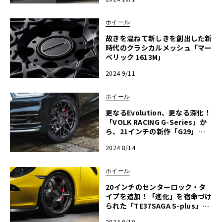
ホイール
故きを温ねて新しきを創出した新
時代のクラシカルメッシュ「マー
ベリック 1613M」
2024 9/11
ホイール
更なるEvolution、更なる深化！
「VOLK RACING G-Series」か
ら、21インチの新作「G29」登
場！
2024 8/14
ホイール
20インチのセンターロック・タ
イプを追加！「進化」を宿命づけ
られた「TE37SAGA S-plus」の
次なる一手！
2024 8/10