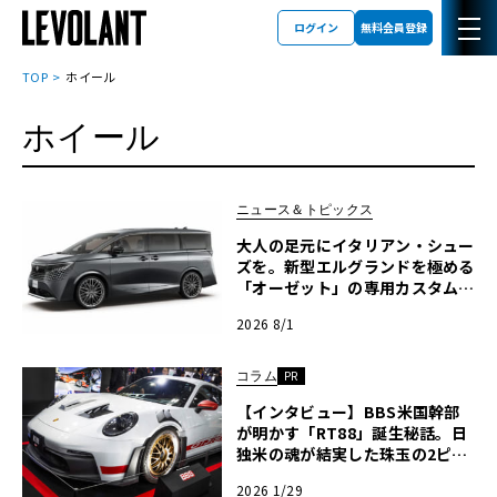
ログイン
無料会員登録
TOP
ホイール
ホイール
ニュース＆トピックス
大人の足元にイタリアン・シュー
ズを。新型エルグランドを極める
「オーゼット」の専用カスタムホ
イール
2026 8/1
コラム
PR
【インタビュー】BBS米国幹部
が明かす「RT88」誕生秘話。日
独米の魂が結実した珠玉の2ピー
ス鍛造ホイール〈PR〉
2026 1/29