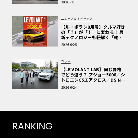
2026 7/1
ニュース＆トピックス
【ル・ボラン8月号】クルマ好き
の「？」が「！」に変わる！ 最
新テクノロジーも紐解く「輸入
車Q&A」
2026 6/25
コラム
【LE VOLANT LAB】同じ骨格
でどう違う？ プジョー5008／シ
トロエンC5エアクロス／DS Nº4
読者一気乗りレポート
2026 6/24
RANKING