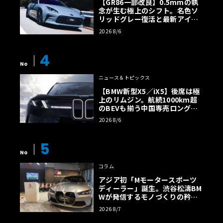
【GR86一部改良】0.5mmの執
念が生む極上のシフト。名色ソ
リッドグレー復活と最新アイサ
イトでFRの極みへ
2026 8/6
4
No
ニュース＆トピックス
【BMW新型X5／iX5】後席は極
上のリムジン。航続1000km超
のBEVも揃う中国専売ロング仕
様の全貌
2026 8/6
5
No
コラム
アジア初「Mモータースポーツ
ディーラー」誕生。渋谷松濤BM
Wが発信するモノづくりの矜持
【木下隆之コラム】
2026 8/7