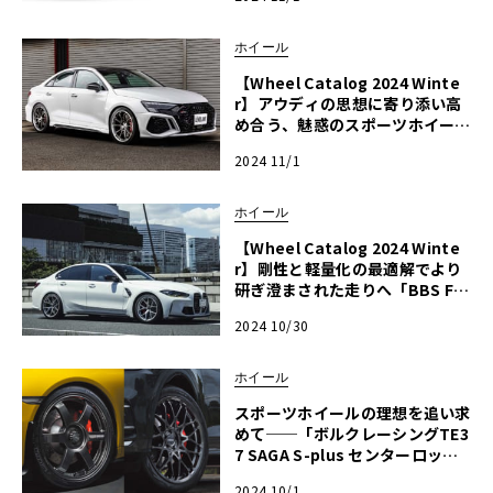
ホイール
【Wheel Catalog 2024 Winte
r】アウディの思想に寄り添い高
め合う、魅惑のスポーツホイール
「アドバンレーシング・RZ-DF
2024 11/1
2」
ホイール
【Wheel Catalog 2024 Winte
r】剛性と軽量化の最適解でより
研ぎ澄まされた走りへ「BBS FI-
R Evo」
2024 10/30
ホイール
スポーツホイールの理想を追い求
めて──「ボルクレーシングTE3
7 SAGA S-plus センターロック
／G29」
2024 10/1