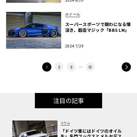
ホイール
スーパースポーツで顕わになる懐
深き、鍛造マジック「BBS LM」
2024 7/29
…
NEXT
1
2
3
13
注目の記事
コラム
「ドイツ車にはドイツのオイル
を」名門フックスとメルセデス