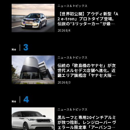
ニュース＆トピックス
【世界初公開】アウディ新型「A
2 e-tron」プロトタイプ登場。
伝説の“3リッターカー”が最高
効率エントリーBEVとして復活
2026 8/4
【画像38枚】
3
No
ニュース＆トピックス
伝統の「歌島橋のヤナセ」が次
世代メルセデス店舗へ進化。近
畿エリア旗艦店「ヤナセ大阪支
店」がリニューアル
2026 8/3
4
No
ニュース＆トピックス
黒ルーフと専用20インチアルミ
が放つ陰影。レンジローバー ヴ
ェラール限定車「アーバンコン