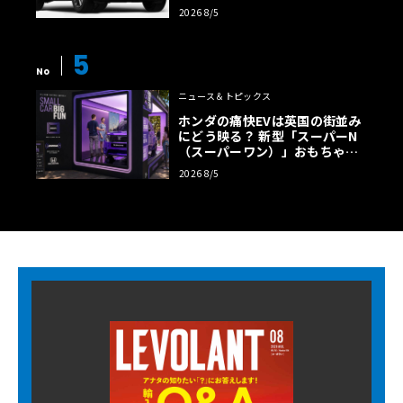
トラスト・エディション」登場
2026 8/5
5
No
ニュース＆トピックス
ホンダの痛快EVは英国の街並み
にどう映る？ 新型「スーパーN
（スーパーワン）」おもちゃ箱
ツアーの全貌
2026 8/5