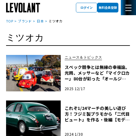
ログイン
無料会員登録
TOP
ブランド
日本
ミツオカ
ミツオカ
ニュース＆トピックス
スペック競争とは無縁の幸福論。
光岡、メッサーなど「マイクロカ
ー」80台が彩った「オールジャ
パンミニカーミーティング」
2025 12/17
これぞ1/24マーチの美しい遊び
方！フジミ製プラモから「二代目
ビュート」を作る・後編【モデル
カーズ】
2024 1/30