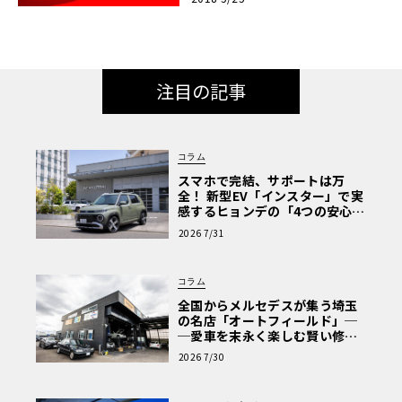
注目の記事
コラム
スマホで完結、サポートは万
全！ 新型EV「インスター」で実
感するヒョンデの「4つの安心」
【第1回・ヒョンデ6つの疑問：
2026 7/31
Why? Hyundai?】〈PR〉
コラム
全国からメルセデスが集う埼玉
の名店「オートフィールド」─
─愛車を末永く楽しむ賢い修理
術と、プロがフックス製オイル
2026 7/30
を選ぶ理由〈PR〉