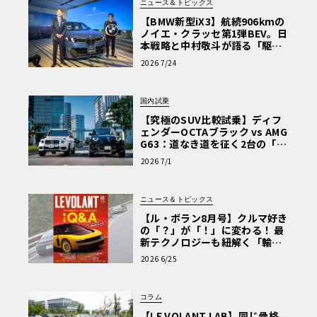
ニュース＆トピックス
【BMW新型iX3】航続906kmの
ノイエ・クラッセ第1弾BEV。日
本戦略と中村敬斗が語る「駆け
ぬける歓び」
2026 7/24
国内試乗
【究極のSUV比較試乗】ディフ
ェンダーOCTAブラック vs AMG
G63：道なき道を征く2台の「対
極的アプローチ」
2026 7/1
ニュース＆トピックス
【ル・ボラン8月号】クルマ好き
の「？」が「！」に変わる！ 最
新テクノロジーも紐解く「輸入
車Q&A」
2026 6/25
コラム
【LE VOLANT LAB】同じ骨格