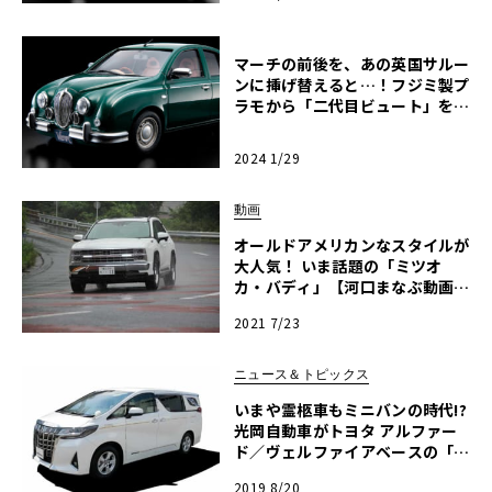
マーチの前後を、あの英国サルー
ンに挿げ替えると…！フジミ製プ
ラモから「二代目ビュート」を作
る・前編【モデルカーズ】
2024 1/29
動画
オールドアメリカンなスタイルが
大人気！ いま話題の「ミツオ
カ・バディ」【河口まなぶ動画試
乗インプレッション】
2021 7/23
ニュース＆トピックス
いまや霊柩車もミニバンの時代!?
光岡自動車がトヨタ アルファー
ド／ヴェルファイアベースの「プ
レミアムフュージョン」を発売
2019 8/20