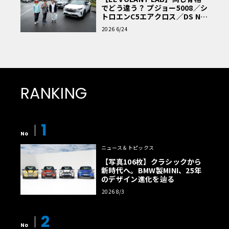
でどう違う？ プジョー5008／シ
トロエンC5エアクロス／DS Nº4
読者一気乗りレポート
2026 6/24
RANKING
1
No
ニュース＆トピックス
【写真106枚】クラシックから
新時代へ。BMW製MINI、25年
のデザイン進化を辿る
2026 8/3
2
No