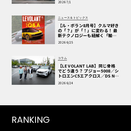
2026 7/1
ニュース＆トピックス
【ル・ボラン8月号】クルマ好き
の「？」が「！」に変わる！ 最
新テクノロジーも紐解く「輸入
車Q&A」
2026 6/25
コラム
【LE VOLANT LAB】同じ骨格
でどう違う？ プジョー5008／シ
トロエンC5エアクロス／DS Nº4
読者一気乗りレポート
2026 6/24
RANKING