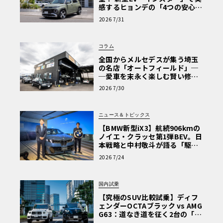
感するヒョンデの「4つの安心」
【第1回・ヒョンデ6つの疑問：
2026 7/31
Why? Hyundai?】〈PR〉
コラム
全国からメルセデスが集う埼玉
の名店「オートフィールド」─
─愛車を末永く楽しむ賢い修理
術と、プロがフックス製オイル
2026 7/30
を選ぶ理由〈PR〉
ニュース＆トピックス
【BMW新型iX3】航続906kmの
ノイエ・クラッセ第1弾BEV。日
本戦略と中村敬斗が語る「駆け
ぬける歓び」
2026 7/24
国内試乗
【究極のSUV比較試乗】ディフ
ェンダーOCTAブラック vs AMG
G63：道なき道を征く2台の「対
極的アプローチ」