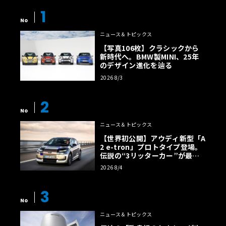
1
No
ニュース＆トピックス
【写真106枚】クラシックから
新時代へ。BMW製MINI、25年
のデザイン進化を辿る
2026 8/3
2
No
ニュース＆トピックス
【世界初公開】アウディ新型「A
2 e-tron」プロトタイプ登場。
伝説の“3リッターカー”が最高
効率エントリーBEVとして復活
2026 8/4
【画像38枚】
3
No
ニュース＆トピックス