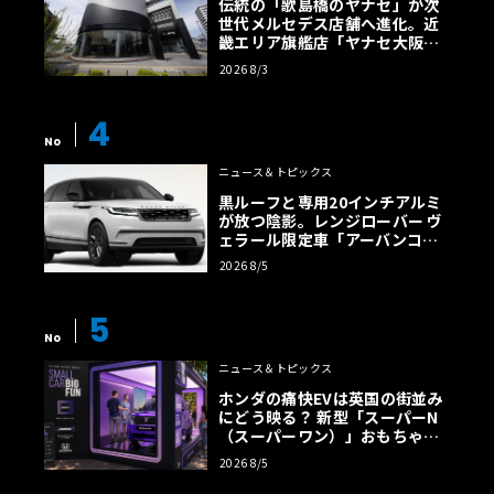
伝統の「歌島橋のヤナセ」が次
世代メルセデス店舗へ進化。近
畿エリア旗艦店「ヤナセ大阪支
店」がリニューアル
2026 8/3
4
No
ニュース＆トピックス
黒ルーフと専用20インチアルミ
が放つ陰影。レンジローバー ヴ
ェラール限定車「アーバンコン
トラスト・エディション」登場
2026 8/5
5
No
ニュース＆トピックス
ホンダの痛快EVは英国の街並み
にどう映る？ 新型「スーパーN
（スーパーワン）」おもちゃ箱
ツアーの全貌
2026 8/5