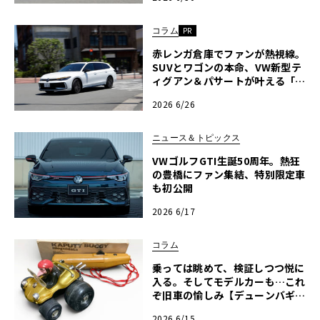
ズミート2026横浜】
コラム
PR
赤レンガ倉庫でファンが熱視線。
SUVとワゴンの本命、VW新型テ
ィグアン＆パサートが叶える「走
りの最適解」【ル・ボラン カー
2026 6/26
ズミート2026横浜】〈PR〉
ニュース＆トピックス
VWゴルフGTI生誕50周年。熱狂
の豊橋にファン集結、特別限定車
も初公開
2026 6/17
コラム
乗っては眺めて、検証しつつ悦に
入る。そしてモデルカーも…これ
ぞ旧車の愉しみ【デューンバギー
恍惚日記】第14回
2026 6/15