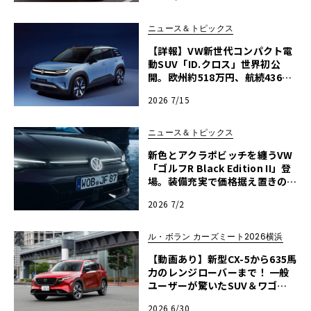
ニュース＆トピックス
【詳報】VW新世代コンパクト電
動SUV「ID.クロス」世界初公
開。欧州約518万円、航続436k
mを誇るTクロス後継の全貌
2026 7/15
ニュース＆トピックス
新色とアクラポビッチを纏うVW
「ゴルフR Black Edition II」登
場。装備充実で価格据え置きの5
00台限定
2026 7/2
ル・ボラン カーズミート2026横浜
【動画あり】新型CX-5から635馬
力のレンジローバーまで！ 一般
ユーザーが驚いたSUV＆ワゴン
試乗レポート【ル・ボラン カー
2026 6/30