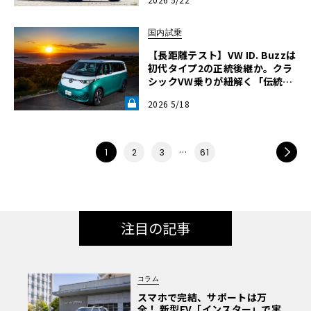
国内試乗
【長距離テスト】VW ID. Buzzは
初代タイプ2の正統後継か。クラ
シックVW乗りが紐解く「伝統の
継承」と長旅で見えた「充電のリ
2026 5/18
アル」《LE VOLANT LAB》
…
NEXT
1
2
3
61
注目の記事
コラム
スマホで完結、サポートは万
全！ 新型EV「インスター」で実