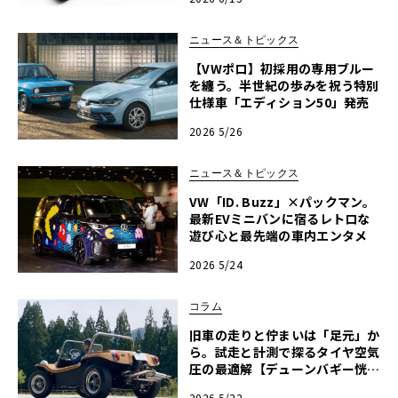
ニュース＆トピックス
【VWポロ】初採用の専用ブルー
を纏う。半世紀の歩みを祝う特別
仕様車「エディション50」発売
2026 5/26
ニュース＆トピックス
VW「ID. Buzz」×パックマン。
最新EVミニバンに宿るレトロな
遊び心と最先端の車内エンタメ
2026 5/24
コラム
旧車の走りと佇まいは「足元」か
ら。試走と計測で探るタイヤ空気
圧の最適解【デューンバギー恍惚
日記】第13回
2026 5/22