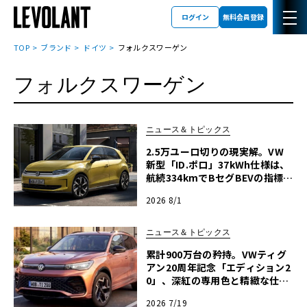
ログイン
無料会員登録
TOP
ブランド
ドイツ
フォルクスワーゲン
フォルクスワーゲン
ニュース＆トピックス
2.5万ユーロ切りの現実解。VW
新型「ID.ポロ」37kWh仕様は、
航続334kmでBセグBEVの指標と
なるか
2026 8/1
ニュース＆トピックス
累計900万台の矜持。VWティグ
アン20周年記念「エディション2
0」、深紅の専用色と精緻な仕立
てが示す熟成の極み
2026 7/19