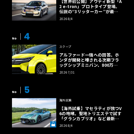
【世界初公開】アウディ新型「A
2 e-tron」プロトタイプ登場。
伝説の“3リッターカー”が最高
効率エントリーBEVとして復活
2026 8/4
【画像38枚】
4
No
スクープ
アルファード一強への回答。ホ
ンダが開発と噂される次期フラ
ッグシップミニバン、800万円
超の勝算【予想CG】
2026 7/31
5
No
海外試乗
【海外試乗】マセラティが放つV
6の咆哮。聖地トリエステで試す
「グランカブリオ」など最新ト
ロフェオ3台の官能評価《LE VO
2026 8/4
LANT LAB》