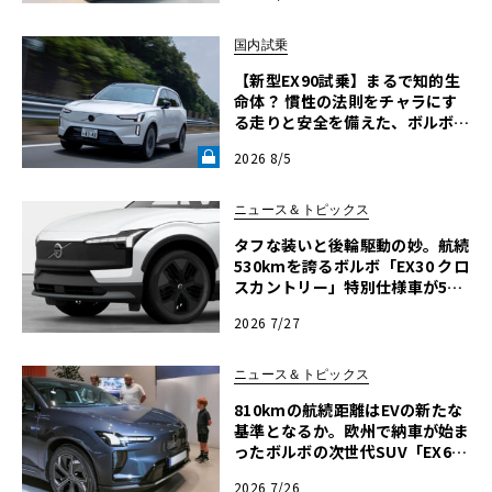
国内試乗
【新型EX90試乗】まるで知的生
命体？ 慣性の法則をチャラにす
る走りと安全を備えた、ボルボ新
旗艦EVの結論《LE VOLANT LA
2026 8/5
B》
ニュース＆トピックス
タフな装いと後輪駆動の妙。航続
530kmを誇るボルボ「EX30 クロ
スカントリー」特別仕様車が599
万円で登場
2026 7/27
ニュース＆トピックス
810kmの航続距離はEVの新たな
基準となるか。欧州で納車が始ま
ったボルボの次世代SUV「EX6
0」
2026 7/26