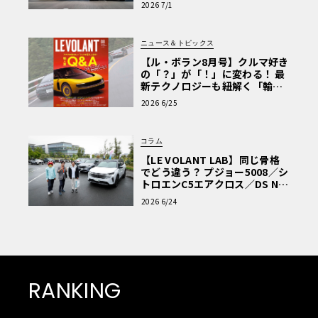
2026 7/1
ニュース＆トピックス
【ル・ボラン8月号】クルマ好き
の「？」が「！」に変わる！ 最
新テクノロジーも紐解く「輸入
車Q&A」
2026 6/25
コラム
【LE VOLANT LAB】同じ骨格
でどう違う？ プジョー5008／シ
トロエンC5エアクロス／DS Nº4
読者一気乗りレポート
2026 6/24
RANKING