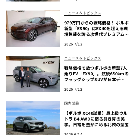
ニュース＆トピックス
979万円からの戦略価格！ ボルボ
新型「ES90」はEX40を超える環
境性能を誇る次世代プレミアムE
Vの大本命
2026 7/13
ニュース＆トピックス
戦略価格で放つボルボの新型7人
乗りEV「EX90」。航続650kmの
フラッグシップSUVが日本デビ
ュー
2026 7/12
国内試乗
【ボルボ XC40試乗】最上級ウル
トラ B4 AWDに宿る引き算の美
学。日常を豊かに彩る北欧の至宝
2026 6/14