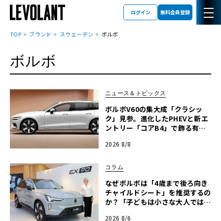
ログイン
無料会員登録
TOP
ブランド
スウェーデン
ボルボ
ボルボ
ニュース＆トピックス
ボルボV60の集大成「クラシッ
ク」見参。進化したPHEVと新エ
ントリー「コアB4」で飾る有終
の美
2026 8/8
コラム
なぜボルボは「4歳まで後ろ向き
チャイルドシート」を推奨するの
か？「子どもは小さな大人ではな
い」の哲学が導く安全思想と最新
2026 8/6
テクノロジー