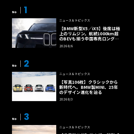
1
No
ニュース＆トピックス
【BMW新型X5／iX5】後席は極
上のリムジン。航続1000km超
のBEVも揃う中国専売ロング仕
様の全貌
2026 8/6
2
No
ニュース＆トピックス
【写真106枚】クラシックから
新時代へ。BMW製MINI、25年
のデザイン進化を辿る
2026 8/3
3
No
ニュース＆トピックス