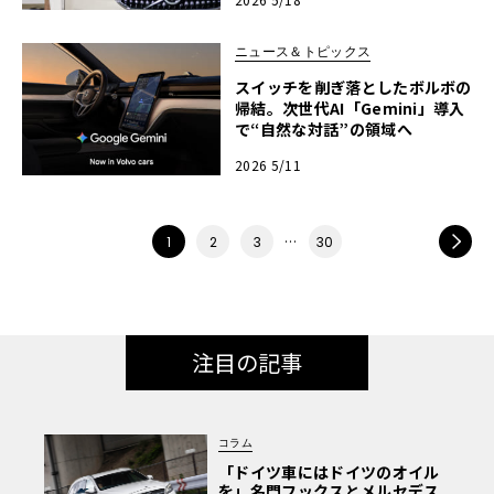
ニュース＆トピックス
スイッチを削ぎ落としたボルボの
帰結。次世代AI「Gemini」導入
で“自然な対話”の領域へ
2026 5/11
…
NEXT
1
2
3
30
注目の記事
コラム
「ドイツ車にはドイツのオイル
を」名門フックスとメルセデス