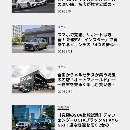
の深い縁。名店が推す公認の安
心と、Cクラスで味わうシルキー
2026 8/6
な走り〈PR〉
コラム
スマホで完結、サポートは万
全！ 新型EV「インスター」で実
感するヒョンデの「4つの安心」
【第1回・ヒョンデ6つの疑問：
2026 7/31
Why? Hyundai?】〈PR〉
コラム
全国からメルセデスが集う埼玉
の名店「オートフィールド」─
─愛車を末永く楽しむ賢い修理
術と、プロがフックス製オイル
2026 7/30
を選ぶ理由〈PR〉
国内試乗
【究極のSUV比較試乗】ディフ
ェンダーOCTAブラック vs AMG
G63：道なき道を征く2台の「対
極的アプローチ」