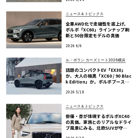
ニュース＆トピックス
全車AWD化で走破性を底上げ。
ボルボ「XC60」ラインナップ刷
新と50台限定モデルの真価
2026 6/6
ル・ボラン カーズミート2026横浜
話題のコンパクトEV「EX30」
か、大人の極黒「XC60 / 90 Blac
k Edition」か。ボルボブースが
熱い！【ル・ボラン カーズミー
2026 5/18
ト2026横浜】
ニュース＆トピックス
俳優・杏が体現するボルボXC40
の真価。家族とのリアルなドライ
ブ風景にみる、北欧SUVが守る
「日常の安心」
2026 5/18