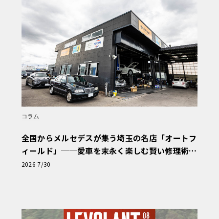
ext：Makoto TAKEHIR
 Photo：Apollo News
ervice
コラム
全国からメルセデスが集う埼玉の名店「オートフ
ィールド」──愛車を末永く楽しむ賢い修理術
と、プロがフックス製オイルを選ぶ理由〈PR〉
2026 7/30