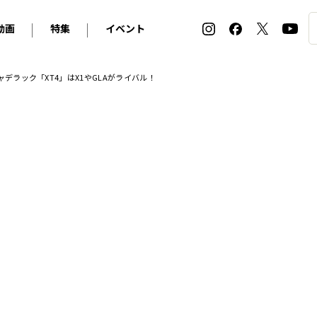
動画
特集
イベント
ィ
BMW
アルピナ
オリジナル動画
2026 サマータイヤ＆ホイール バイヤーズガイド
ル・ボラン カーズ・ミート2026横浜
デラック「XT4」はX1やGLAがライバル！
2025-2026 冬 スタッドレス＆ウインタータイヤ バイヤ
SNOW EXPERIENCE in TOGAKUSHI SKI FIE
デス・ベンツ
ポルシェ
フォルクスワーゲン
ホイールカタログ2025-2026冬
EV:LIFE FUTAKO TAMAGAWA 2026
ーヌ
シトロエン
DSオートモビル
ホイールカタログ
EV:LIFE KOBE 2025
ー
ルノー
アバルト
タイヤ特集
ル・ボラン カーズ・ミート2025横浜
ァ・ロメオ
フェラーリ
フィアット
ルギーニ
マセラティ
アストン・マーティン
レー
ケータハム
ジャガー
ローバー
ロータス
マクラーレン
モーガン
ロールス・ロイス
キャデラック
シボレー
テスラ
ヒョンデ