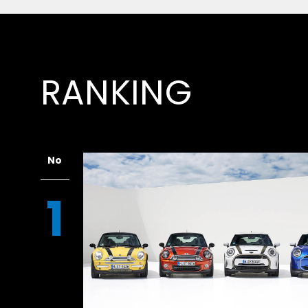
RANKING
No
1