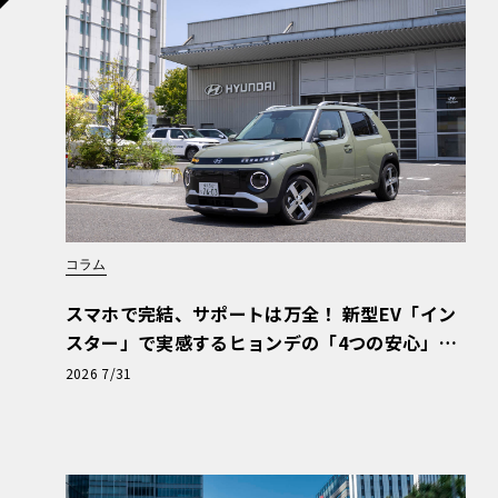
T
A
S
コラム
スマホで完結、サポートは万全！ 新型EV「イン
スター」で実感するヒョンデの「4つの安心」
【第1回・ヒョンデ6つの疑問：Why? Hyunda
2026 7/31
i?】〈PR〉