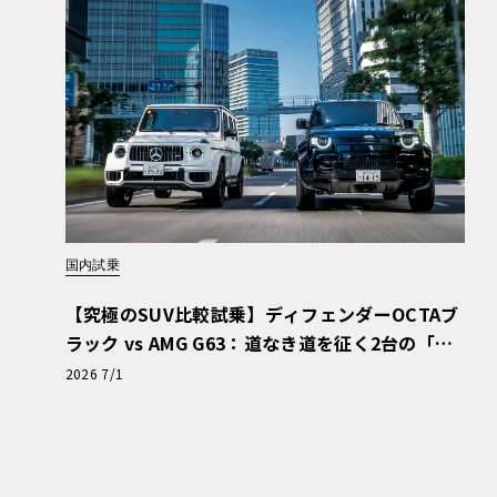
国内試乗
【究極のSUV比較試乗】ディフェンダーOCTAブ
ラック vs AMG G63：道なき道を征く2台の「対
極的アプローチ」
2026 7/1