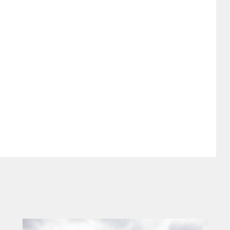
性能的にも互角になるはず。4WDシステム
クラッチを備え、FF時の走行抵抗低減と前
る、一石二鳥なものになると予想されてい
るが、XT5を小振りにした様なデザインに
５角形グリルに、ややシャープな面構成で
るはずだ。