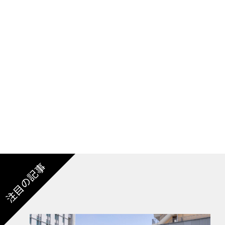
性能で鳴らすキャデラックブランドだから動力
は先行するXT5同様、リアアクスル内に２個の
後および左右のトルク配分を電子制御で可変す
る。
スタイリングはヘビーな擬装の下に隠されてい
なるだろう。つまりキャデラックでお馴染みの
力強い造形、というコンビネーションで出てく
注目の記事