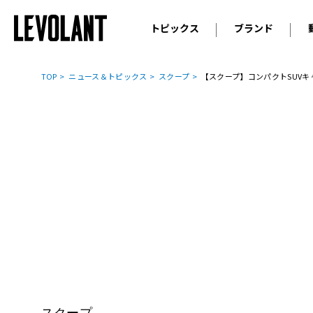
トピックス
ブランド
輸入車
アウデ
ニュース
TOP
ニュース＆トピックス
スクープ
【スクープ】コンパクトSUVキャ
スクープ
メルセ
試乗
アルピ
コラム
プジョ
アルフ
ランボ
ベント
ランド
MINI
ボルボ
ジープ
スクープ