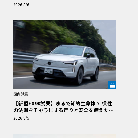
ング仕様の全貌
2026 8/6
国内試乗
【新型EX90試乗】まるで知的生命体？ 慣性
の法則をチャラにする走りと安全を備えた、
ボルボ新旗艦EVの結論《LE VOLANT LAB》
2026 8/5