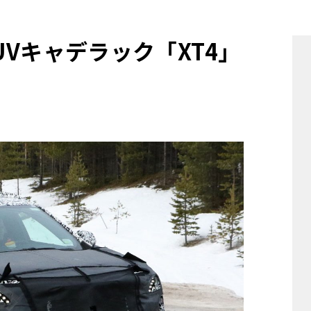
他
Vキャデラック「XT4」
ス
トヨタ
日産
スバル
マツダ
ダイハツ
スズキ
他