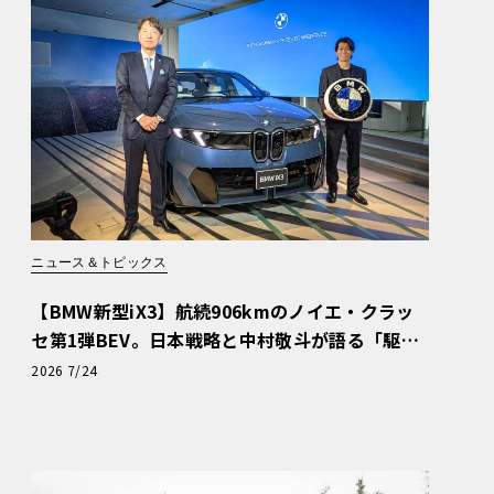
ニュース＆トピックス
【BMW新型iX3】航続906kmのノイエ・クラッ
セ第1弾BEV。日本戦略と中村敬斗が語る「駆け
ぬける歓び」
2026 7/24