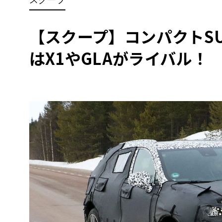
BYD
その
【スクープ】コンパクトSU
はX1やGLAがライバル！
国産車
レクサ
ホンダ
三菱
光岡
その