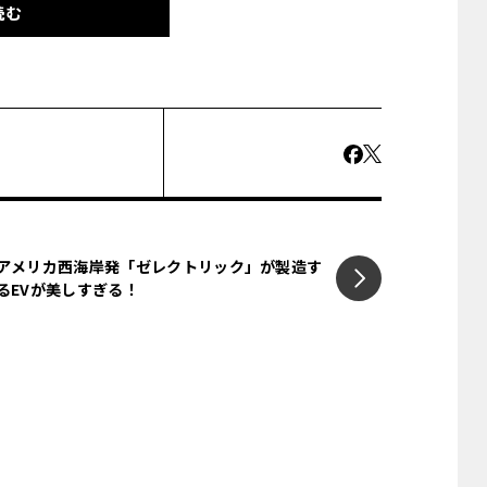
読む
」やメルセデス・ベンツ「GLA」、アウディ
ャデラックにとっては初挑戦。車体サイズは
め……という例に習い、コンパクトクラスと
プラットフォームで、シボレー「エキノック
アメリカ西海岸発「ゼレクトリック」が製造す
るEVが美しすぎる！
気筒ターボのガソリンとディーゼルで、高