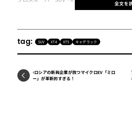
全文を
tag:
SUV
XT4
XT5
キャデラック
コンパクト・クロスオーバー市場はBMW「X1
「Q3」などがひしめく急成長クラスだが、キ
ミッドクラスのXT5がライバルよりやや大き
しては少し大きくなるようだ。使うのはFF系
ロシアの新興企業が放つマイクロEV「ミロ
ー」が革新的すぎる！
ス」などと共通する。
エンジンは欧州ブランドの競合車同様に直列４