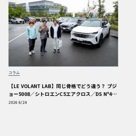
コラム
【LE VOLANT LAB】同じ骨格でどう違う？ プジ
ョー5008／シトロエンC5エアクロス／DS Nº4
読者一気乗りレポート
2026 6/24