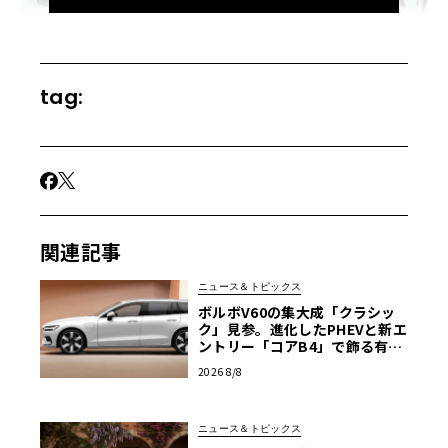
tag:
2011年12月の「N-BOX」発売以来、N-ONEやN-WGNを追
加してきたホンダNシリーズの累計販売が6月末に200万台
を突破。2015年2月に100万台を突破してから3年4カ月で倍
増となったわけだが、ここにきてN-VANも加わったことで
さらに増加ペースが早まる可能性もある。国内では軽自動
車のホンダ、となっていくのだろうか……。
関連記事
ニュース＆トピックス
ボルボV60の集大成「クラシッ
ク」見参。進化したPHEVと新エ
ントリー「コアB4」で飾る有終
の美
2026 8/8
ニュース＆トピックス