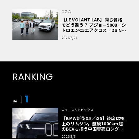
コラム
【LE VOLANT LAB】同じ骨格
でどう違う？ プジョー5008／シ
トロエンC5エアクロス／DS Nº4
読者一気乗りレポート
2026 6/24
RANKING
1
No
ニュース＆トピックス
【BMW新型X5／iX5】後席は極
上のリムジン。航続1000km超
のBEVも揃う中国専売ロング仕
様の全貌
2026 8/6