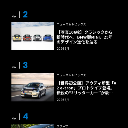
2
No
ニュース＆トピックス
【写真106枚】クラシックから
新時代へ。BMW製MINI、25年
のデザイン進化を辿る
2026 8/3
3
No
ニュース＆トピックス
【世界初公開】アウディ新型「A
2 e-tron」プロトタイプ登場。
伝説の“3リッターカー”が最高
効率エントリーBEVとして復活
2026 8/4
【画像38枚】
4
No
スクープ