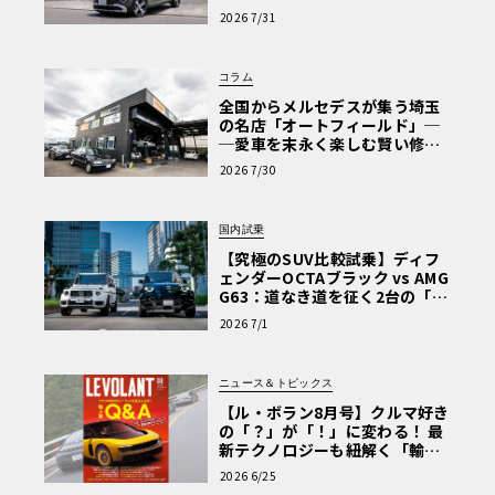
【第1回・ヒョンデ6つの疑問：
2026 7/31
Why? Hyundai?】〈PR〉
コラム
全国からメルセデスが集う埼玉
の名店「オートフィールド」─
─愛車を末永く楽しむ賢い修理
術と、プロがフックス製オイル
2026 7/30
を選ぶ理由〈PR〉
国内試乗
【究極のSUV比較試乗】ディフ
ェンダーOCTAブラック vs AMG
G63：道なき道を征く2台の「対
極的アプローチ」
2026 7/1
ニュース＆トピックス
【ル・ボラン8月号】クルマ好き
の「？」が「！」に変わる！ 最
新テクノロジーも紐解く「輸入
車Q&A」
2026 6/25