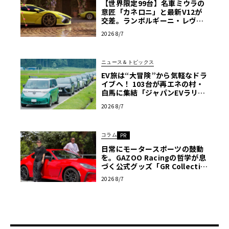
【世界限定99台】名車ミウラの
意匠「カネロニ」と最新V12が
交差。ランボルギーニ・レヴエ
ルトに60周年記念車が登場
2026 8/7
ニュース＆トピックス
EV旅は“大冒険”から気軽なドラ
イブへ！ 103台が再エネの村・
白馬に集結「ジャパンEVラリー
2026」体験記
2026 8/7
コラム
PR
日常にモータースポーツの鼓動
を。GAZOO Racingの哲学が息
づく公式グッズ「GR Collectio
n」の全貌〈PR〉
2026 8/7