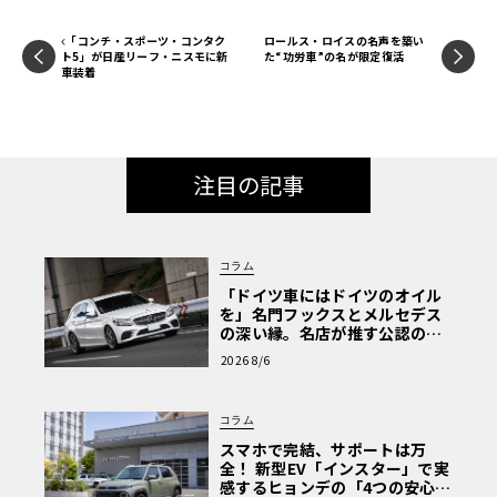
「コンチ・スポーツ・コンタク
ロールス・ロイスの名声を築い
ト5」が日産リーフ・ニスモに新
た“功労車”の名が限定復活
車装着
注目の記事
コラム
「ドイツ車にはドイツのオイル
を」名門フックスとメルセデス
の深い縁。名店が推す公認の安
心と、Cクラスで味わうシルキー
2026 8/6
な走り〈PR〉
コラム
スマホで完結、サポートは万
全！ 新型EV「インスター」で実
感するヒョンデの「4つの安心」