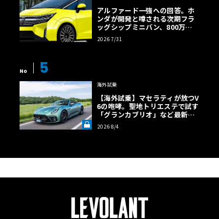
アルファード一強への回答。ホ
ンダが開発と噂される次期フラ
ッグシップミニバン、800万円
超の勝算【予想CG】
2026 7/31
5
No
海外試乗
【海外試乗】マセラティが放つV
6の咆哮。聖地トリエステで試す
「グランカブリオ」など最新ト
ロフェオ3台の官能評価《LE VO
2026 8/4
LANT LAB》