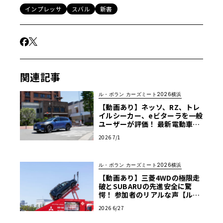
また、勝利に貢献した歴代ドライバー(アリバタネン、カル
インプレッサ
スバル
新書
ロス・サインツなど)やコドライバー、リザルト、ライバル
の紹介もあり、ファンには堪らない内容に仕上がってい
る。
オーナーズマニュアルというタイトルであるが、どちらか
関連記事
というと歴史も学ぶ事も出来る写真資料集に近い内容とい
えるだろう。
ル・ボラン カーズミート2026横浜
【動画あり】ネッソ、RZ、トレ
イルシーカー、eビターラを一般
ユーザーが評価！ 最新電動車体
Haynes Subaru Impreza Group A Rally Car 1993 to 20
験試乗レポート【ル・ボラン カ
08 Owner’s Workshop Manual
2026 7/1
ーズミート2026横浜】
4,323円（税込）
著者など：Haynes Publishing
ル・ボラン カーズミート2026横浜
出版社：Diktonius Text
【動画あり】三菱4WDの極限走
ハードカバー／W220×H280／モノクロ・カラー／英語／1
破とSUBARUの先進安全に驚
愕！ 参加者のリアルな声【ル・
68P
ボラン カーズミート2026横浜】
2026 6/27