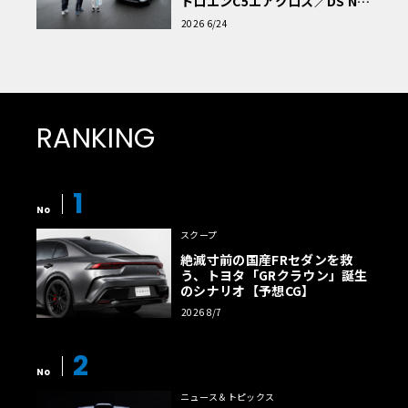
トロエンC5エアクロス／DS Nº4
読者一気乗りレポート
2026 6/24
RANKING
1
No
スクープ
絶滅寸前の国産FRセダンを救
う、トヨタ「GRクラウン」誕生
のシナリオ【予想CG】
2026 8/7
2
No
ニュース＆トピックス