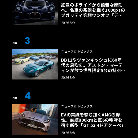
狂気のボライドから優雅な彫刻
へ。名車の系譜を継ぐ1600psの
ブガッティ究極ワンオフ「デス
トリエ」
2026 8/9
3
No
ニュース＆トピックス
DB12やヴァンキッシュに60年
代の息吹を。アストン・マーテ
ィンが放つ世界限定5台の特別コ
レクション
2026 8/9
4
No
ニュース＆トピックス
EVの常識を撃ち抜くAMGの野
性。航続800kmと直6の咆哮を
宿す新型「GT 53 4ドアクーペ」
2026 8/8