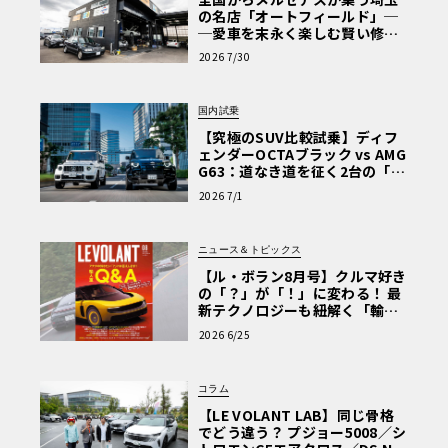
の名店「オートフィールド」─
─愛車を末永く楽しむ賢い修理
術と、プロがフックス製オイル
2026 7/30
を選ぶ理由〈PR〉
国内試乗
【究極のSUV比較試乗】ディフ
ェンダーOCTAブラック vs AMG
G63：道なき道を征く2台の「対
極的アプローチ」
2026 7/1
ニュース＆トピックス
【ル・ボラン8月号】クルマ好き
の「？」が「！」に変わる！ 最
新テクノロジーも紐解く「輸入
車Q&A」
2026 6/25
コラム
【LE VOLANT LAB】同じ骨格
でどう違う？ プジョー5008／シ