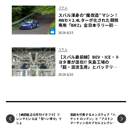
お問い合わせ：
代官山蔦屋書店
コラム
スバル渾身の“魔改造”マシン！
4WD×2.4Lターボ化された競技
専用「BRZ」全日本ラリー初陣
の走りと課題を徹底解剖《LE V
2026 6/25
OLANT LAB》
コラム
【スバル最前線】BEV・ICE・ト
ヨタ車が混在!? 矢島工場の
「超・混流生産」とバッテリー
内製化の全貌
2026 6/20
【嶋田智之の月刊イタフラ】フ
英国を代表するメンズウェア「ハ
レンチといえば「甘〜い幸せ」で
ケット ロンドン」と「アストン
しょ
マーティンのカプセルコレクショ
ン【Style in motion 061】