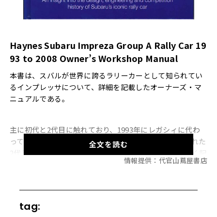
Haynes Subaru Impreza Group A Rally Car 19
93 to 2008 Owner’s Workshop Manual
本書は、スバルが世界に誇るラリーカーとして知られてい
るインプレッサについて、詳細を記載したオーナーズ・マ
ニュアルである。
主に初代と2代目に触れており、1993年にレガシィに代わ
って登場したグループAデビュー戦から、苦戦を強いられた
全文を読む
2代目までのラリーレビューをカラー写真を交え、詳しく記
情報提供：代官山蔦屋書店
録。更にはシャシー、空力、足回り、エンジン、トランス
ミッション、スペックデータ詳細など、車体に秘められた
速さのメカニズムを学ぶ事が出来る。
tag: