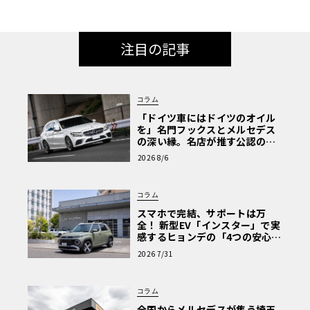
注目の記事
コラム
「ドイツ車にはドイツのオイル
を」名門フックスとメルセデス
の深い縁。名店が推す公認の安
心と、Cクラスで味わうシルキー
2026 8/6
な走り〈PR〉
コラム
スマホで完結、サポートは万
全！ 新型EV「インスター」で実
感するヒョンデの「4つの安心」
【第1回・ヒョンデ6つの疑問：
2026 7/31
Why? Hyundai?】〈PR〉
コラム
全国からメルセデスが集う埼玉