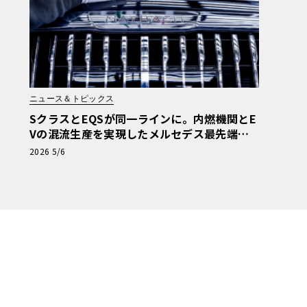
ニュース＆トピックス
SクラスとEQSが同一ラインに。内燃機関とE
Vの混流生産を実現したメルセデス最先端工
場の全貌
2026 5/6