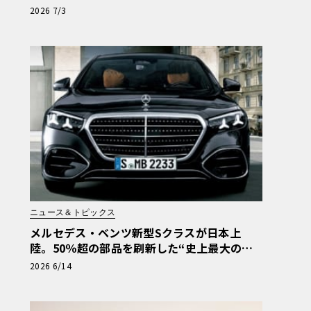
EL 6.9」の真価【メルセデス名車列伝】《LE
2026 7/3
VOLANT LAB》
ニュース＆トピックス
メルセデス・ベンツ新型Sクラスが日本上
陸。50％超の部品を刷新した“史上最大の進
化”の全貌
2026 6/14