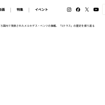
動画
特集
イベント
ィ
BMW
アルピナ
オリジナル動画
2026 サマータイヤ＆ホイール バイヤーズガイド
ル・ボラン カーズ・ミート2026横浜
 先ごろ国内で発表されたメルセデス・ベンツの旗艦、「Sクラス」の歴史を振り返る
2025-2026 冬 スタッドレス＆ウインタータイヤ バイヤ
SNOW EXPERIENCE in TOGAKUSHI SKI FIE
デス・ベンツ
ポルシェ
フォルクスワーゲン
ホイールカタログ2025-2026冬
EV:LIFE FUTAKO TAMAGAWA 2026
ーヌ
シトロエン
DSオートモビル
ホイールカタログ
EV:LIFE KOBE 2025
ー
ルノー
アバルト
タイヤ特集
ル・ボラン カーズ・ミート2025横浜
ァ・ロメオ
フェラーリ
フィアット
ルギーニ
マセラティ
アストン・マーティン
レー
ケータハム
ジャガー
ローバー
ロータス
マクラーレン
モーガン
ロールス・ロイス
キャデラック
シボレー
テスラ
ヒョンデ