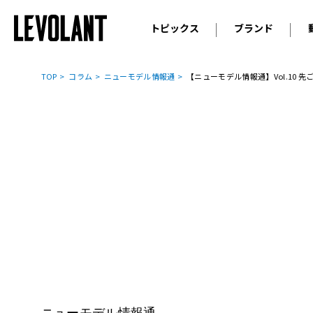
トピックス
ブランド
輸入車
アウデ
ニュース
TOP
コラム
ニューモデル情報通
【ニューモデル情報通】Vol.10
スクープ
メルセ
試乗
アルピ
コラム
プジョ
アルフ
ランボ
ベント
ランド
MINI
ボルボ
ジープ
ニューモデル情報通