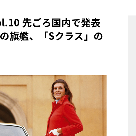
他
.10 先ごろ国内で発表
の旗艦、「Sクラス」の
ス
トヨタ
日産
スバル
マツダ
ダイハツ
スズキ
他