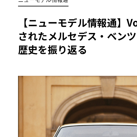
BYD
その
【ニューモデル情報通】Vol
されたメルセデス・ベンツ
国産車
レクサ
ホンダ
歴史を振り返る
三菱
光岡
その