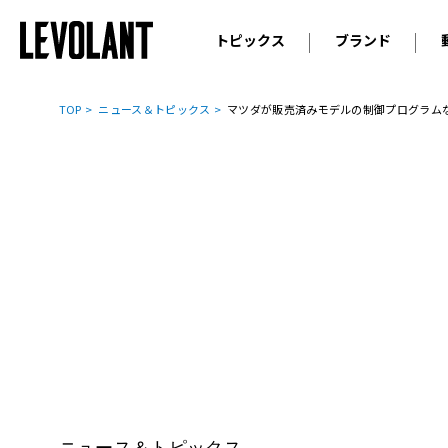
トピックス
ブランド
輸入車
アウデ
ニュース
TOP
ニュース＆トピックス
マツダが販売済みモデルの制御プログラム
スクープ
メルセ
試乗
アルピ
コラム
プジョ
アルフ
ランボ
ベント
ランド
MINI
ボルボ
ジープ
ニュース＆トピックス