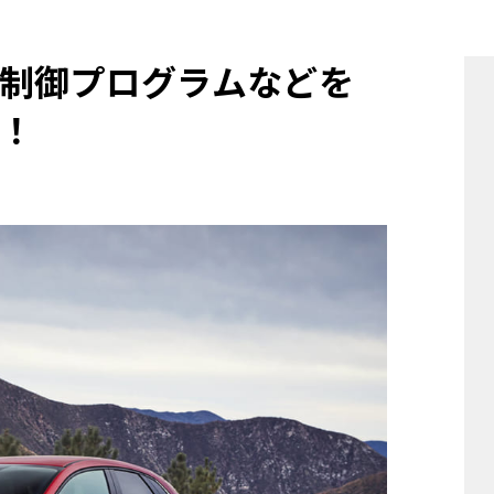
他
制御プログラムなどを
！
ス
トヨタ
日産
スバル
マツダ
ダイハツ
スズキ
他