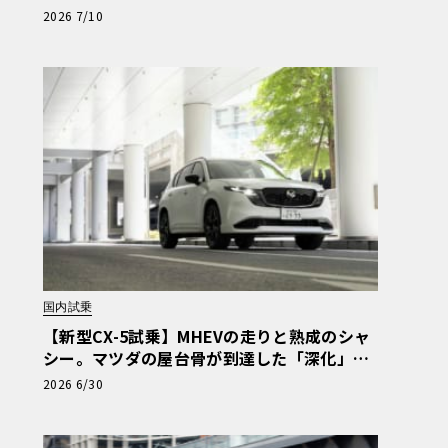
たフットワーク
2026 7/10
国内試乗
【新型CX-5試乗】MHEVの走りと熟成のシャ
シー。マツダの屋台骨が到達した「深化」の
核心
2026 6/30