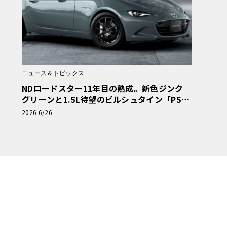
ニュース＆トピックス
NDロードスター11年目の熟成。新色ジンク
グリーンと1.5L待望のビルシュタイン「PS」
に宿るマツダの執念
2026 6/26