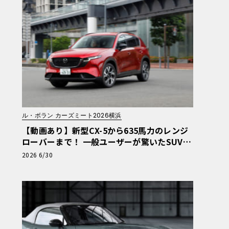
ル・ボラン カーズミート2026横浜
【動画あり】新型CX-5から635馬力のレンジ
ローバーまで！ 一般ユーザーが驚いたSUV＆
ワゴン試乗レポート【ル・ボラン カーズミー
2026 6/30
ト2026横浜】