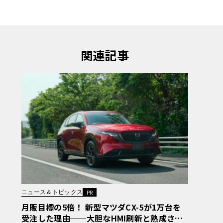
関連記事
ニュース＆トピックス
PR
月販目標の5倍！ 新型マツダCX-5が1万台を
受注した理由──大胆なHMI刷新と熟成され