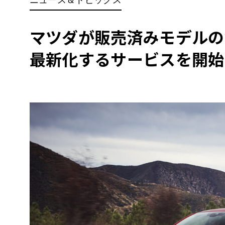
BYD
その
マツダが販売済みモデルの
最新化するサービスを開始
国産車
レクサ
ホンダ
三菱
光岡
その