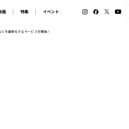
動画
特集
イベント
ィ
BMW
アルピナ
オリジナル動画
2026 サマータイヤ＆ホイール バイヤーズガイド
ル・ボラン カーズ・ミート2026横浜
などを最新化するサービスを開始！
2025-2026 冬 スタッドレス＆ウインタータイヤ バイヤ
SNOW EXPERIENCE in TOGAKUSHI SKI FIE
デス・ベンツ
ポルシェ
フォルクスワーゲン
ホイールカタログ2025-2026冬
EV:LIFE FUTAKO TAMAGAWA 2026
ーヌ
シトロエン
DSオートモビル
ホイールカタログ
EV:LIFE KOBE 2025
ー
ルノー
アバルト
タイヤ特集
ル・ボラン カーズ・ミート2025横浜
ァ・ロメオ
フェラーリ
フィアット
ルギーニ
マセラティ
アストン・マーティン
レー
ケータハム
ジャガー
ローバー
ロータス
マクラーレン
モーガン
ロールス・ロイス
キャデラック
シボレー
テスラ
ヒョンデ