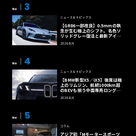
3
No
ニュース＆トピックス
【GR86一部改良】0.5mmの執
念が生む極上のシフト。名色ソ
リッドグレー復活と最新アイサ
イトでFRの極みへ
2026 8/6
4
No
ニュース＆トピックス
【BMW新型X5／iX5】後席は極
上のリムジン。航続1000km超
のBEVも揃う中国専売ロング仕
様の全貌
2026 8/6
5
No
コラム
アジア初「Mモータースポーツ