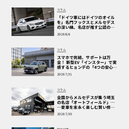
コラム
「ドイツ車にはドイツのオイル
を」名門フックスとメルセデス
の深い縁。名店が推す公認の安
心と、Cクラスで味わうシルキー
2026 8/6
な走り〈PR〉
コラム
スマホで完結、サポートは万
全！ 新型EV「インスター」で実
感するヒョンデの「4つの安心」
【第1回・ヒョンデ6つの疑問：
2026 7/31
Why? Hyundai?】〈PR〉
コラム
全国からメルセデスが集う埼玉
の名店「オートフィールド」─
─愛車を末永く楽しむ賢い修理
術と、プロがフックス製オイル
2026 7/30
を選ぶ理由〈PR〉