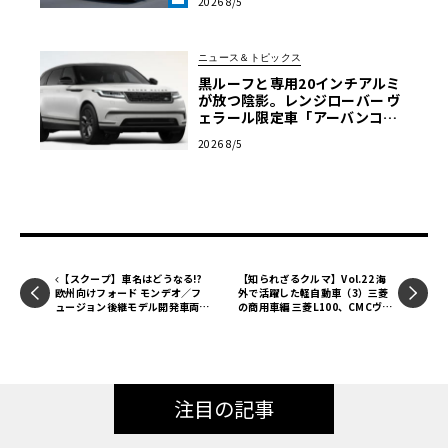
2026 8/5
AB》
ニュース＆トピックス
黒ルーフと専用20インチアルミ
が放つ陰影。レンジローバー ヴ
ェラール限定車「アーバンコン
トラスト・エディション」登場
2026 8/5
【スクープ】車名はどうなる!?
【知られざるクルマ】Vol.22 海
欧州向けフォード モンデオ／フ
外で活躍した軽自動車（3）三菱
ュージョン後継モデル開発車両を
の商用車編 三菱L100、CMCヴェ
初スクープ！
リカ、武陵LZ110ほか
注目の記事