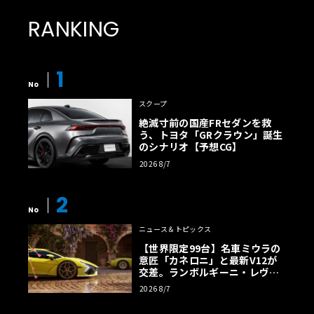
RANKING
1
No
スクープ
絶滅寸前の国産FRセダンを救
う、トヨタ「GRクラウン」誕生
のシナリオ【予想CG】
2026 8/7
2
No
ニュース＆トピックス
【世界限定99台】名車ミウラの
意匠「カネロニ」と最新V12が
交差。ランボルギーニ・レヴエ
ルトに60周年記念車が登場
2026 8/7