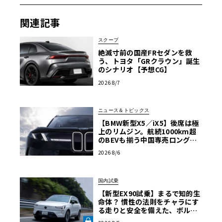
関連記事
スクープ
絶滅寸前の国産FRセダンを救
う、トヨタ「GRクラウン」誕生
のシナリオ【予想CG】
2026 8/7
ニュース＆トピックス
【BMW新型X5／iX5】後席は極
上のリムジン。航続1000km超
のBEVも揃う中国専売ロング仕
様の全貌
2026 8/6
国内試乗
【新型EX90試乗】まるで知的生
命体？ 慣性の法則をチャラにす
る走りと安全を備えた、ボルボ
新旗艦EVの結論《LE VOLANT L