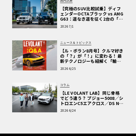
国内試乗
【究極のSUV比較試乗】ディフ
ェンダーOCTAブラック vs AMG
G63：道なき道を征く2台の「対
極的アプローチ」
2026 7/1
ニュース＆トピックス
【ル・ボラン8月号】クルマ好き
の「？」が「！」に変わる！ 最
新テクノロジーも紐解く「輸入
車Q&A」
2026 6/25
コラム
【LE VOLANT LAB】同じ骨格
でどう違う？ プジョー5008／シ
トロエンC5エアクロス／DS Nº4
読者一気乗りレポート
2026 6/24