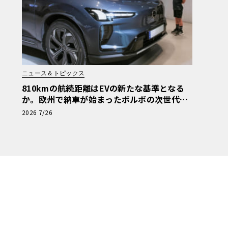
ニュース＆トピックス
810kmの航続距離はEVの新たな基準となる
か。欧州で納車が始まったボルボの次世代SU
V「EX60」
2026 7/26