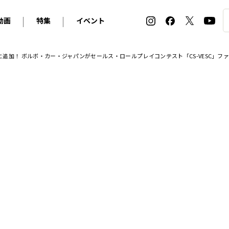
動画
特集
イベント
ィ
BMW
アルピナ
オリジナル動画
2026 サマータイヤ＆ホイール バイヤーズガイド
ル・ボラン カーズ・ミート2026横浜
追加！ ボルボ・カー・ジャパンがセールス・ロールプレイコンテスト「CS-VESC」フ
2025-2026 冬 スタッドレス＆ウインタータイヤ バイヤ
SNOW EXPERIENCE in TOGAKUSHI SKI FIE
デス・ベンツ
ポルシェ
フォルクスワーゲン
ホイールカタログ2025-2026冬
EV:LIFE FUTAKO TAMAGAWA 2026
ーヌ
シトロエン
DSオートモビル
ホイールカタログ
EV:LIFE KOBE 2025
ー
ルノー
アバルト
タイヤ特集
ル・ボラン カーズ・ミート2025横浜
ァ・ロメオ
フェラーリ
フィアット
ルギーニ
マセラティ
アストン・マーティン
レー
ケータハム
ジャガー
ローバー
ロータス
マクラーレン
モーガン
ロールス・ロイス
キャデラック
シボレー
テスラ
ヒョンデ