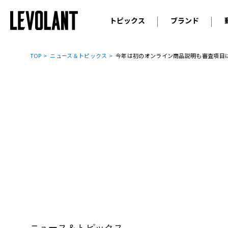
トピックス
ブランド
輸入車
アウデ
ニュース
TOP
ニュース＆トピックス
今年は初のオンライン商品説明も審査項目に
スクープ
メルセ
試乗
アルピ
コラム
プジョ
アルフ
ランボ
ベント
ランド
MINI
ボルボ
ジープ
ニュース＆トピックス