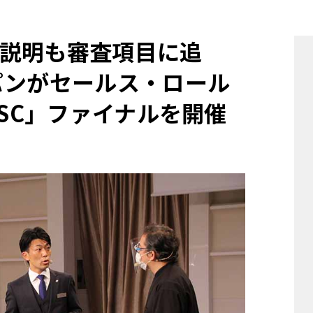
他
説明も審査項目に追
パンがセールス・ロール
ス
トヨタ
日産
スバル
マツダ
ESC」ファイナルを開催
ダイハツ
スズキ
他