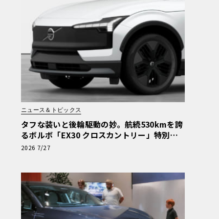
ニュース＆トピックス
タフな装いと後輪駆動の妙。航続530kmを誇
るボルボ「EX30 クロスカントリー」特別仕
様車が599万円で登場
2026 7/27