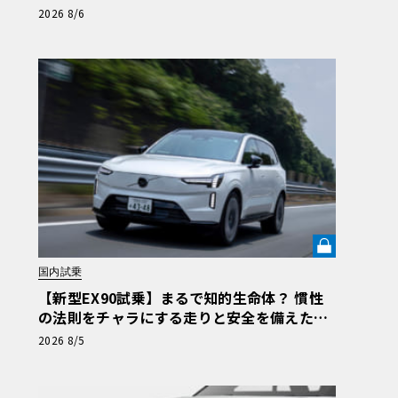
大人ではない」の哲学が導く安全思想と最新
2026 8/6
テクノロジー
国内試乗
【新型EX90試乗】まるで知的生命体？ 慣性
の法則をチャラにする走りと安全を備えた、
ボルボ新旗艦EVの結論《LE VOLANT LAB》
2026 8/5