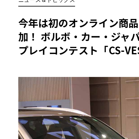
BYD
その
今年は初のオンライン商品
加！ ボルボ・カー・ジャ
国産車
レクサ
ホンダ
プレイコンテスト「CS-V
三菱
光岡
その