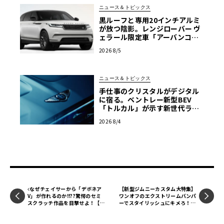
ニュース＆トピックス
黒ルーフと専用20インチアルミ
が放つ陰影。レンジローバー ヴ
ェラール限定車「アーバンコン
トラスト・エディション」登場
2026 8/5
ニュース＆トピックス
手仕事のクリスタルがデジタル
に宿る。ベントレー新型BEV
「トルカル」が示す新世代ラグ
ジュアリー
2026 8/4
なぜチェイサーから「デボネア
【新型ジムニーカスタム大特集】
V」が作れるのか!!??驚愕のセミ
ワンオフのエクストリームバンパ
スクラッチ作品を目撃せよ！【モ
ーでスタイリッシュにキメろ！
デルカーズ】
TOCボディワークスのジムニー
カスタム【ジムニー天国2022】