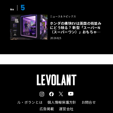
5
No
ニュース＆トピックス
ホンダの痛快EVは英国の街並み
にどう映る？ 新型「スーパーN
（スーパーワン）」おもちゃ箱
ツアーの全貌
2026 8/5
ル・ボランとは
個人情報保護方針
お問合せ
広告掲載
運営会社