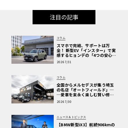
注目の記事
コラム
スマホで完結、サポートは万
全！ 新型EV「インスター」で実
感するヒョンデの「4つの安心」
【第1回・ヒョンデ6つの疑問：
2026 7/31
Why? Hyundai?】〈PR〉
コラム
全国からメルセデスが集う埼玉
の名店「オートフィールド」─
─愛車を末永く楽しむ賢い修理
術と、プロがフックス製オイル
2026 7/30
を選ぶ理由〈PR〉
ニュース＆トピックス
【BMW新型iX3】航続906kmの