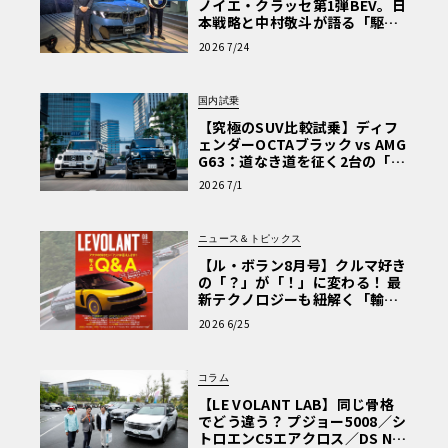
ノイエ・クラッセ第1弾BEV。日
本戦略と中村敬斗が語る「駆け
ぬける歓び」
2026 7/24
国内試乗
【究極のSUV比較試乗】ディフ
ェンダーOCTAブラック vs AMG
G63：道なき道を征く2台の「対
極的アプローチ」
2026 7/1
ニュース＆トピックス
【ル・ボラン8月号】クルマ好き
の「？」が「！」に変わる！ 最
新テクノロジーも紐解く「輸入
車Q&A」
2026 6/25
コラム
【LE VOLANT LAB】同じ骨格
でどう違う？ プジョー5008／シ
トロエンC5エアクロス／DS Nº4