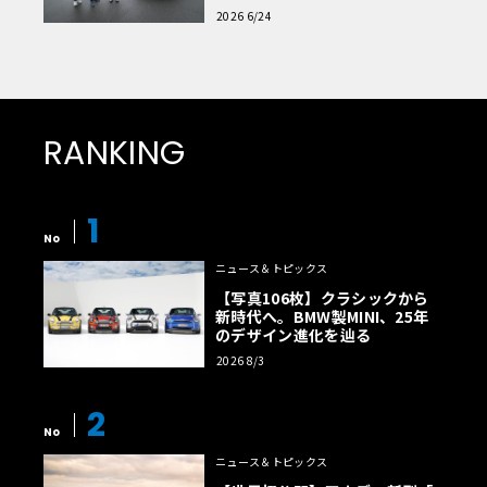
読者一気乗りレポート
2026 6/24
RANKING
1
No
ニュース＆トピックス
【写真106枚】クラシックから
新時代へ。BMW製MINI、25年
のデザイン進化を辿る
2026 8/3
2
No
ニュース＆トピックス