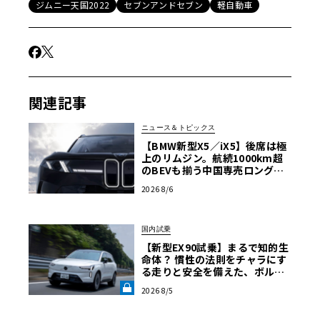
ジムニー天国2022
セブンアンドセブン
軽自動車
関連記事
ニュース＆トピックス
【BMW新型X5／iX5】後席は極
上のリムジン。航続1000km超
のBEVも揃う中国専売ロング仕
様の全貌
2026 8/6
国内試乗
【新型EX90試乗】まるで知的生
命体？ 慣性の法則をチャラにす
る走りと安全を備えた、ボルボ
新旗艦EVの結論《LE VOLANT L
2026 8/5
AB》