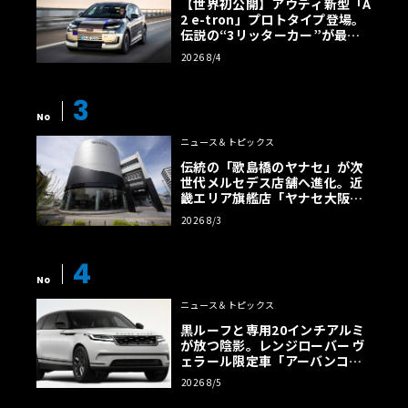
【世界初公開】アウディ新型「A
2 e-tron」プロトタイプ登場。
伝説の“3リッターカー”が最高
効率エントリーBEVとして復活
2026 8/4
【画像38枚】
3
No
ニュース＆トピックス
伝統の「歌島橋のヤナセ」が次
世代メルセデス店舗へ進化。近
畿エリア旗艦店「ヤナセ大阪支
店」がリニューアル
2026 8/3
4
No
ニュース＆トピックス
黒ルーフと専用20インチアルミ
が放つ陰影。レンジローバー ヴ
ェラール限定車「アーバンコン
トラスト・エディション」登場
2026 8/5