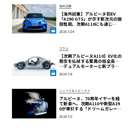
海外試乗
【海外試乗】アルピーヌ初EV
「A290 GTS」が示す新次元の旋
回性能。次期A110にも通じ
る“軽さ”の正体とは？《LE VOL
2026 7/24
ANT LAB》
コラム
【次期アルピーヌA110】EV化の
懸念を払拭する驚異の低全高─
─デュアルモーターと新プラッ
トフォーム「APP」の革新レイ
2026 7/9
アウトを紐解く《LE VOLANT L
AB》
ニュース＆トピックス
アルピーヌ、70周年イヤーを経
て新章へ。次期A110や新型A29
0が牽引する「ドリームガレー
ジ」戦略
2026 7/3