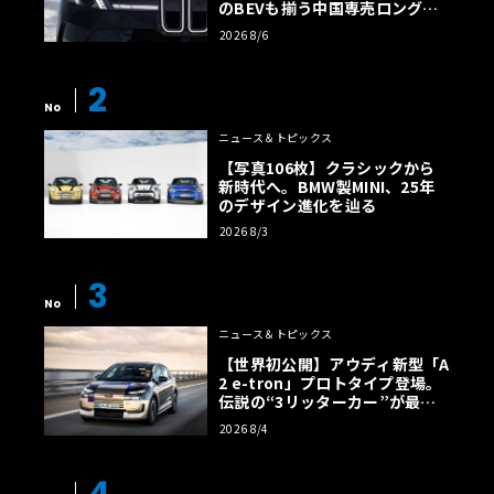
のBEVも揃う中国専売ロング仕
様の全貌
2026 8/6
2
No
ニュース＆トピックス
【写真106枚】クラシックから
新時代へ。BMW製MINI、25年
のデザイン進化を辿る
2026 8/3
3
No
ニュース＆トピックス
【世界初公開】アウディ新型「A
2 e-tron」プロトタイプ登場。
伝説の“3リッターカー”が最高
効率エントリーBEVとして復活
2026 8/4
【画像38枚】
4