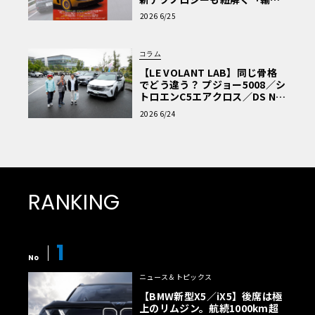
車Q&A」
2026 6/25
コラム
【LE VOLANT LAB】同じ骨格
でどう違う？ プジョー5008／シ
トロエンC5エアクロス／DS Nº4
読者一気乗りレポート
2026 6/24
RANKING
1
No
ニュース＆トピックス
【BMW新型X5／iX5】後席は極
上のリムジン。航続1000km超