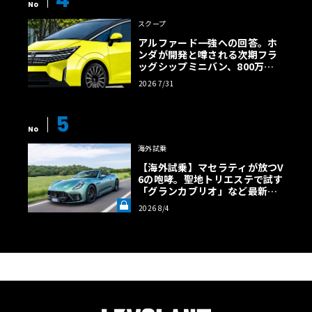
No
スクープ
アルファード一強への回答。ホ
ンダが開発と噂される次期フラ
ッグシップミニバン、800万円
超の勝算【予想CG】
2026 7/31
5
No
海外試乗
【海外試乗】マセラティが放つV
6の咆哮。聖地トリエステで試す
「グランカブリオ」など最新ト
ロフェオ3台の官能評価《LE VO
2026 8/4
LANT LAB》