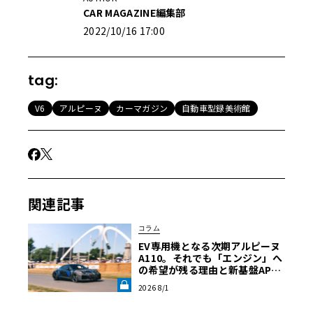
CAR MAGAZINE編集部
2022/10/16 17:00
tag:
V6
アルピーヌ
カーマガジン
自動車型録美術館
関連記事
コラム
EV専用機となる次期アルピーヌ
A110。それでも「エンジン」へ
の希望が残る理由と新基盤APP
の真実【グッドウッドFoS 202
2026 8/1
6】《LE VOLANT LAB》