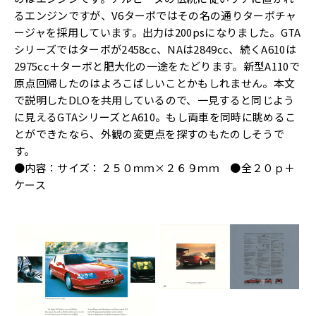
るエンジンですが、V6ターボではその名の通りターボチャ
ージャを採用しています。出力は200psになりました。GTA
シリーズではターボが2458cc、NAは2849cc、続くA610は
2975cc＋ターボと肥大化の一途をたどります。新型A110で
原点回帰したのはよろこばしいことかもしれません。本文
で説明したDLOを共用しているので、一見すると同じよう
に見えるGTAシリーズとA610。もし両車を同時に眺めるこ
とができたなら、外観の変更点を探すのもたのしそうで
す。
●内容：サイズ：２５０ｍｍ×２６９ｍｍ ●全２０ｐ＋
ケース