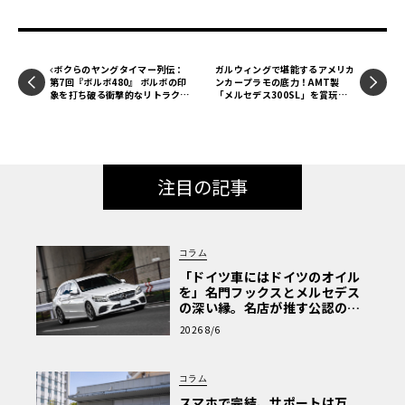
ボクらのヤングタイマー列伝：
ガルウィングで堪能するアメリカ
第7回『ボルボ480』 ボルボの印
ンカープラモの底力！AMT製
象を打ち破る衝撃的なリトラクタ
「メルセデス300SL」を賞玩し
ブルライトと低いノーズ
てみる【モデルカーズ】
注目の記事
コラム
「ドイツ車にはドイツのオイル
を」名門フックスとメルセデス
の深い縁。名店が推す公認の安
心と、Cクラスで味わうシルキー
2026 8/6
な走り〈PR〉
コラム
スマホで完結、サポートは万