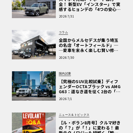
全！ 新型EV「インスター」で実
感するヒョンデの「4つの安心」
【第1回・ヒョンデ6つの疑問：
2026 7/31
Why? Hyundai?】〈PR〉
コラム
全国からメルセデスが集う埼玉
の名店「オートフィールド」─
─愛車を末永く楽しむ賢い修理
術と、プロがフックス製オイル
2026 7/30
を選ぶ理由〈PR〉
国内試乗
【究極のSUV比較試乗】ディフ
ェンダーOCTAブラック vs AMG
G63：道なき道を征く2台の「対
極的アプローチ」
2026 7/1
ニュース＆トピックス
【ル・ボラン8月号】クルマ好き
の「？」が「！」に変わる！ 最
新テクノロジーも紐解く「輸入