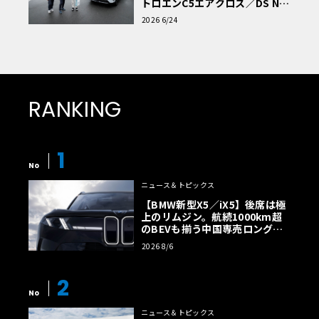
トロエンC5エアクロス／DS Nº4
読者一気乗りレポート
2026 6/24
RANKING
1
No
ニュース＆トピックス
【BMW新型X5／iX5】後席は極
上のリムジン。航続1000km超
のBEVも揃う中国専売ロング仕
様の全貌
2026 8/6
2
No
ニュース＆トピックス