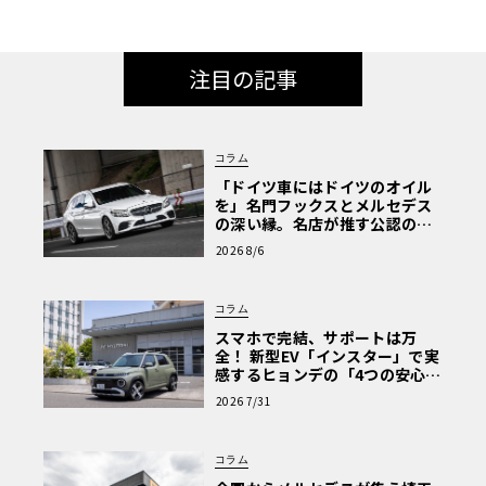
注目の記事
コラム
「ドイツ車にはドイツのオイル
を」名門フックスとメルセデス
の深い縁。名店が推す公認の安
心と、Cクラスで味わうシルキー
2026 8/6
な走り〈PR〉
コラム
スマホで完結、サポートは万
全！ 新型EV「インスター」で実
感するヒョンデの「4つの安心」
【第1回・ヒョンデ6つの疑問：
2026 7/31
Why? Hyundai?】〈PR〉
コラム