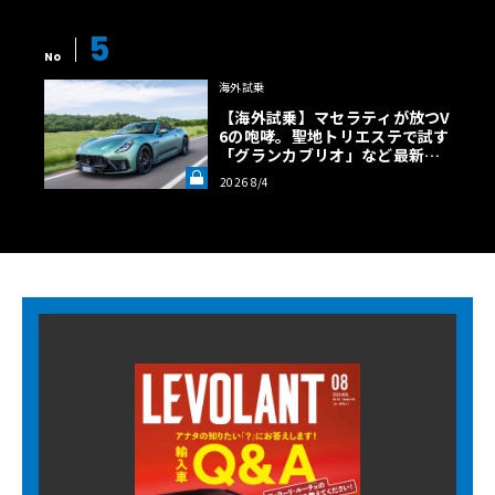
5
No
海外試乗
【海外試乗】マセラティが放つV
6の咆哮。聖地トリエステで試す
「グランカブリオ」など最新ト
ロフェオ3台の官能評価《LE VO
2026 8/4
LANT LAB》