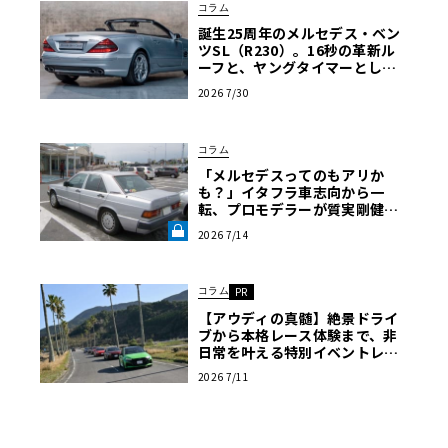
コラム
誕生25周年のメルセデス・ベン
ツSL（R230）。16秒の革新ル
ーフと、ヤングタイマーとして
の再評価を決定づける公式保証
2026 7/30
の全貌
コラム
「メルセデスってのもアリか
も？」イタフラ車志向から一
転、プロモデラーが質実剛健な
ドイツ製セダンを選ぶまで【メ
2026 7/14
ルセデス190E日記】第8回《LE
VOLANT LAB》
コラム
PR
【アウディの真髄】絶景ドライ
ブから本格レース体験まで、非
日常を叶える特別イベントレポ
ート〈PR〉
2026 7/11