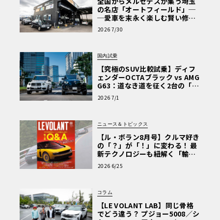
全国からメルセデスが集う埼玉
の名店「オートフィールド」─
─愛車を末永く楽しむ賢い修理
術と、プロがフックス製オイル
2026 7/30
を選ぶ理由〈PR〉
国内試乗
【究極のSUV比較試乗】ディフ
ェンダーOCTAブラック vs AMG
G63：道なき道を征く2台の「対
極的アプローチ」
2026 7/1
ニュース＆トピックス
【ル・ボラン8月号】クルマ好き
の「？」が「！」に変わる！ 最
新テクノロジーも紐解く「輸入
車Q&A」
2026 6/25
コラム
【LE VOLANT LAB】同じ骨格
でどう違う？ プジョー5008／シ