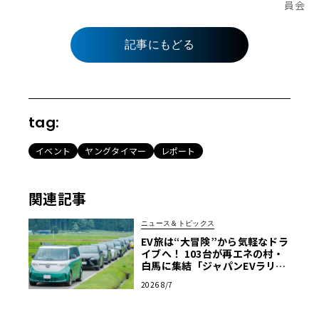
員会
記事にもどる
tag:
イベント
ヤングタイマー
レポート
関連記事
ニュース＆トピックス
EV旅は“大冒険”から気軽なドラ
イブへ！ 103台が再エネの村・
白馬に集結「ジャパンEVラリー
2026」体験記
2026 8/7