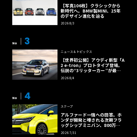
【写真106枚】クラシックから
新時代へ。BMW製MINI、25年
のデザイン進化を辿る
2026 8/3
3
No
ニュース＆トピックス
【世界初公開】アウディ新型「A
2 e-tron」プロトタイプ登場。
伝説の“3リッターカー”が最高
効率エントリーBEVとして復活
2026 8/4
【画像38枚】
4
No
スクープ
アルファード一強への回答。ホ
ンダが開発と噂される次期フラ
ッグシップミニバン、800万円
超の勝算【予想CG】
2026 7/31