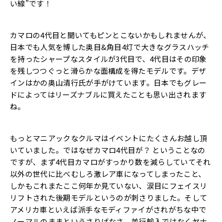
い線”です！
カマロの4代目と聞いてもピンとこないかもしれませんが、
日本でも人気を博した奥目&角目4灯で大きなグラスハッチ
を持ったシャープなスタイルが3代目で、4代目はその印象
を残しつつぐっと滑らかな面構成を得たモデルです。デザ
インはかの奥山清行氏が手がけています。日本でもグレー
ドによってはリーズナブルに買えたことも思い出されます
ね。
もっとマニアックなクルマはイベントにたくさんお越し頂
いていました。ではなぜカマロ4代目が？ ということなの
ですが、まず4代目カマロがすっかり数を減らしていてそれ
以外の世代に比べむしろ激レア車になってしまったこと、
しかもこれまたここ何年か見ていない、涙目にフェイスリ
リフトされた後期モデルというのが刺さりました。そして
アメリカ車といえば派手なモディファイがされがちな中で
ノーマルのままというさりげなさ、並行輸入ではなくヤナ