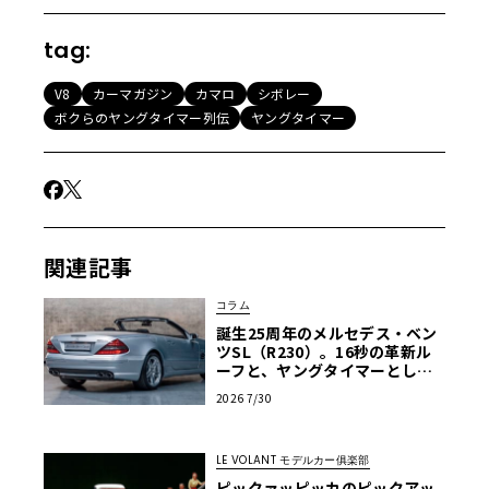
tag:
V8
カーマガジン
カマロ
シボレー
ボクらのヤングタイマー列伝
ヤングタイマー
関連記事
コラム
誕生25周年のメルセデス・ベン
ツSL（R230）。16秒の革新ル
ーフと、ヤングタイマーとして
の再評価を決定づける公式保証
2026 7/30
の全貌
LE VOLANT モデルカー俱楽部
ピックァッピッカのピックアッ