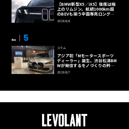
【BMW新型X5／iX5】後席は極
上のリムジン。航続1000km超
のBEVも揃う中国専売ロング仕
様の全貌
2026 8/6
5
No
コラム
アジア初「Mモータースポーツ
ディーラー」誕生。渋谷松濤BM
Wが発信するモノづくりの矜持
【木下隆之コラム】
2026 8/7