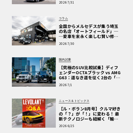
【第1回・ヒョンデ6つの疑問：
2026 7/31
Why? Hyundai?】〈PR〉
コラム
全国からメルセデスが集う埼玉
の名店「オートフィールド」─
─愛車を末永く楽しむ賢い修理
術と、プロがフックス製オイル
2026 7/30
を選ぶ理由〈PR〉
国内試乗
【究極のSUV比較試乗】ディフ
ェンダーOCTAブラック vs AMG
G63：道なき道を征く2台の「対
極的アプローチ」
2026 7/1
ニュース＆トピックス
【ル・ボラン8月号】クルマ好き
の「？」が「！」に変わる！ 最
新テクノロジーも紐解く「輸入
車Q&A」
2026 6/25