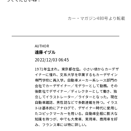
カー・マガジン480号より転載
AUTHOR
遠藤イヅル
2022/12/03 06:45
1971年生まれ。東京都在住。小さい頃からカーデザ
イナーに憧れ、文系大学を卒業するもカーデザイン
専門学校に再入学。自動車メーカー系レース部門の
会社でカーデザイナー／モデラーとして勤務。その
後数社でデザイナー／ディレクターとして働き、独
立してイラストレーター／ライターとなった。現在
自動車雑誌、男性誌などで多数連載を持つ。イラス
トは基本的にアナログで、デザイナー時代に愛用し
たコピックマーカーを用いる。自動車全般に膨大な
知識を持つが、中でも大衆車、実用車、商用車を好
み、フランス車には特に詳しい。