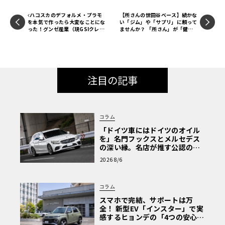
ハコスカのデフォルメ・プラモ
【所さんの世田谷ベース】続かな
を本気で作ったら大変なことにな
い「ジム」や「サプリ」に頼って
った！グンゼ産業（現GSIクレオ
ませんか？ 「所さん」が「健
ス）「ターボット」の世界【モデ
全」で「若々しい」秘訣とは？
ルカーズ】
【新解釈トコロ辞典】
注目の記事
コラム
「ドイツ車にはドイツのオイル
を」名門フックスとメルセデス
の深い縁。名店が推す公認の安
心と、Cクラスで味わうシルキー
2026 8/6
な走り〈PR〉
コラム
スマホで完結、サポートは万
全！ 新型EV「インスター」で実
感するヒョンデの「4つの安心」