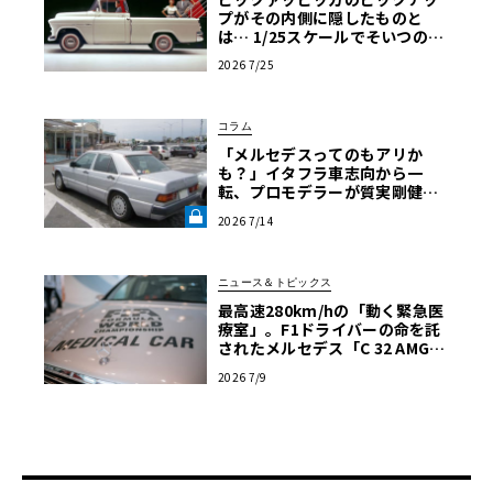
プがその内側に隠したものと
は… 1/25スケールでそいつの正
体を確かめる【アメリカンカー
2026 7/25
プラモ・クロニクル】第64回
コラム
「メルセデスってのもアリか
も？」イタフラ車志向から一
転、プロモデラーが質実剛健な
ドイツ製セダンを選ぶまで【メ
2026 7/14
ルセデス190E日記】第8回《LE
VOLANT LAB》
ニュース＆トピックス
最高速280km/hの「動く緊急医
療室」。F1ドライバーの命を託
されたメルセデス「C 32 AMG」
の真実
2026 7/9