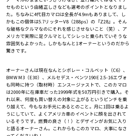
セものという由緒正しさなども選考のポイントとなりまし
た。ちなみに4代目カマロは全長が4.9mもありまして、し
かもこの個体は5.7リッターV8（288ps）の『Z28』。そん
な破格なクルマなのにそれを感じさせないこと（笑）、ア
メリカで実際に足クルマとしてシレっと乗られていそうな
雰囲気もよかった。しかもなんと1オーナーというのだから
驚きです。
オーナーさんは現在なんとシボレー・コルベット（C6）、
BMW M3（E30）、メルセデス・ベンツ190E 2.5-16エヴォ
も同時に持つ（取材時）エンスージァストで、このカマロ
は2000年に在庫車だった1999年式を50万円引きで購入。そ
れ以来、何度も買い替えの対象に上がるというピンチを乗
り越えて、今もなお手元にあるとのこと。月に1回は乗るよ
うにしていて、よくアメリカ車のイベントに顔を出されて
いるそうです。燃費の良さ（！）とデザインがお気に入り
と語るオーナーさん。これからもこのカマロ、大事になさ
ってくださいね！