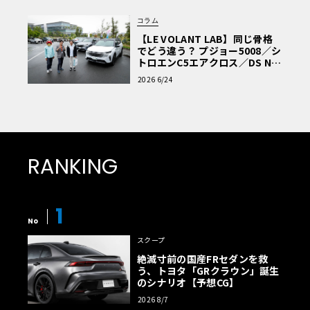
コラム
【LE VOLANT LAB】同じ骨格
でどう違う？ プジョー5008／シ
トロエンC5エアクロス／DS Nº4
読者一気乗りレポート
2026 6/24
RANKING
1
No
スクープ
絶滅寸前の国産FRセダンを救
う、トヨタ「GRクラウン」誕生
のシナリオ【予想CG】
2026 8/7