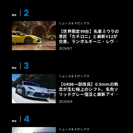
2
No
ニュース＆トピックス
【世界限定99台】名車ミウラの
意匠「カネロニ」と最新V12が
交差。ランボルギーニ・レヴエ
ルトに60周年記念車が登場
2026 8/7
3
No
ニュース＆トピックス
【GR86一部改良】0.5mmの執
念が生む極上のシフト。名色ソ
リッドグレー復活と最新アイサ
イトでFRの極みへ
2026 8/6
4
No
ニュース＆トピックス