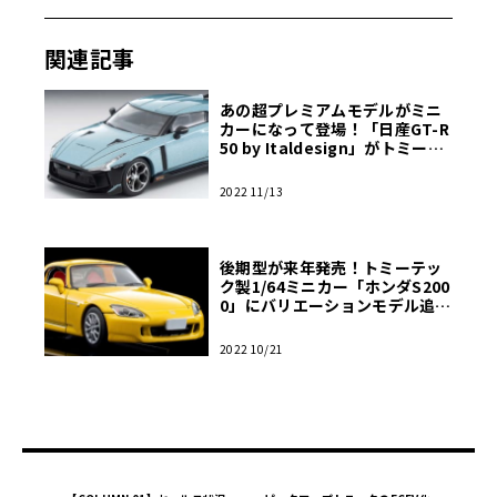
関連記事
あの超プレミアムモデルがミニ
カーになって登場！「日産GT-R
50 by Italdesign」がトミーテ
ックから1/64スケールで！【モ
デルカーズ】
2022 11/13
後期型が来年発売！トミーテッ
ク製1/64ミニカー「ホンダS200
0」にバリエーションモデル追加
【モデルカーズ】
2022 10/21
気になるボディカラーは人気の高い白とグレーメタリック
の2色を用意。内装色は、Version.Ⅵではボディカラーに合
わせて変化していたが（黄色ボディではダークグレー／
赤、青ボディではダークグレー／青）、Version.Ⅴではい