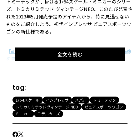
トミーテックが手掛ける1/64スケール・ミニカーのシリー
ズ、トミカリミテッド ヴィンテージNEO。このたび発表さ
れた2023年5月発売予定のアイテムから、特に見逃せない
ものをご紹介しよう。初代インプレッサ ピュアスポーツワ
ゴンの新仕様である。
【画像15枚】発売が待ち遠しいインプレッサの詳細な画像
全文を読む
を見る！
同シリーズで初となる初代インプレッサのワゴンは先月（2
022年11月）リリースされたばかりだが、そのバリエーシ
tag:
ョンモデルが早くも追加されるかたちだ。第一弾として先
1/64スケール
インプレッサ
スバル
トミーテック
月発売されたのはWRX STi Version.Ⅵ（99年式）だった
トミカリミテッドヴィンテージ NEO
ピュアスポーツワゴン
が、来年5月に加わるのは「スバル インプレッサ ピュアス
ミニカー
モデルカーズ
ポーツワゴンWRX STi Version.Ｖ 98年式」。Version.Ⅴで
はホイールが6本スポークではなく5本スポークとなり、フ
ロントスポイラーも形状が異なるのだが、いずれもパーツ
の作り分けでその差異をしっかりと再現している。