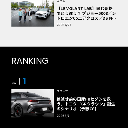
コラム
【LE VOLANT LAB】同じ骨格
でどう違う？ プジョー5008／シ
トロエンC5エアクロス／DS Nº4
読者一気乗りレポート
2026 6/24
RANKING
1
No
スクープ
絶滅寸前の国産FRセダンを救
う、トヨタ「GRクラウン」誕生
のシナリオ【予想CG】
2026 8/7