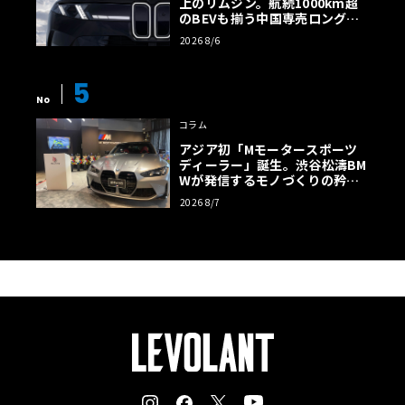
上のリムジン。航続1000km超
のBEVも揃う中国専売ロング仕
様の全貌
2026 8/6
5
No
コラム
アジア初「Mモータースポーツ
ディーラー」誕生。渋谷松濤BM
Wが発信するモノづくりの矜持
【木下隆之コラム】
2026 8/7