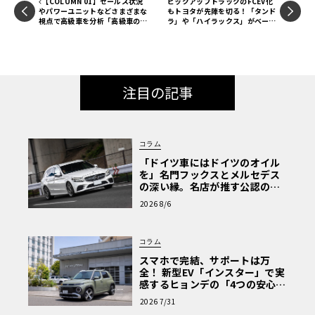
【COLUMN 01】セールス状況
ピックアップトラックのFCEV化
ずれのボディカラーでもダークグレー／赤となる。これも
やパワーユニットなどさまざまな
もトヨタが先陣を切る！「タンド
視点で高級車を分析「高級車のい
ラ」や「ハイラックス」がベース
もちろん実車の設定の通りだ。ルーフレールは別パーツ
まとこれから」
の燃料電池車が続々登場
（ユーザー取り付け部品）で付属、価格はいずれも3,190円
（税込）で2023年5月発売予定。
注目の記事
コラム
「ドイツ車にはドイツのオイル
を」名門フックスとメルセデス
の深い縁。名店が推す公認の安
心と、Cクラスで味わうシルキー
2026 8/6
な走り〈PR〉
コラム
スマホで完結、サポートは万
公式サイト
全！ 新型EV「インスター」で実
感するヒョンデの「4つの安心」
【第1回・ヒョンデ6つの疑問：
2026 7/31
Why? Hyundai?】〈PR〉