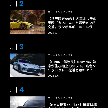
2
No
ニュース＆トピックス
【世界限定99台】名車ミウラの
意匠「カネロニ」と最新V12が
交差。ランボルギーニ・レヴエ
ルトに60周年記念車が登場
2026 8/7
3
No
ニュース＆トピックス
【GR86一部改良】0.5mmの執
念が生む極上のシフト。名色ソ
リッドグレー復活と最新アイサ
イトでFRの極みへ
2026 8/6
4
No
ニュース＆トピックス
【BMW新型X5／iX5】後席は極