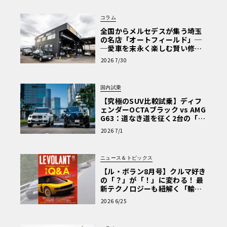
コラム
全国からメルセデスが集う埼玉
の名店「オートフィールド」─
─愛車を末永く楽しむ賢い修理
術と、プロがフックス製オイル
2026 7/30
を選ぶ理由〈PR〉
国内試乗
【究極のSUV比較試乗】ディフ
ェンダーOCTAブラック vs AMG
G63：道なき道を征く2台の「対
極的アプローチ」
2026 7/1
ニュース＆トピックス
【ル・ボラン8月号】クルマ好き
の「？」が「！」に変わる！ 最
新テクノロジーも紐解く「輸入
車Q&A」
2026 6/25