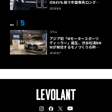
のBEVも揃う中国専売ロング仕
様の全貌
2026 8/6
5
No
コラム
アジア初「Mモータースポーツ
ディーラー」誕生。渋谷松濤BM
Wが発信するモノづくりの矜持
【木下隆之コラム】
2026 8/7