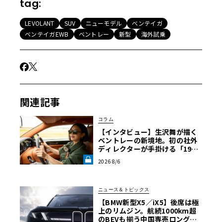
tag:
LEVOLANT
SUV
ニューモデル
ベンテイガ
ベンテイガEWB
ベントレー
新型
海外試乗
関連記事
コラム
【インタビュー】生沢舞が描く
ベントレーの新境地。初の社外
ディレクターが手掛ける「1919
コレクション」の舞台裏【グッ
2026 8/6
ドウッドFoS 2026】《LE VOLA
NT LAB》
ニュース＆トピックス
【BMW新型X5／iX5】後席は極
上のリムジン。航続1000km超
のBEVも揃う中国専売ロング仕