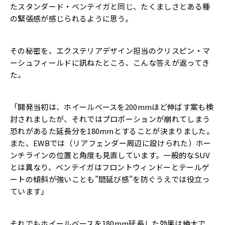
たスタンダード・ベンテイガと同じ、たくましさとある種
の緊張感が感じられるように思う。
その秘密を、エクステリアデザイン担当のクリスピン・マ
ーシュフィールドに訊ねたところ、こんな答えが返ってき
た。
「開発当初は、ホイールベースを200mmほど伸ばす案も検
討されましたが、それではプロポーションが崩れてしまう
恐れがあるた延長分を180mmとすることが決まりました。
また、EWBでは（リアフェンダー周辺に設けられた）ホー
ンチラインの位置と角度も見直しています。一般的なSUV
とは異なり、ベンテイガはフロントウィンドーとテールゲ
ートの傾斜が強いことも”間延び感”を防ぐうえでは役立っ
ています」
それでもホイールベースを180mm延長した効果は絶大で、