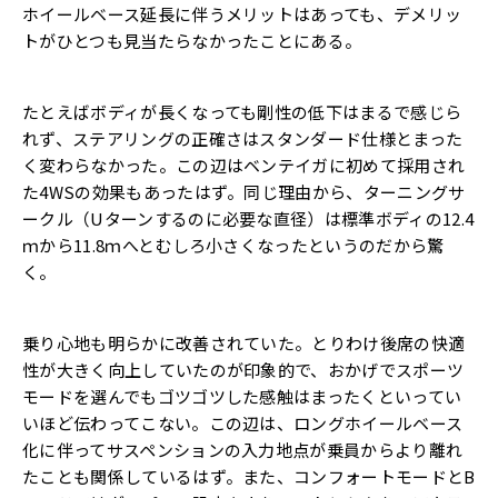
ホイールベース延長に伴うメリットはあっても、デメリッ
トがひとつも見当たらなかったことにある。
たとえばボディが長くなっても剛性の低下はまるで感じら
れず、ステアリングの正確さはスタンダード仕様とまった
く変わらなかった。この辺はベンテイガに初めて採用され
た4WSの効果もあったはず。同じ理由から、ターニングサ
ークル（Uターンするのに必要な直径）は標準ボディの12.4
ｍから11.8ｍへとむしろ小さくなったというのだから驚
く。
乗り心地も明らかに改善されていた。とりわけ後席の快適
性が大きく向上していたのが印象的で、おかげでスポーツ
モードを選んでもゴツゴツした感触はまったくといってい
いほど伝わってこない。この辺は、ロングホイールベース
化に伴ってサスペンションの入力地点が乗員からより離れ
たことも関係しているはず。また、コンフォートモードとB