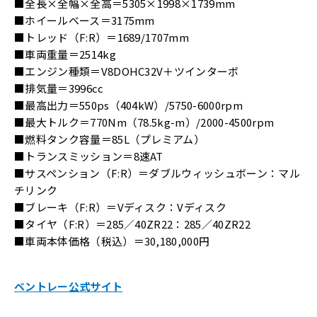
■全長×全幅×全高＝5305×1998×1739mm
■ホイールベース＝3175mm
■トレッド（F:R）＝1689/1707mm
■車両重量＝2514kg
■エンジン種類＝V8DOHC32V＋ツインターボ
■排気量＝3996cc
■最高出力＝550ps（404kW）/5750-6000rpm
■最大トルク＝770Nm（78.5kg-m）/2000-4500rpm
■燃料タンク容量＝85L（プレミアム）
■トランスミッション＝8速AT
■サスペンション（F:R）＝ダブルウィッシュボーン：マル
チリンク
■ブレーキ（F:R）＝Vディスク：Vディスク
■タイヤ（F:R）＝285／40ZR22：285／40ZR22
■車両本体価格（税込）＝30,180,000円
ベントレー公式サイト