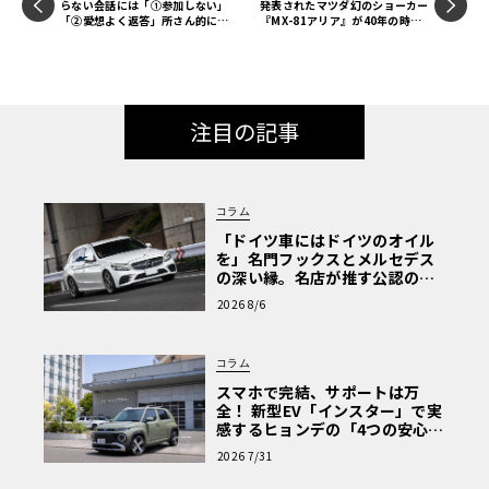
らない会話には「①参加しない」
発表されたマツダ幻のショーカー
「②愛想よく返答」所さん的には
『MX-81アリア』が40年の時を
どちらが正解!?【新解釈トコロ辞
経て蘇る。同車が辿った数奇な物
典】
語とは――？
注目の記事
コラム
「ドイツ車にはドイツのオイル
を」名門フックスとメルセデス
の深い縁。名店が推す公認の安
心と、Cクラスで味わうシルキー
2026 8/6
な走り〈PR〉
コラム
スマホで完結、サポートは万
全！ 新型EV「インスター」で実
感するヒョンデの「4つの安心」
【第1回・ヒョンデ6つの疑問：
2026 7/31
Why? Hyundai?】〈PR〉