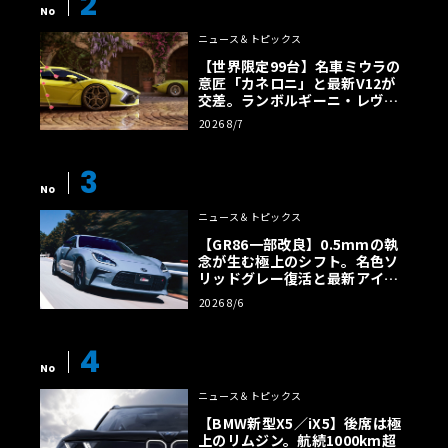
2
No
ニュース＆トピックス
【世界限定99台】名車ミウラの
意匠「カネロニ」と最新V12が
交差。ランボルギーニ・レヴエ
ルトに60周年記念車が登場
2026 8/7
3
No
ニュース＆トピックス
【GR86一部改良】0.5mmの執
念が生む極上のシフト。名色ソ
リッドグレー復活と最新アイサ
イトでFRの極みへ
2026 8/6
4
No
ニュース＆トピックス
【BMW新型X5／iX5】後席は極
上のリムジン。航続1000km超