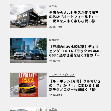
コラム
全国からメルセデスが集う埼玉
の名店「オートフィールド」─
─愛車を末永く楽しむ賢い修理
術と、プロがフックス製オイル
2026 7/30
を選ぶ理由〈PR〉
国内試乗
【究極のSUV比較試乗】ディフ
ェンダーOCTAブラック vs AMG
G63：道なき道を征く2台の「対
極的アプローチ」
2026 7/1
ニュース＆トピックス
【ル・ボラン8月号】クルマ好き
の「？」が「！」に変わる！ 最
新テクノロジーも紐解く「輸入
車Q&A」
2026 6/25
コラム