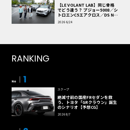
【LE VOLANT LAB】同じ骨格
でどう違う？ プジョー5008／シ
トロエンC5エアクロス／DS Nº4
読者一気乗りレポート
2026 6/24
RANKING
1
No
スクープ
絶滅寸前の国産FRセダンを救
う、トヨタ「GRクラウン」誕生
のシナリオ【予想CG】
2026 8/7