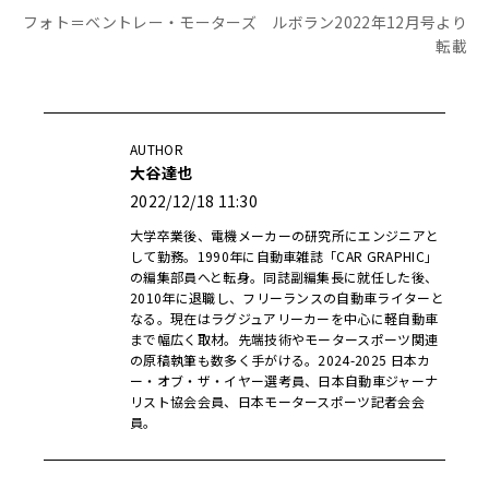
フォト＝ベントレー・モーターズ ルボラン2022年12月号より
転載
AUTHOR
大谷達也
2022/12/18 11:30
大学卒業後、電機メーカーの研究所にエンジニアと
して勤務。1990年に自動車雑誌「CAR GRAPHIC」
の編集部員へと転身。同誌副編集長に就任した後、
2010年に退職し、フリーランスの自動車ライターと
なる。現在はラグジュアリーカーを中心に軽自動車
まで幅広く取材。先端技術やモータースポーツ関連
の原稿執筆も数多く手がける。2024-2025 日本カ
ー・オブ・ザ・イヤー選考員、日本自動車ジャーナ
リスト協会会員、日本モータースポーツ記者会会
員。