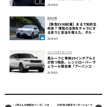
様の全貌
2026 8/6
国内試乗
【新型EX90試乗】まるで知的生
命体？ 慣性の法則をチャラにす
る走りと安全を備えた、ボルボ
新旗艦EVの結論《LE VOLANT L
2026 8/5
AB》
ニュース＆トピックス
黒ルーフと専用20インチアルミ
が放つ陰影。レンジローバー ヴ
ェラール限定車「アーバンコン
トラスト・エディション」登場
2026 8/5
【所さんの世田谷ベース】 つま
1981年の東京モーターショーで