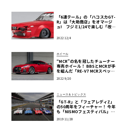
「6連テール」の「ハコスカGT-
R」は「大助商店」をオマージ
ュ! フジミ1/24で楽しむ「改造
プラモ」の世界【モデルカー
ズ・チューニング】
2022 12/4
ホイール
“MCR”の名を冠したチューナー
専売ホイール！ BBSとMCRが手
を組んだ「RE-V7 MCRスペッ
ク」はチューンドR35GT-Rのた
2022 9/20
めに造られた専用モデル
ニュース＆トピックス
「GT-R」と「フェアレディZ」
の50周年をフィーチャー！ 今年
も「NISMOフェスティバル」が
12月8日に開催
2019 11/28