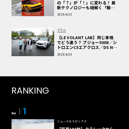
の「？」が「！」に変わる！ 最
新テクノロジーも紐解く「輸入
車Q&A」
2026 6/25
コラム
【LE VOLANT LAB】同じ骨格
でどう違う？ プジョー5008／シ
トロエンC5エアクロス／DS Nº4
読者一気乗りレポート
2026 6/24
RANKING
1
No
ニュース＆トピックス