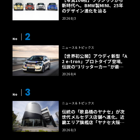
【写真106枚】クラシックから
新時代へ。BMW製MINI、25年
のデザイン進化を辿る
2026 8/3
2
No
ニュース＆トピックス
【世界初公開】アウディ新型「A
2 e-tron」プロトタイプ登場。
伝説の“3リッターカー”が最高
効率エントリーBEVとして復活
2026 8/4
【画像38枚】
3
No
ニュース＆トピックス
伝統の「歌島橋のヤナセ」が次
世代メルセデス店舗へ進化。近
畿エリア旗艦店「ヤナセ大阪支
店」がリニューアル
2026 8/3