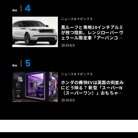
4
No
ニュース＆トピックス
黒ルーフと専用20インチアルミ
が放つ陰影。レンジローバー ヴ
ェラール限定車「アーバンコン
トラスト・エディション」登場
2026 8/5
5
No
ニュース＆トピックス
ホンダの痛快EVは英国の街並み
にどう映る？ 新型「スーパーN
（スーパーワン）」おもちゃ箱
ツアーの全貌
2026 8/5