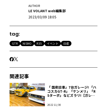
AUTHOR
LE VOLANT web編集部
2023/03/09 18:05
tag:
GTR
NISMO
R35
イベント
日産
関連記事
「 国産旧車」7台ガレージ! 「ハ
コスカGT-R」「ケンメリ」「R
Sターボ」などズラリ!【ガレー
ジライフ】
2022 11/30