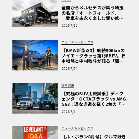
全国からメルセデスが集う埼玉
の名店「オートフィールド」─
─愛車を末永く楽しむ賢い修理
術と、プロがフックス製オイル
2026 7/30
を選ぶ理由〈PR〉
ニュース＆トピックス
【BMW新型iX3】航続906kmの
ノイエ・クラッセ第1弾BEV。日
本戦略と中村敬斗が語る「駆け
ぬける歓び」
2026 7/24
国内試乗
【究極のSUV比較試乗】ディフ
ェンダーOCTAブラック vs AMG
G63：道なき道を征く2台の「対
極的アプローチ」
2026 7/1
ニュース＆トピックス
【ル・ボラン8月号】クルマ好き