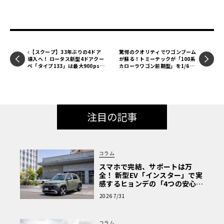
【スクープ】33年ぶりの4ドア
驚愕のクオリティでワゴンブーム
導入へ！ ロータス新型4ドアクー
が蘇る！トミーテックが「100系
ペ「タイプ133」は最大900psオ
カローラワゴン前期型」を1/64
ーバーか!?
ミニカー化！【モデルカーズ】
注目の記事
コラム
スマホで完結、サポートは万
全！ 新型EV「インスター」で実
感するヒョンデの「4つの安心」
【第1回・ヒョンデ6つの疑問：
2026 7/31
Why? Hyundai?】〈PR〉
コラム