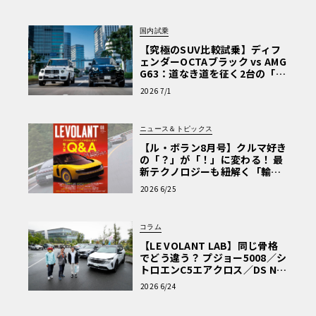
国内試乗
【究極のSUV比較試乗】ディフ
ェンダーOCTAブラック vs AMG
G63：道なき道を征く2台の「対
極的アプローチ」
2026 7/1
ニュース＆トピックス
【ル・ボラン8月号】クルマ好き
の「？」が「！」に変わる！ 最
新テクノロジーも紐解く「輸入
車Q&A」
2026 6/25
コラム
【LE VOLANT LAB】同じ骨格
でどう違う？ プジョー5008／シ
トロエンC5エアクロス／DS Nº4
読者一気乗りレポート
2026 6/24