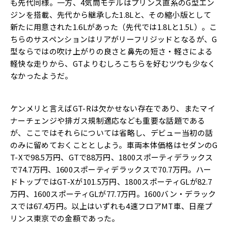
も先代同様。一方、4気筒モデルはプリンス直系のG型エン
ジンを搭載、先代から継承した1.8Lと、その縮小版として
新たに用意された1.6Lがあった（先代では1.8Lと1.5L）。こ
ちらのサスペンションはリアがリーフリジッドとなるが、G
型ならではの吹け上がりの良さと鼻先の短さ・軽さによる
軽快な走りから、GTよりむしろこちらを好むツウも少なく
なかったようだ。
ケンメリと言えばGT-Rは欠かせない存在であり、またマイ
ナーチェンジや排ガス規制適応なども重要な話題である
が、ここではそれらについては省略し、デビュー当初の話
のみに留めておくこととしよう。車両本体価格はセダンのG
T-Xで98.5万円、GTで88万円、1800スポーティデラックス
で74.7万円、1600スポーティデラックスで70.7万円。ハー
ドトップではGT-Xが101.5万円、1800スポーティGLが82.7
万円、1600スポーティGLが77.7万円。1600バン・デラック
スでは67.4万円。以上はいずれも4速フロアMT車、日産プ
リンス東京での金額であった。