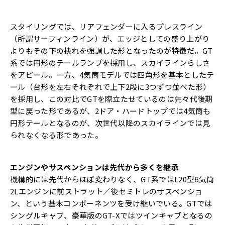
スタイリングでは、リアフェンダーに入るプレスライン
（所謂サーフィンライン）が、エッジとしての盛り上がり
よりもその下の抉れを強調した形となったのが特徴だ。GT
系では円形のテールランプを採用し、スカイラインらしさ
をアピール。一方、4気筒モデルでは四角形を基本としたテ
ール（台形を左右それぞれで上下2段に3つずつ並べた形）
を採用し、この対比でGTを際立たせているのは先々代後期
型に戻った形であるが、2ドア・ハードトップでは4気筒も
円形テールとなるのが、次世代以降のスカイラインでは見
られなくなる形であった。
エンジンやサスペンションは先代から多くを継承
機構的には先代からほぼ変わりなく、GT系ではL20型6気筒
2Lエンジンに前ストラット／後セミトレのサスペンショ
ン、という基本コンポーネンツを受け継いでいる。GTでは
シングルキャブ、豪華版のGT-Xではツインキャブとなるの