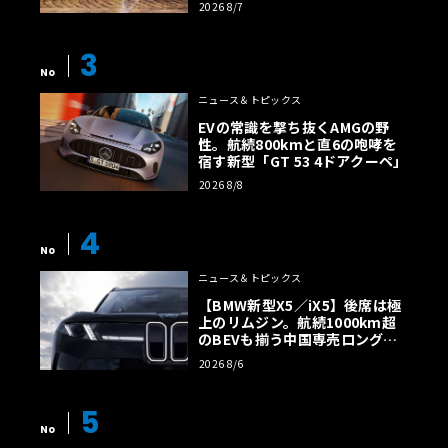
2026 8/7
3
No
ニュース＆トピックス
EVの常識を撃ち抜くAMGの野
性。航続800kmと直6の咆哮を
宿す新型「GT 53 4ドアクーペ」
2026 8/8
4
No
ニュース＆トピックス
【BMW新型X5／iX5】後席は極
上のリムジン。航続1000km超
のBEVも揃う中国専売ロング仕
様の全貌
2026 8/6
5
No