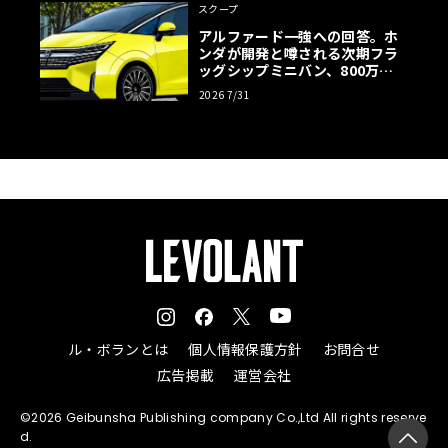
スクープ
アルファード一強への回答。ホ
ンダが開発と噂される次期フラ
ッグシップミニバン、800万円
超の勝算【予想CG】
2026 7/31
ル・ボランとは
個人情報保護方針
お問合せ
広告掲載
運営会社
©2026 Geibunsha Publishing company Co.,Ltd All rights reserve
d.