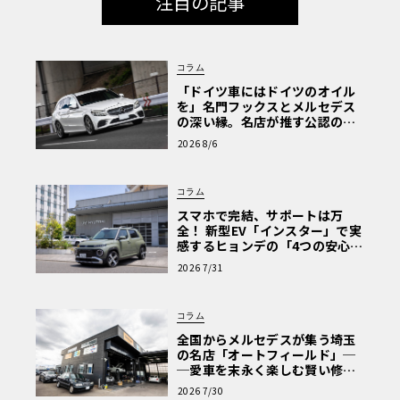
注目の記事
コラム
「ドイツ車にはドイツのオイル
を」名門フックスとメルセデス
の深い縁。名店が推す公認の安
心と、Cクラスで味わうシルキー
2026 8/6
な走り〈PR〉
コラム
スマホで完結、サポートは万
全！ 新型EV「インスター」で実
感するヒョンデの「4つの安心」
【第1回・ヒョンデ6つの疑問：
2026 7/31
Why? Hyundai?】〈PR〉
コラム
全国からメルセデスが集う埼玉
の名店「オートフィールド」─
─愛車を末永く楽しむ賢い修理
術と、プロがフックス製オイル
2026 7/30
を選ぶ理由〈PR〉