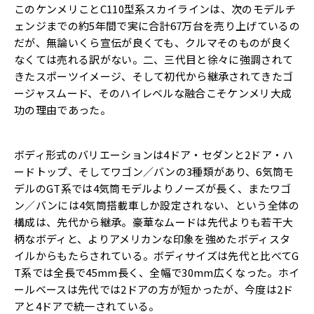
このケンメリことC110型系スカイラインは、次のモデルチ
ェンジまでの約5年間で実に合計67万台を売り上げているの
だが、無論いくら宣伝が良くても、クルマそのものが良く
なくては売れる訳がない。二、三代目と徐々に強調されて
きたスポーツイメージ、そして初代から継承されてきたゴ
ージャスムード、そのハイレベルな融合こそケンメリ大成
功の理由であった。
ボディ形式のバリエーションは4ドア・セダンと2ドア・ハ
ードトップ、そしてワゴン／バンの3種類があり、6気筒モ
デルのGT系では4気筒モデルよりノーズが長く、またワゴ
ン／バンには4気筒搭載車しか設定されない、という全体の
構成は、先代から継承。豪華なムードは先代よりも若干大
柄なボディと、よりアメリカンな印象を強めたボディスタ
イルからもたらされている。ボディサイズは先代と比べてG
T系では全長で45mm長く、全幅で30mm広くなった。ホイ
ールベースは先代では2ドアの方が短かったが、今度は2ド
アと4ドアで統一されている。