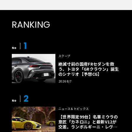
RANKING
1
No
スクープ
絶滅寸前の国産FRセダンを救
う、トヨタ「GRクラウン」誕生
のシナリオ【予想CG】
2026 8/7
2
No
ニュース＆トピックス
【世界限定99台】名車ミウラの
意匠「カネロニ」と最新V12が
交差。ランボルギーニ・レヴエ
ルトに60周年記念車が登場