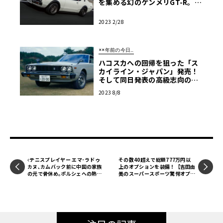
を集める幻のケンメリGT-R。19
73年式『日産スカイラインHT2
000GT-R』
2023 2/28
××年前の今日…
ハコスカへの回帰を狙った「ス
カイライン・ジャパン」発売！
そして同日発表の高級志向の小
型セダンとは!?【46年前の今
2023 8/8
日、こんなことが…】
テニスプレイヤー エマ･ラドゥ
その数40超えで総額777万円以
カヌ､カムバック前に中国の家族
上のオプションを装備！【吉田由
の元で骨休め｡ポルシェへの熱意
美のスーパースポーツ驚愕オプシ
について語る
ョン紹介】ポルシェ タイカンタ
ーボ クロスツーリズモ編