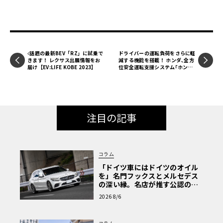
話題の最新BEV「RZ」に試乗で
ドライバーの運転負荷をさらに軽
きます！ レクサス出展情報をお
減する機能を搭載！ ホンダ､全方
届け【EV:LIFE KOBE 2023】
位安全運転支援システム｢ホンダ
センシング 360+｣発表
注目の記事
コラム
「ドイツ車にはドイツのオイル
を」名門フックスとメルセデス
の深い縁。名店が推す公認の安
心と、Cクラスで味わうシルキー
2026 8/6
な走り〈PR〉