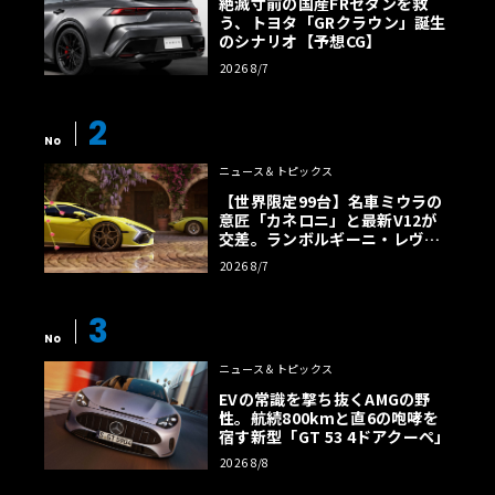
絶滅寸前の国産FRセダンを救
う、トヨタ「GRクラウン」誕生
のシナリオ【予想CG】
2026 8/7
2
No
ニュース＆トピックス
【世界限定99台】名車ミウラの
意匠「カネロニ」と最新V12が
交差。ランボルギーニ・レヴエ
ルトに60周年記念車が登場
2026 8/7
3
No
ニュース＆トピックス
EVの常識を撃ち抜くAMGの野
性。航続800kmと直6の咆哮を
宿す新型「GT 53 4ドアクーペ」
2026 8/8