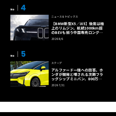
4
No
ニュース＆トピックス
【BMW新型X5／iX5】後席は極
上のリムジン。航続1000km超
のBEVも揃う中国専売ロング仕
様の全貌
2026 8/6
5
No
スクープ
アルファード一強への回答。ホ
ンダが開発と噂される次期フラ
ッグシップミニバン、800万円
超の勝算【予想CG】
2026 7/31