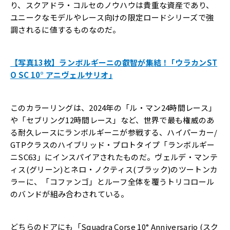
り、スクアドラ・コルセのノウハウは貴重な資産であり、
ユニークなモデルやレース向けの限定ロードシリーズで強
調されるに値するものなのだ。
【写真13枚】ランボルギーニの叡智が集結！ ｢ウラカンST
O SC 10° アニヴェルサリオ｣
このカラーリングは、2024年の「ル・マン24時間レース」
や「セブリング12時間レース」など、世界で最も権威のあ
る耐久レースにランボルギーニが参戦する、ハイパーカー/
GTPクラスのハイブリッド・プロトタイプ「ランボルギー
ニSC63」にインスパイアされたものだ。ヴェルデ・マンテ
ィス(グリーン)とネロ・ノクティス(ブラック)のツートンカ
ラーに、「コファンゴ」とルーフ全体を覆うトリコロール
のバンドが組み合わされている。
どちらのドアにも「Squadra Corse 10° Anniversario (スク