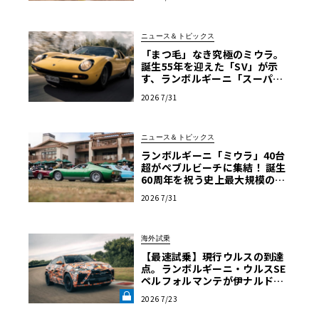
ニュース＆トピックス
「まつ毛」なき究極のミウラ。
誕生55年を迎えた「SV」が示
す、ランボルギーニ「スーパ
ー・ヴェローチェ」の哲学
2026 7/31
ニュース＆トピックス
ランボルギーニ「ミウラ」40台
超がペブルビーチに集結！ 誕生
60周年を祝う史上最大規模の祭
典へ
2026 7/31
海外試乗
【最速試乗】現行ウルスの到達
点。ランボルギーニ・ウルスSE
ペルフォルマンテが伊ナルドで
解き放った“秘めた狂気”とは
2026 7/23
《LE VOLANT LAB》