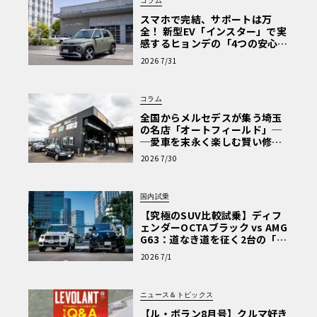
コラム
スマホで完結、サポートは万
全！ 新型EV「インスター」で実
感するヒョンデの「4つの安心」
【第1回・ヒョンデ6つの疑問：
2026 7/31
Why? Hyundai?】〈PR〉
コラム
全国からメルセデスが集う埼玉
の名店「オートフィールド」─
─愛車を末永く楽しむ賢い修理
術と、プロがフックス製オイル
2026 7/30
を選ぶ理由〈PR〉
国内試乗
【究極のSUV比較試乗】ディフ
ェンダーOCTAブラック vs AMG
G63：道なき道を征く2台の「対
極的アプローチ」
2026 7/1
ニュース＆トピックス
【ル・ボラン8月号】クルマ好き