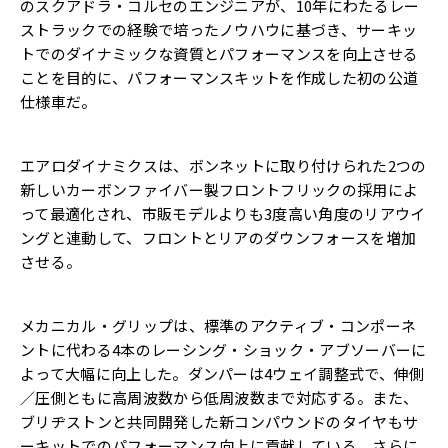
のスクアドラ・コルセのエンジニアが、10年にわたるレー
ストラックでの経験で培ったノウハウに基づき、サーキッ
トでのダイナミックな資質とパフォーマンスを向上させる
ことを目的に、パフォーマンスキットを作成した初の公道
仕様車だ。
エアロダイナミクスは、ボンネットに取り付けられた2つの
新しいカーボンファイバー製フロントフリックの採用によ
って最適化され、市販モデルよりも3度高い角度のリアウイ
ングと連動して、フロントとリアのダウンフォースを増加
させる。
メカニカル・グリップは、標準のアクティブ・コンポーネ
ントに代わる4本のレーシング・ショック・アブソーバーに
よって大幅に向上した。ダンパーは4ウェイ調整式で、伸側
／圧側ともに高周波数から低周波数まで対応する。また、
ブリヂストンと共同開発した新コンパウンドのタイヤもサ
ーキットでのパフォーマンス向上に貢献している。さらに