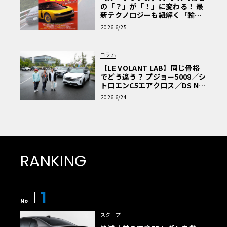
の「？」が「！」に変わる！ 最
新テクノロジーも紐解く「輸入
車Q&A」
2026 6/25
コラム
【LE VOLANT LAB】同じ骨格
でどう違う？ プジョー5008／シ
トロエンC5エアクロス／DS Nº4
読者一気乗りレポート
2026 6/24
RANKING
1
No
スクープ