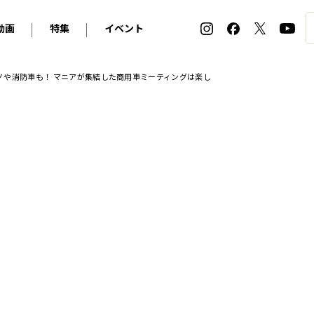
動画
特集
イベント
ィ
BMW
アルピナ
オリジナル動画
2026 サマータイヤ＆ホイール バイヤーズガイド
ル・ボラン カーズ・ミート2026横浜
ノや消防車も！ マニアが集結した商用車ミーティングは楽し
2025-2026 冬 スタッドレス＆ウインタータイヤ バイヤ
SNOW EXPERIENCE in TOGAKUSHI SKI FIE
デス・ベンツ
ポルシェ
フォルクスワーゲン
ホイールカタログ2025-2026冬
EV:LIFE FUTAKO TAMAGAWA 2026
ーヌ
シトロエン
DSオートモビル
ホイールカタログ
EV:LIFE KOBE 2025
ー
ルノー
アバルト
タイヤ特集
ル・ボラン カーズ・ミート2025横浜
ァ・ロメオ
フェラーリ
フィアット
ルギーニ
マセラティ
アストン・マーティン
レー
ケータハム
ジャガー
ローバー
ロータス
マクラーレン
モーガン
ロールス・ロイス
キャデラック
シボレー
テスラ
ヒョンデ