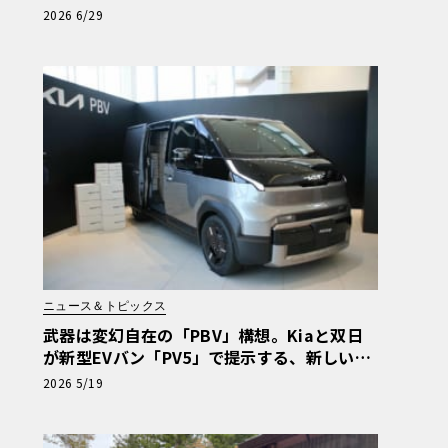
0年」がスタート
2026 6/29
ニュース＆トピックス
武器は変幻自在の「PBV」構想。Kiaと双日
が新型EVバン「PV5」で提示する、新しいク
ルマの選び方
2026 5/19