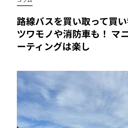
BYD
その
路線バスを買い取って買い
ツワモノや消防車も！ マ
国産車
レクサ
ホンダ
ーティングは楽し
三菱
光岡
その