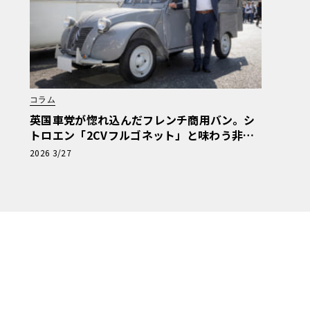
コラム
英国車党が惚れ込んだフレンチ商用バン。シ
トロエン「2CVフルゴネット」と味わう非日
常【愛車群像】
2026 3/27