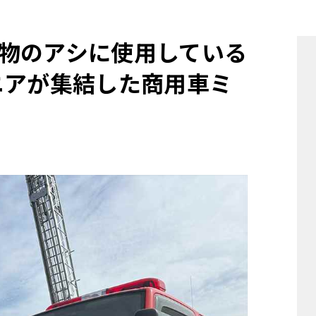
他
物のアシに使用している
ニアが集結した商用車ミ
ス
トヨタ
日産
スバル
マツダ
ダイハツ
スズキ
他