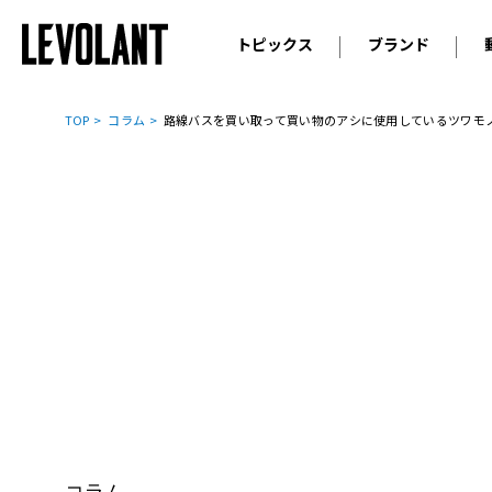
トピックス
ブランド
輸入車
アウデ
ニュース
TOP
コラム
路線バスを買い取って買い物のアシに使用しているツワモ
スクープ
メルセ
試乗
アルピ
コラム
プジョ
アルフ
ランボ
ベント
ランド
MINI
ボルボ
ジープ
コラム