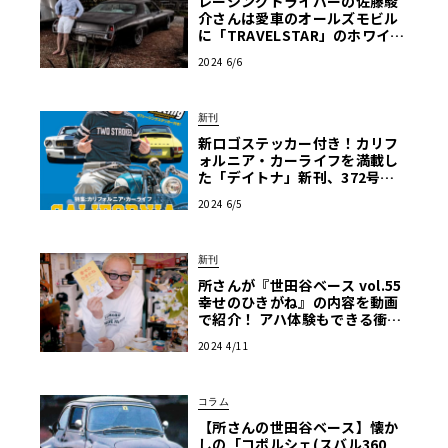
レーシングドライバーの佐藤駿
介さんは愛車のオールズモビル
に「TRAVELSTAR」のホワイト
リボンを装着！
2024 6/6
新刊
新ロゴステッカー付き！カリフ
ォルニア・カーライフを満載し
た「デイトナ」新刊、372号は6
月6日発売
2024 6/5
新刊
所さんが『世田谷ベース vol.55
幸せのひきがね』の内容を動画
で紹介！ アハ体験もできる衝撃
の中身とは？
2024 4/11
コラム
【所さんの世田谷ベース】懐か
しの「コポルシェ(スバル360