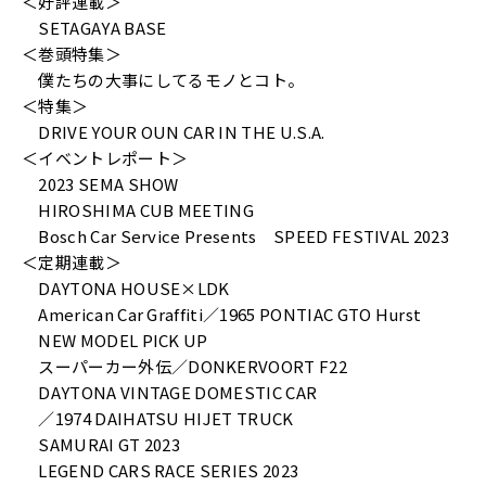
＜好評連載＞
SETAGAYA BASE
＜巻頭特集＞
僕たちの大事にしてるモノとコト。
＜特集＞
DRIVE YOUR OUN CAR IN THE U.S.A.
＜イベントレポート＞
2023 SEMA SHOW
HIROSHIMA CUB MEETING
Bosch Car Service Presents SPEED FESTIVAL 2023
＜定期連載＞
DAYTONA HOUSE×LDK
American Car Graffiti／1965 PONTIAC GTO Hurst
NEW MODEL PICK UP
スーパーカー外伝／DONKERVOORT F22
DAYTONA VINTAGE DOMESTIC CAR
／1974 DAIHATSU HIJET TRUCK
SAMURAI GT 2023
LEGEND CARS RACE SERIES 2023