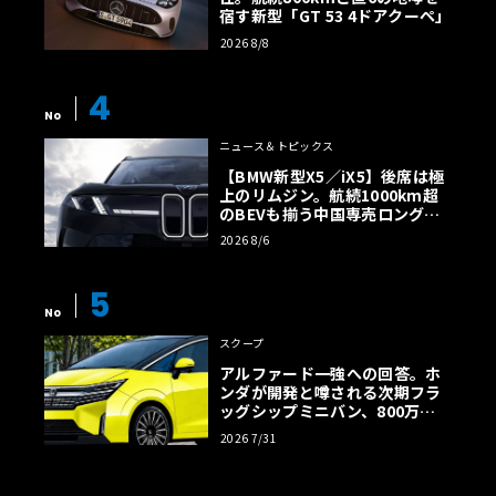
宿す新型「GT 53 4ドアクーペ」
2026 8/8
4
No
ニュース＆トピックス
【BMW新型X5／iX5】後席は極
上のリムジン。航続1000km超
のBEVも揃う中国専売ロング仕
様の全貌
2026 8/6
5
No
スクープ
アルファード一強への回答。ホ
ンダが開発と噂される次期フラ
ッグシップミニバン、800万円
超の勝算【予想CG】
2026 7/31