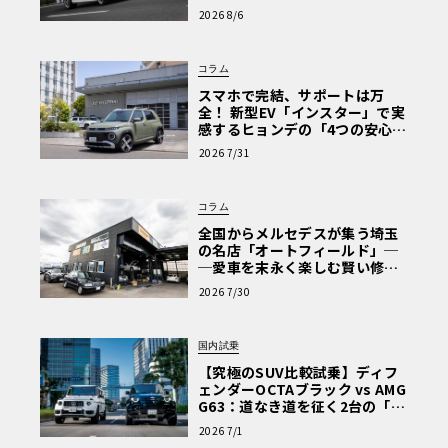
心と、Cクラスで味わうシルキー
2026 8/6
な走り〈PR〉
コラム
スマホで完結、サポートは万
全！ 新型EV「インスター」で実
感するヒョンデの「4つの安心」
【第1回・ヒョンデ6つの疑問：
2026 7/31
Why? Hyundai?】〈PR〉
コラム
全国からメルセデスが集う埼玉
の名店「オートフィールド」─
─愛車を末永く楽しむ賢い修理
術と、プロがフックス製オイル
2026 7/30
を選ぶ理由〈PR〉
国内試乗
【究極のSUV比較試乗】ディフ
ェンダーOCTAブラック vs AMG
G63：道なき道を征く2台の「対
極的アプローチ」
2026 7/1