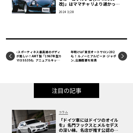
改)」はママチャリより遅かっ
た!? 【幸せのひきがね】
2024 3/28
スポーティネス最高潮のボディ
年明けは｢東京オートサロン202
が美しい！AMT製「1967年型カ
4｣！ ルノーとアルピーヌ･ジャポ
マロSS350」アニュアルキット
ン､出展概要を発表
を味わう【モデルカーズ】
注目の記事
コラム
「ドイツ車にはドイツのオイル
を」名門フックスとメルセデス
の深い縁。名店が推す公認の安