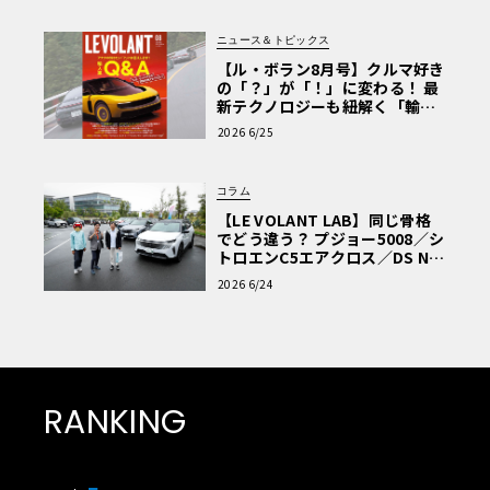
ニュース＆トピックス
【ル・ボラン8月号】クルマ好き
の「？」が「！」に変わる！ 最
新テクノロジーも紐解く「輸入
車Q&A」
2026 6/25
コラム
【LE VOLANT LAB】同じ骨格
でどう違う？ プジョー5008／シ
トロエンC5エアクロス／DS Nº4
読者一気乗りレポート
2026 6/24
RANKING