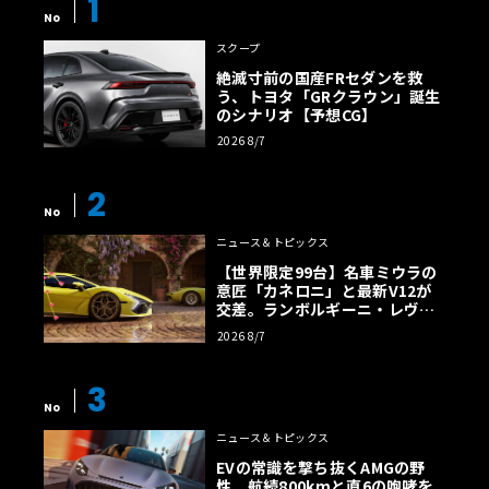
1
No
スクープ
絶滅寸前の国産FRセダンを救
う、トヨタ「GRクラウン」誕生
のシナリオ【予想CG】
2026 8/7
2
No
ニュース＆トピックス
【世界限定99台】名車ミウラの
意匠「カネロニ」と最新V12が
交差。ランボルギーニ・レヴエ
ルトに60周年記念車が登場
2026 8/7
3
No
ニュース＆トピックス
EVの常識を撃ち抜くAMGの野
性。航続800kmと直6の咆哮を