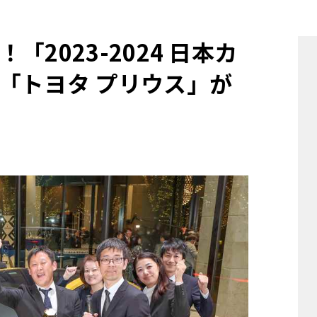
他
2023-2024 日本カ
「トヨタ プリウス」が
ス
トヨタ
日産
スバル
マツダ
ダイハツ
スズキ
他