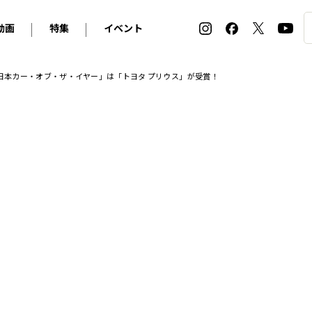
動画
特集
イベント
ィ
BMW
アルピナ
オリジナル動画
2026 サマータイヤ＆ホイール バイヤーズガイド
ル・ボラン カーズ・ミート2026横浜
24 日本カー・オブ・ザ・イヤー」は「トヨタ プリウス」が受賞！
2025-2026 冬 スタッドレス＆ウインタータイヤ バイヤ
SNOW EXPERIENCE in TOGAKUSHI SKI FIE
デス・ベンツ
ポルシェ
フォルクスワーゲン
ホイールカタログ2025-2026冬
EV:LIFE FUTAKO TAMAGAWA 2026
ーヌ
シトロエン
DSオートモビル
ホイールカタログ
EV:LIFE KOBE 2025
ー
ルノー
アバルト
タイヤ特集
ル・ボラン カーズ・ミート2025横浜
ァ・ロメオ
フェラーリ
フィアット
ルギーニ
マセラティ
アストン・マーティン
レー
ケータハム
ジャガー
ローバー
ロータス
マクラーレン
モーガン
ロールス・ロイス
キャデラック
シボレー
テスラ
ヒョンデ