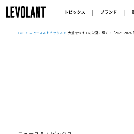
トピックス
ブランド
輸入車
アウデ
ニュース
TOP
ニュース＆トピックス
大差をつけての栄冠に輝く！「2023-20
スクープ
メルセ
試乗
アルピ
コラム
プジョ
アルフ
ランボ
ベント
ランド
MINI
ボルボ
ジープ
ニュース＆トピックス