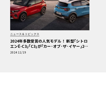
ニュース＆トピックス
2024年多数受賞の人気モデル！ 新型｢シトロ
エンË-C3｣｢C3｣が｢カー･オブ･ザ･イヤー｣202
5最終選考にノミネート
2024 11/19