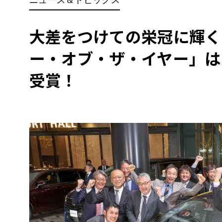
BYD
その
大差をつけての栄冠に輝く！「
ー・オブ・ザ・イヤー」は
国産車
レクサ
ホンダ
受賞！
三菱
光岡
その