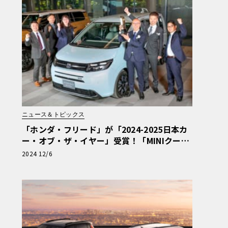
ニュース＆トピックス
「ホンダ・フリード」が「2024-2025日本カ
ー・オブ・ザ・イヤー」受賞！「MINIクーパ
ー」「三菱トライトン」「ホンダCR-V」も各
2024 12/6
賞に