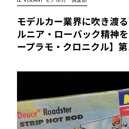
BYD
その
モデルカー業界に吹き渡る
ルニア・ローバック精神を
国産車
レクサ
ホンダ
ープラモ・クロニクル】第
三菱
光岡
その