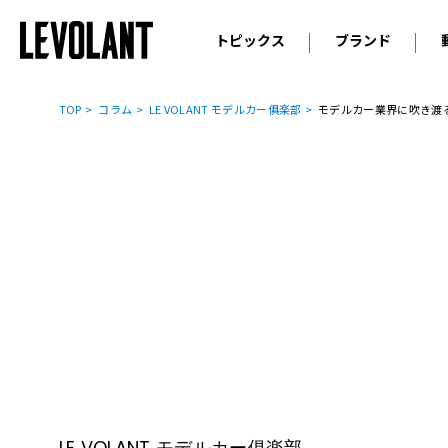
トピックス
ブランド
輸入車
アウデ
ニュース
TOP
コラム
LE VOLANT モデルカー俱楽部
モデルカー業界に吹き渡
スクープ
メルセ
試乗
アルピ
コラム
プジョ
アルフ
ランボ
ベント
ランド
MINI
ボルボ
ジープ
LE VOLANT モデルカー俱楽部