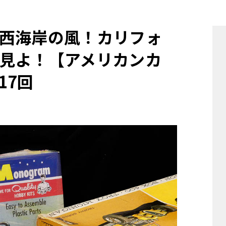
他
西海岸の風！カリフォ
見よ！【アメリカンカ
ス
トヨタ
日産
スバル
マツダ
17回
ダイハツ
スズキ
他