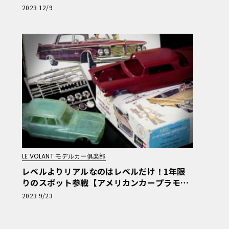
クロニクル】第16回
2023 12/9
LE VOLANT モデルカー俱楽部
レベルよりリアルなのはレベルだけ！1年限
りのスポット参戦【アメリカンカープラモ・
クロニクル】第12回
2023 9/23