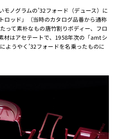
モノグラムの’32フォード（デュース）に
ットロッド」（当時のカタログ品番から通称
たって素朴なもの――唐竹割りボディー、フロ
はアセテート――で、1958年次の「amtシ
にようやく’32フォードを名乗ったものに