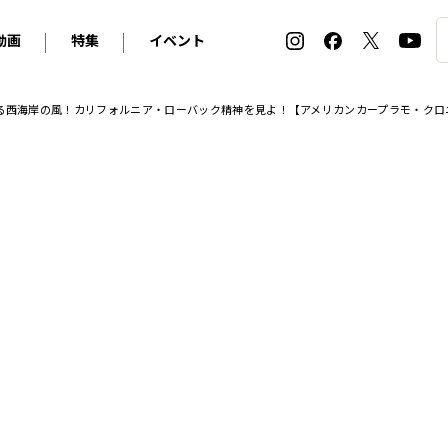
動画
特集
イベント
ィ
BMW
アルピナ
オリジナル動画
2026 サマータイヤ＆ホイール バイヤーズガイド
ル・ボラン カーズ・ミート2026横浜
る西海岸の風！カリフォルニア・ローバック精神を見よ！【アメリカンカープラモ・クロ
2025-2026 冬 スタッドレス＆ウインタータイヤ バイヤ
SNOW EXPERIENCE in TOGAKUSHI SKI FIE
デス・ベンツ
ポルシェ
フォルクスワーゲン
ホイールカタログ2025-2026冬
EV:LIFE FUTAKO TAMAGAWA 2026
ーヌ
シトロエン
DSオートモビル
ホイールカタログ
EV:LIFE KOBE 2025
ー
ルノー
アバルト
タイヤ特集
ル・ボラン カーズ・ミート2025横浜
ァ・ロメオ
フェラーリ
フィアット
ルギーニ
マセラティ
アストン・マーティン
レー
ケータハム
ジャガー
ローバー
ロータス
マクラーレン
モーガン
ロールス・ロイス
キャデラック
シボレー
テスラ
ヒョンデ