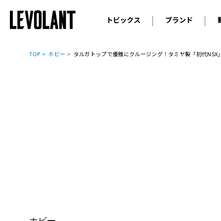
トピックス
ブランド
輸入車
アウデ
ニュース
TOP
ホビー
タルガトップで優雅にクルージング！タミヤ製「初代NSX
スクープ
メルセ
試乗
アルピ
コラム
プジョ
アルフ
ランボ
ベント
ランド
MINI
ボルボ
ジープ
ホビー