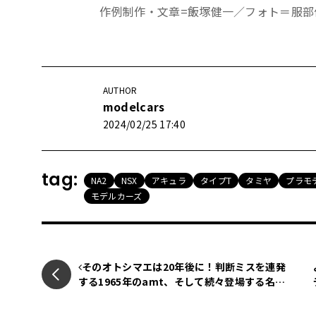
作例制作・文章=飯塚健一／フォト＝服部佳洋 
AUTHOR
modelcars
2024/02/25 17:40
tag:
NA2
NSX
アキュラ
タイプT
タミヤ
プラモ
モデルカーズ
そのオトシマエは20年後に！判断ミスを連発
する1965年のamt、そして続々登場する名車
【アメリカンカープラモ・クロニクル】第21回