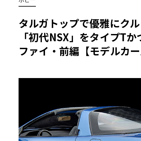
BYD
その
タルガトップで優雅にクル
「初代NSX」をタイプT
国産車
レクサ
ホンダ
ファイ・前編【モデルカー
三菱
光岡
その