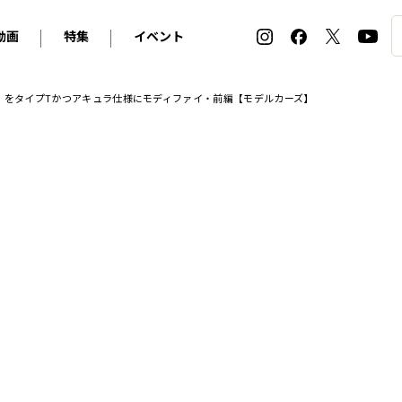
動画
特集
イベント
ィ
BMW
アルピナ
オリジナル動画
2026 サマータイヤ＆ホイール バイヤーズガイド
ル・ボラン カーズ・ミート2026横浜
」をタイプTかつアキュラ仕様にモディファイ・前編【モデルカーズ】
2025-2026 冬 スタッドレス＆ウインタータイヤ バイヤ
SNOW EXPERIENCE in TOGAKUSHI SKI FIE
デス・ベンツ
ポルシェ
フォルクスワーゲン
ホイールカタログ2025-2026冬
EV:LIFE FUTAKO TAMAGAWA 2026
ーヌ
シトロエン
DSオートモビル
ホイールカタログ
EV:LIFE KOBE 2025
ー
ルノー
アバルト
タイヤ特集
ル・ボラン カーズ・ミート2025横浜
ァ・ロメオ
フェラーリ
フィアット
ルギーニ
マセラティ
アストン・マーティン
レー
ケータハム
ジャガー
ローバー
ロータス
マクラーレン
モーガン
ロールス・ロイス
キャデラック
シボレー
テスラ
ヒョンデ