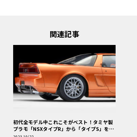
関連記事
初代全モデル中これこそがベスト！タミヤ製
プラモ「NSXタイプR」から「タイプS」を再
現する・前編【モデルカーズ】
2023 10/22