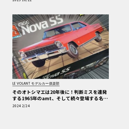
LE VOLANT モデルカー俱楽部
そのオトシマエは20年後に！判断ミスを連発
する1965年のamt、そして続々登場する名車
【アメリカンカープラモ・クロニクル】第21
2024 2/24
回