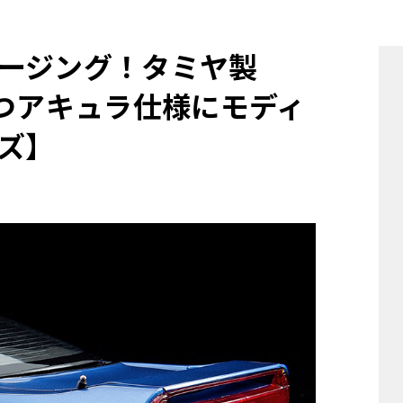
他
ージング！タミヤ製
かつアキュラ仕様にモディ
ス
トヨタ
日産
スバル
マツダ
ズ】
ダイハツ
スズキ
他