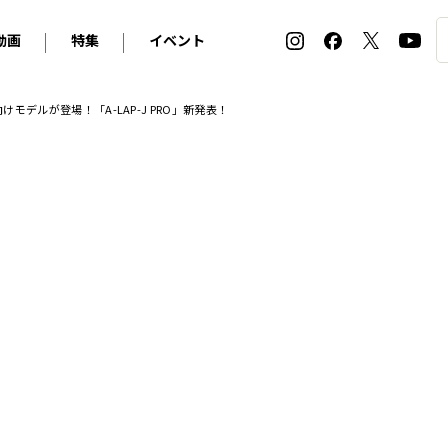
動画
特集
イベント
ィ
BMW
アルピナ
オリジナル動画
2026 サマータイヤ＆ホイール バイヤーズガイド
ル・ボラン カーズ・ミート2026横浜
モデルが登場！「A-LAP-J PRO」新発表！
2025-2026 冬 スタッドレス＆ウインタータイヤ バイヤ
SNOW EXPERIENCE in TOGAKUSHI SKI FIE
デス・ベンツ
ポルシェ
フォルクスワーゲン
ホイールカタログ2025-2026冬
EV:LIFE FUTAKO TAMAGAWA 2026
ーヌ
シトロエン
DSオートモビル
ホイールカタログ
EV:LIFE KOBE 2025
ー
ルノー
アバルト
タイヤ特集
ル・ボラン カーズ・ミート2025横浜
ァ・ロメオ
フェラーリ
フィアット
ルギーニ
マセラティ
アストン・マーティン
レー
ケータハム
ジャガー
ローバー
ロータス
マクラーレン
モーガン
ロールス・ロイス
キャデラック
シボレー
テスラ
ヒョンデ