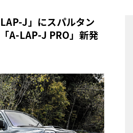
他
LAP-J」にスパルタン
-LAP-J PRO」新発
ス
トヨタ
日産
スバル
マツダ
ダイハツ
スズキ
他