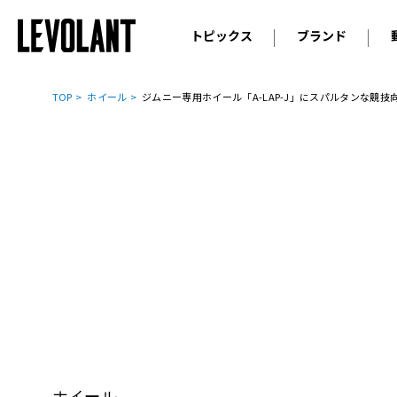
トピックス
ブランド
輸入車
アウデ
ニュース
TOP
ホイール
ジムニー専用ホイール「A-LAP-J」にスパルタンな競技向け
スクープ
メルセ
試乗
アルピ
コラム
プジョ
アルフ
ランボ
ベント
ランド
MINI
ボルボ
ジープ
ホイール