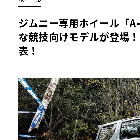
BYD
その
ジムニー専用ホイール「A-
な競技向けモデルが登場！「A
国産車
レクサ
ホンダ
表！
三菱
光岡
その