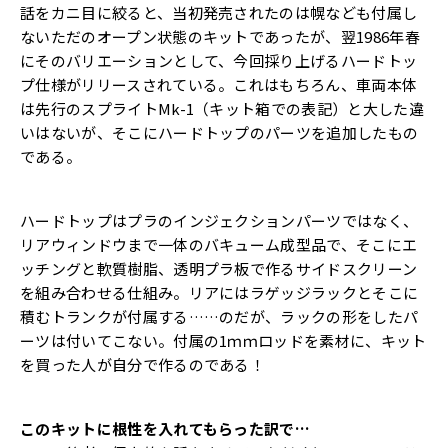
話をカニ目に絞ると、当初発売されたのは幌なども付属し
ないただのオープン状態のキットであったが、翌1986年春
にそのバリエーションとして、今回採り上げるハードトッ
プ仕様がリリースされている。これはもちろん、車両本体
は先行のスプライトMk-1（キット箱での表記）と大した違
いはないが、そこにハードトップのパーツを追加したもの
である。
ハードトップはプラのインジェクションパーツではなく、
リアウィンドウまで一体のバキューム成型品で、そこにエ
ッチングと軟質樹脂、透明プラ板で作るサイドスクリーン
を組み合わせる仕組み。リアにはラゲッジラックとそこに
積むトランクが付属する……のだが、ラックの形をしたパ
ーツは付いてこない。付属の1ｍｍロッドを素材に、キット
を買った人が自分で作るのである！
このキットに根性を入れてもらった訳で…