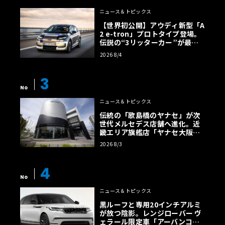
ニュース＆トピックス
【世界初公開】アウディ新型「A
2 e-tron」プロトタイプ登場。
伝説の“3リッターカー”が最高
効率エントリーBEVとして復活
2026 8/4
【画像38枚】
3
No
ニュース＆トピックス
伝統の「歌島橋のヤナセ」が次
世代メルセデス店舗へ進化。近
畿エリア旗艦店「ヤナセ大阪支
店」がリニューアル
2026 8/3
4
No
ニュース＆トピックス
黒ルーフと専用20インチアルミ
が放つ陰影。レンジローバー ヴ
ェラール限定車「アーバンコン