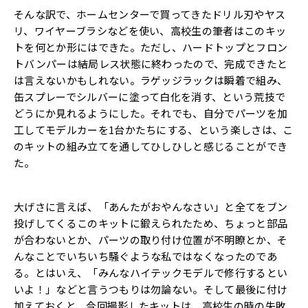
そんな訳で、ホームセンターで買ってきたドリル刃やヤス
リ、ワイヤーブラシなどを使い、高校生の筆者はこのキッ
トを何とか形にはできた。ただし、ハードトップとフロン
トバンパーは結局レス状態に終わったので、完成できたと
は言えないかもしれない。ラゲッジラックは瞬着で組み、
缶スプレーでシルバーに塗って白化を消す、という荒技で
どうにか見れるようにした。それでも、自分でパーツを加
工してモデルカーを1台かたちにする、という楽しさは、こ
のキットの組み立てを通してひしひしと感じることができ
た。
大げさに言えば、「あんたがおやんなさい」と全てをブン
投げしてくるこのキットに鍛えられたため、ちょっと部品
が合わないとか、パーツの取り付け位置が不明瞭とか、そ
んなことでいちいち騒ぐような私ではなくなったのであ
る。とはいえ、「みんなハイテックモデルで修行するとい
いよ！」などと言うつもりは勿論ない。そして最後に付け
加えておくと、今回撮影したキットは、高校生の時の失敗