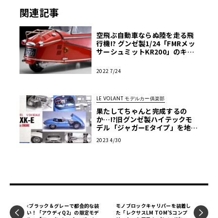
関連記事
空飛ぶ自動車ならぬ陸を走る飛
行機!? グンゼ製1/24「FMRメッ
サーシュミットKR200」のキッ
トを我流フィニッシュ！【モデ
ルカーズ】
2022 7/24
LE VOLANT モデルカー俱楽部
果たしてちゃんと完成するの
か…!?旧グンゼ製ハイテックモ
デル「ジャガーEタイプ」を地道
に作ってみる・第1回
2023 4/30
ブラック＆グレーで都会的な装
モノブロックキャリパーを装着し
い！「アウディQ2」の限定モデ
た「レクサスLM TOM’Sコンプ