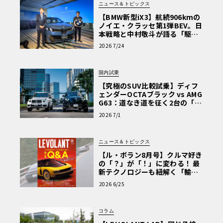
ニュース＆トピックス
【BMW新型iX3】航続906kmの
ノイエ・クラッセ第1弾BEV。日
本戦略と中村敬斗が語る「駆け
ぬける歓び」
2026 7/24
国内試乗
【究極のSUV比較試乗】ディフ
ェンダーOCTAブラック vs AMG
G63：道なき道を征く2台の「対
極的アプローチ」
2026 7/1
ニュース＆トピックス
【ル・ボラン8月号】クルマ好き
の「？」が「！」に変わる！ 最
新テクノロジーも紐解く「輸入
車Q&A」
2026 6/25
コラム