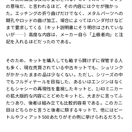
の意味だ、と言われるほど、その内容にはクセが強かっ
た。エッチングの折り曲げだけでなく、メタルパーツへの
開孔やロッドの曲げ加工、場合によってはハンダ付けなど
まで要求してくる（キット説明書にそう明示はされていな
いが……）高度な内容は、メーカー自ら「上級者向」と注
記を入れるほどだったのである。
そのため、キットを購入しても箱すら開けずに保管する人
も多く、現在売買されている中古キットでも、シュリンク
がかかったままの品は少なくない。ただし、シリーズの中
でもフルディテールを目指した、あるいはエンジンはなく
ともシャシーの再現性を重視したキットと、1/43ミニカー
の拡大版的な内容にとどめたキットと、大まかに言ってふ
たつあり、後者は組み立ても比較的容易である。このカニ
目はどちらかと言うと後者に類するキットで、他にはビー
トルやフィアット500あたりがその例に挙げられるだろう。