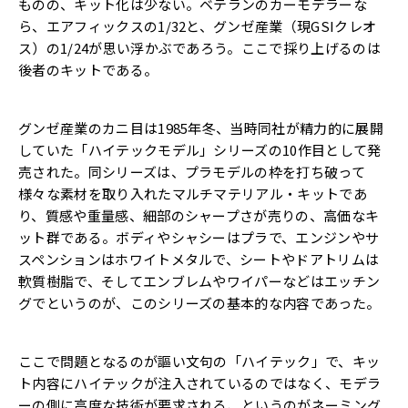
ものの、キット化は少ない。ベテランのカーモデラーな
ら、エアフィックスの1/32と、グンゼ産業（現GSIクレオ
ス）の1/24が思い浮かぶであろう。ここで採り上げるのは
後者のキットである。
グンゼ産業のカニ目は1985年冬、当時同社が精力的に展開
していた「ハイテックモデル」シリーズの10作目として発
売された。同シリーズは、プラモデルの枠を打ち破って
様々な素材を取り入れたマルチマテリアル・キットであ
り、質感や重量感、細部のシャープさが売りの、高価なキ
ット群である。ボディやシャシーはプラで、エンジンやサ
スペンションはホワイトメタルで、シートやドアトリムは
軟質樹脂で、そしてエンブレムやワイパーなどはエッチン
グでというのが、このシリーズの基本的な内容であった。
ここで問題となるのが謳い文句の「ハイテック」で、キッ
ト内容にハイテックが注入されているのではなく、モデラ
ーの側に高度な技術が要求される、というのがネーミング