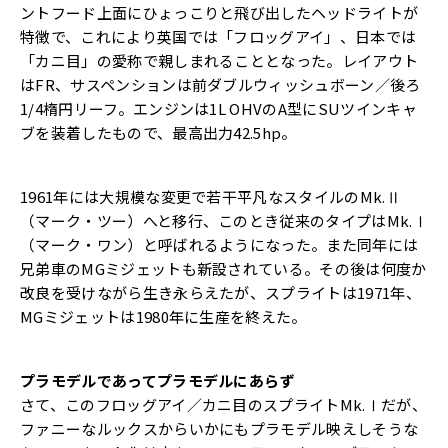
ントフード上面にひょっこりと飛び出したヘッドライトが
特徴で、これにより英国では「フロッグアイ」、日本では
「カニ目」の愛称で親しまれることとなった。レイアウト
はFR、サスペンションは前ダブルウィッシュボーン／後ろ
1/4楕円リーフ。エンジンは1L OHVのA型にSUツインキャ
ブを装着したもので、最高出力42.5hp。
1961年には大規模な変更で若干平凡なスタイルのMk.Ⅱ
（マーク・ツー）へと移行、このとき従来のタイプはMk.Ⅰ
（マーク・ワン）と呼ばれるようになった。また同年には
兄弟車のMGミジェットも新設されている。その後は何度か
改良を受けながら生き永らえたが、スプライトは1971年、
MGミジェットは1980年に生産を終えた。
プラモデルであってプラモデルにあらず
さて、このフロッグアイ／カニ目のスプライトMk.Ⅰだが、
ファニーなルックスからいかにもプラモデル映えしそうな