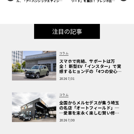
ル、「アーバンシックエディショ
リート」を展示！ ブレンボ出展
ン」発売！
情報【ル・ボラン カーズ・ミー
ト2024 横浜】
注目の記事
コラム
スマホで完結、サポートは万
全！ 新型EV「インスター」で実
感するヒョンデの「4つの安心」
【第1回・ヒョンデ6つの疑問：
2026 7/31
Why? Hyundai?】〈PR〉
コラム
全国からメルセデスが集う埼玉
の名店「オートフィールド」─
─愛車を末永く楽しむ賢い修理
術と、プロがフックス製オイル
2026 7/30
を選ぶ理由〈PR〉