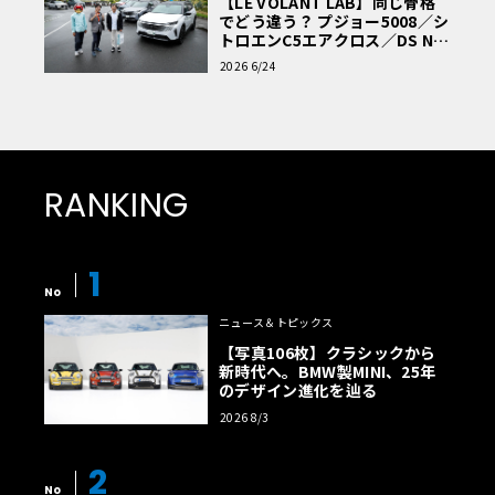
【LE VOLANT LAB】同じ骨格
でどう違う？ プジョー5008／シ
トロエンC5エアクロス／DS Nº4
読者一気乗りレポート
2026 6/24
RANKING
1
No
ニュース＆トピックス
【写真106枚】クラシックから
新時代へ。BMW製MINI、25年
のデザイン進化を辿る
2026 8/3
2
No