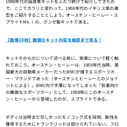
1980年代の国産車キットをふたつ続けて紹介してきたの
で、ここでガラリと変わって、1950年代のイギリス車の模
型をご紹介することとしよう。オースチン・ヒーレー・ス
プライトMk.Ⅰの、グンゼ製キットである。
【画像30枚】難儀なキット内容を細部まで見る！
キットそのものについて述べる前に、実車について軽く触
れておこう。オースチン・ヒーレーは、1950年代当時、英
国最大の自動車メーカーだったBMCが擁するスポーツカ
ー・ブランドであった（オースチンとヒーレーとのジョイ
ントによる）。BMC内で手薄になってしまった「若者向け
の廉価なスポーツカー」として、1958年にこのオースチ
ン・ヒーレーから登場したのが、スプライトである。
ボディは当時まだ珍しかったモノコック式を採用、剛性を
確保するためにトランクリッドは設けられていない。フロ