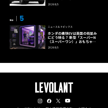
トラスト・エディション」登場
2026 8/5
5
No
ニュース＆トピックス
ホンダの痛快EVは英国の街並み
にどう映る？ 新型「スーパーN
（スーパーワン）」おもちゃ箱
ツアーの全貌
2026 8/5