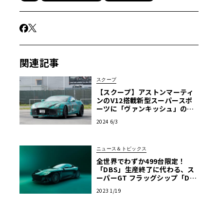
関連記事
スクープ
【スクープ】アストンマーティ
ンのV12搭載新型スーパースポ
ーツに「ヴァンキッシュ」の名
前が6年ぶり復活へ！
2024 6/3
ニュース＆トピックス
全世界でわずか499台限定！
「DBS」生産終了に代わる、ス
ーパーGT フラッグシップ「DB
S 770 アルティメット」発表
2023 1/19