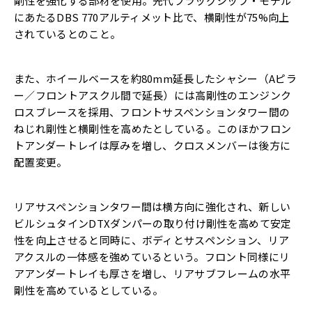
剛性を強化する部材を使用。先代フラッグシップ・モデル
にあたるDBS 770アルティメット比で、横剛性が75%向上
されているとのこと。
また、ホイールベースを約80mm延長したシャシー（Aピラ
ー／フロントアスクル間で延長）には高剛性のエンジンク
ロスブレースを採用、フロントサスペンションタワー間の
ねじれ剛性と横剛性を高めたとしている。このほかフロン
トアンダートレイは厚みを増し、クロスメンバーは後方に
配置変更。
リアサスペンションタワー間は横方向に強化され、新しい
ビルシュタインDTXダンパーの取り付け剛性を高めて安定
性を向上させると同時に、ボディとサスペンション、リア
アクスルの一体感を強めているという。フロント同様にリ
アアンダートレイも厚さを増し、リアサブフレームの水平
剛性を高めているとしている。