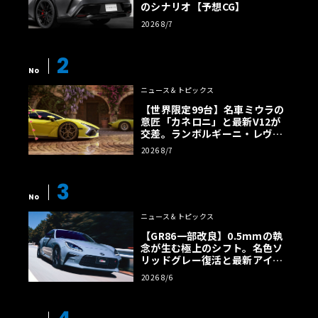
のシナリオ【予想CG】
2026 8/7
2
No
ニュース＆トピックス
【世界限定99台】名車ミウラの
意匠「カネロニ」と最新V12が
交差。ランボルギーニ・レヴエ
ルトに60周年記念車が登場
2026 8/7
3
No
ニュース＆トピックス
【GR86一部改良】0.5mmの執
念が生む極上のシフト。名色ソ
リッドグレー復活と最新アイサ
イトでFRの極みへ
2026 8/6