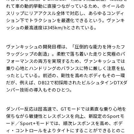
れて車の動的挙動に直接つながっているため、ホイールの
スリップにリアアクスル全体で対応し、あらゆるコンディ
ション下でトラクションを最適化できるという。ヴァンキ
ッシュの最高速度は345km/hとされている。
ヴァンキッシュの開発目標は、「圧倒的な能力を持ったフ
ラッグシップの創造」。柔軟で落ち着いた走りと究極のパ
フォーマンスの両方を実現するため、ヴァンキッシュでは
乗り心地とハンドリングのバランスに特に厳しく注意を払
ったとしている。前述の、剛性を高めたボディもその一環
だが、例えば、DB12で初採用されたビルシュタインDTXダ
ンパー技術の導入もそのひとつ。
ダンパー反応は超高速で、GTモードでは素直な乗り心地を
保ちながら敏捷性とレスポンスを向上、新設定のSportモ
ード／Sport+モードでは、順次レスポンスを高め、ボデ
ィ・コントロールをよりタイトにすることができるとのこ