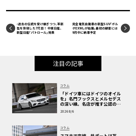
過去の伝統を受け継ぎつつ､革新
完全電気自動車の新型SUV｢ボル
性を体現した7代目！ 中東日産､
ボEX90｣が始動｡最初の顧客には
新型日産｢パトロール｣発表
9月中に納車予定
注目の記事
コラム
「ドイツ車にはドイツのオイル
を」名門フックスとメルセデス
の深い縁。名店が推す公認の安
心と、Cクラスで味わうシルキー
2026 8/6
な走り〈PR〉
コラム
スマホで完結、サポートは万