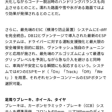
大化しながらコーナー脱出時のハンドリングバランスも向
上させるとのこと。濡れた路面や雪や氷がある路面ではよ
り効果が発揮されるとのことだ。
さらに、最先端のESC（横滑り防止装置）システムにE-diff
を完全統合。DB12とヴァンテージで導入された最新のESP
システムは、ドライバーに対する運転支援強化と最大限の
安全確保を目的に設計、ヴァンキッシュ独自のチューニン
グと応用が施され、最先端のアルゴリズムによって最適な
グリップレベルを予測しながら急な介入を避けると同時
に、車両が不安定になる瞬間にも反応するという。システ
ムでは4つのESPモード（「On」「Track」「Off」「We
t」）を用意、それぞれセンターコンソールのESPボタンで
選択可能。
足周り――ブレーキ、ホイール、タイヤ
ブレーキは、カーボンセラミック・ブレーキ（CCB）シス
テムを標準装備。フロント410mm、リア360mmのディス