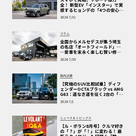
全！ 新型EV「インスター」で実
感するヒョンデの「4つの安心」
【第1回・ヒョンデ6つの疑問：
2026 7/31
Why? Hyundai?】〈PR〉
コラム
全国からメルセデスが集う埼玉
の名店「オートフィールド」─
─愛車を末永く楽しむ賢い修理
術と、プロがフックス製オイル
2026 7/30
を選ぶ理由〈PR〉
国内試乗
【究極のSUV比較試乗】ディフ
ェンダーOCTAブラック vs AMG
G63：道なき道を征く2台の「対
極的アプローチ」
2026 7/1
ニュース＆トピックス
【ル・ボラン8月号】クルマ好き
の「？」が「！」に変わる！ 最