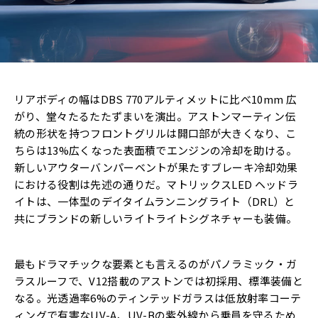
リアボディの幅はDBS 770アルティメットに比べ10mm 広
がり、堂々たるたたずまいを演出。アストンマーティン伝
統の形状を持つフロントグリルは開口部が大きくなり、こ
ちらは13%広くなった表面積でエンジンの冷却を助ける。
新しいアウターバンパーベントが果たすブレーキ冷却効果
における役割は先述の通りだ。マトリックスLED ヘッドラ
イトは、一体型のデイタイムランニングライト（DRL）と
共にブランドの新しいライトライトシグネチャーも装備。
最もドラマチックな要素とも言えるのがパノラミック・ガ
ラスルーフで、V12搭載のアストンでは初採用、標準装備と
なる。光透過率6%のティンテッドガラスは低放射率コーテ
ィングで有害なUV-A、UV-Bの紫外線から乗員を守るため