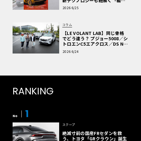
新テクノロジーも紐解く「輸入
車Q&A」
2026 6/25
コラム
【LE VOLANT LAB】同じ骨格
でどう違う？ プジョー5008／シ
トロエンC5エアクロス／DS Nº4
読者一気乗りレポート
2026 6/24
RANKING
1
No
スクープ
絶滅寸前の国産FRセダンを救
う、トヨタ「GRクラウン」誕生