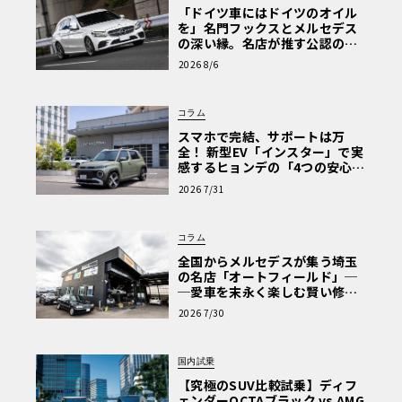
「ドイツ車にはドイツのオイル
を」名門フックスとメルセデス
の深い縁。名店が推す公認の安
心と、Cクラスで味わうシルキー
2026 8/6
な走り〈PR〉
コラム
スマホで完結、サポートは万
全！ 新型EV「インスター」で実
感するヒョンデの「4つの安心」
【第1回・ヒョンデ6つの疑問：
2026 7/31
Why? Hyundai?】〈PR〉
コラム
全国からメルセデスが集う埼玉
の名店「オートフィールド」─
─愛車を末永く楽しむ賢い修理
術と、プロがフックス製オイル
2026 7/30
を選ぶ理由〈PR〉
国内試乗
【究極のSUV比較試乗】ディフ
ェンダーOCTAブラック vs AMG