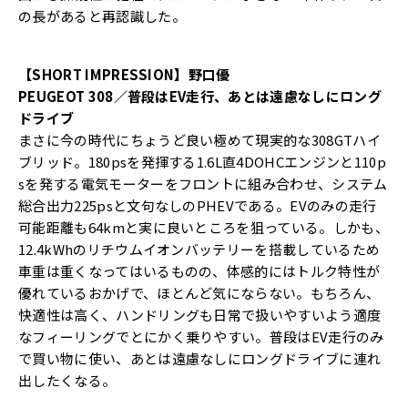
の長があると再認識した。
【SHORT IMPRESSION】野口優
PEUGEOT 308／普段はEV走行、あとは遠慮なしにロング
ドライブ
まさに今の時代にちょうど良い極めて現実的な308GTハイ
ブリッド。180psを発揮する1.6L直4DOHCエンジンと110p
sを発する電気モーターをフロントに組み合わせ、システム
総合出力225psと文句なしのPHEVである。EVのみの走行
可能距離も64kmと実に良いところを狙っている。しかも、
12.4kWhのリチウムイオンバッテリーを搭載しているため
車重は重くなってはいるものの、体感的にはトルク特性が
優れているおかげで、ほとんど気にならない。もちろん、
快適性は高く、ハンドリングも日常で扱いやすいよう適度
なフィーリングでとにかく乗りやすい。普段はEV走行のみ
で買い物に使い、あとは遠慮なしにロングドライブに連れ
出したくなる。