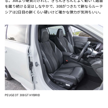
る。308より硬質だけれど、きちんきちんとよく動いて路面
を蹴り続ける足はしなやかで、308がつきたて餅ならルーテ
シアは2日目の餅くらい硬いけど確かな弾力が気持ちいい。
PEUGEOT 308GT HYBRID