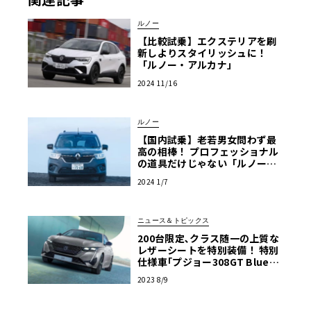
ルノー
【比較試乗】エクステリアを刷
新しよりスタイリッシュに！
「ルノー・アルカナ」
2024 11/16
ルノー
【国内試乗】老若男女問わず最
高の相棒！ プロフェッショナル
の道具だけじゃない「ルノー・
カングー」
2024 1/7
ニュース＆トピックス
200台限定､クラス随一の上質な
レザーシートを特別装備！ 特別
仕様車｢プジョー308GT BlueH
Di ブルーナッパエディション｣
2023 8/9
発売