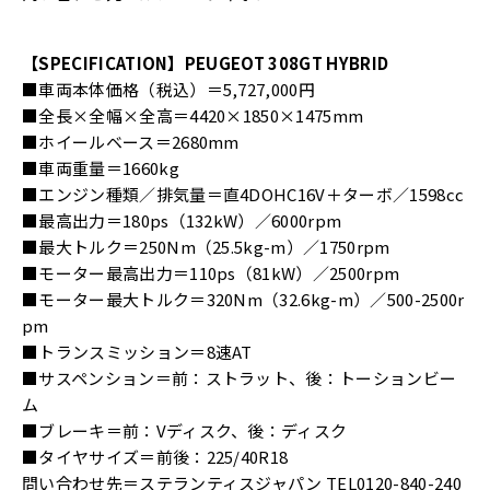
【SPECIFICATION】PEUGEOT 308GT HYBRID
■車両本体価格（税込）＝5,727,000円
■全長×全幅×全高＝4420×1850×1475mm
■ホイールベース＝2680mm
■車両重量＝1660kg
■エンジン種類／排気量＝直4DOHC16V＋ターボ／1598cc
■最高出力＝180ps（132kW）／6000rpm
■最大トルク＝250Nm（25.5kg-m）／1750rpm
■モーター最高出力＝110ps（81kW）／2500rpm
■モーター最大トルク＝320Nm（32.6kg-m）／500-2500r
pm
■トランスミッション＝8速AT
■サスペンション＝前：ストラット、後：トーションビー
ム
■ブレーキ＝前：Vディスク、後：ディスク
■タイヤサイズ＝前後：225/40R18
問い合わせ先＝ステランティスジャパン TEL0120-840-240