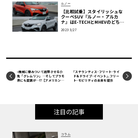
ルノー
【比較試乗】スタイリッシュな
クーペSUV『ルノー・アルカ
ナ』はE-TECHとMHEVのどちら
が買いなのか？
2023 3/27
機械に棲みついて故障させる小
｢ステランティス･フリート･ライ
鬼「グレムリン」…そしてプラモ
ド&ドライブ･イベント｣､フリー
界にも変調が…!?【アメリカンカ
ト･モビリティの未来を提示
ープラモ・クロニクル】第35回
注目の記事
コラム