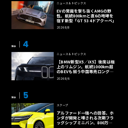
ニュース＆トピックス
EVの常識を撃ち抜くAMGの野
性。航続800kmと直6の咆哮を
宿す新型「GT 53 4ドアクーペ」
2026 8/8
4
No
ニュース＆トピックス
【BMW新型X5／iX5】後席は極
上のリムジン。航続1000km超
のBEVも揃う中国専売ロング仕
様の全貌
2026 8/6
5
No
スクープ
アルファード一強への回答。ホ
ンダが開発と噂される次期フラ
ッグシップミニバン、800万円
超の勝算【予想CG】