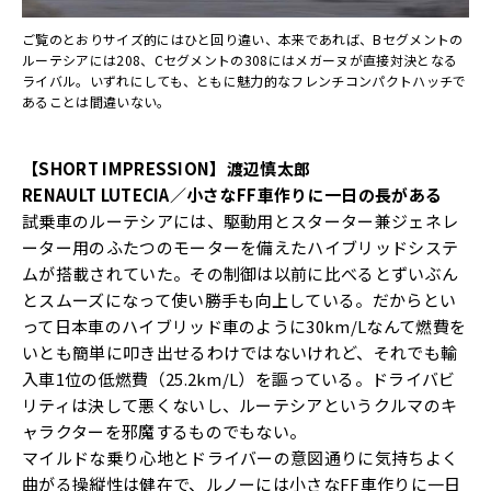
ご覧のとおりサイズ的にはひと回り違い、本来であれば、Bセグメントの
ルーテシアには208、Cセグメントの308にはメガーヌが直接対決となる
ライバル。いずれにしても、ともに魅力的なフレンチコンパクトハッチで
あることは間違いない。
【SHORT IMPRESSION】渡辺慎太郎
RENAULT LUTECIA／小さなFF車作りに一日の長がある
試乗車のルーテシアには、駆動用とスターター兼ジェネレ
ーター用のふたつのモーターを備えたハイブリッドシステ
ムが搭載されていた。その制御は以前に比べるとずいぶん
とスムーズになって使い勝手も向上している。だからとい
って日本車のハイブリッド車のように30km/Lなんて燃費を
いとも簡単に叩き出せるわけではないけれど、それでも輸
入車1位の低燃費（25.2km/L）を謳っている。ドライバビ
リティは決して悪くないし、ルーテシアというクルマのキ
ャラクターを邪魔するものでもない。
マイルドな乗り心地とドライバーの意図通りに気持ちよく
曲がる操縦性は健在で、ルノーには小さなFF車作りに一日