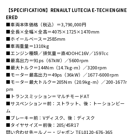
【SPECIFICATION】RENAULT LUTECIA E-TECH ENGINE
ERED
■車両本体価格（税込）＝3,790,000円
■全長×全幅×全高＝4075×1725×1470mm
■ホイールベース＝2585mm
■車両重量＝1310kg
■エンジン種類／排気量＝直4DOHC16V／1597cc
■最高出力＝91ps（67kW）／5600rpm
■最大トルク＝144Nm（14.7kg-m）／3200rpm
■モーター最高出力＝49ps（36kW）／1677-6000rpm
■モーター最大トルク＝205Nm（20.9kg-m）／200-1677r
pm
■トランスミッション＝マルチモードAT
■サスペンション＝前：ストラット、後：トーションビー
ム
■ブレーキ＝前：Vディスク、後：ディスク
■タイヤサイズ＝前後：205/45R17
問い合わせ先＝ルノー・ジャポン TEL0120-676-365