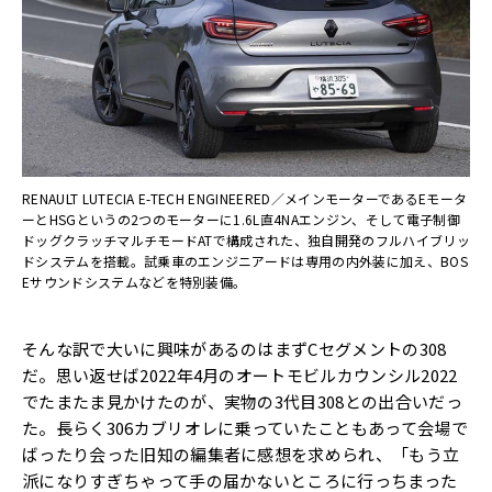
RENAULT LUTECIA E-TECH ENGINEERED／メインモーターであるEモータ
ーとHSGというの2つのモーターに1.6L直4NAエンジン、そして電子制御
ドッグクラッチマルチモードATで構成された、独自開発のフルハイブリッ
ドシステムを搭載。試乗車のエンジニアードは専用の内外装に加え、BOS
Eサウンドシステムなどを特別装備。
そんな訳で大いに興味があるのはまずCセグメントの308
だ。思い返せば2022年4月のオートモビルカウンシル2022
でたまたま見かけたのが、実物の3代目308との出合いだっ
た。長らく306カブリオレに乗っていたこともあって会場で
ばったり会った旧知の編集者に感想を求められ、「もう立
派になりすぎちゃって手の届かないところに行っちまった