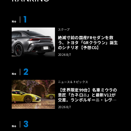
1
No
スクープ
絶滅寸前の国産FRセダンを救
う、トヨタ「GRクラウン」誕生
のシナリオ【予想CG】
2026 8/7
2
No
ニュース＆トピックス
【世界限定99台】名車ミウラの
意匠「カネロニ」と最新V12が
交差。ランボルギーニ・レヴエ
ルトに60周年記念車が登場
2026 8/7
3
No