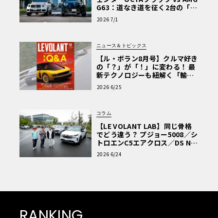
G63：道なき道を征く2台の「対
極的アプローチ」
2026 7/1
ニュース＆トピックス
【ル・ボラン8月号】クルマ好き
の「？」が「！」に変わる！ 最
新テクノロジーも紐解く「輸入
車Q&A」
2026 6/25
コラム
【LE VOLANT LAB】同じ骨格
でどう違う？ プジョー5008／シ
トロエンC5エアクロス／DS Nº4
読者一気乗りレポート
2026 6/24
RANKING