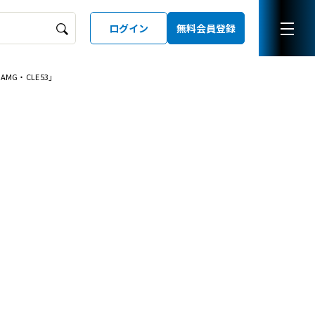
ログイン
無料会員登録
G・CLE53」
ーズガイド
LD