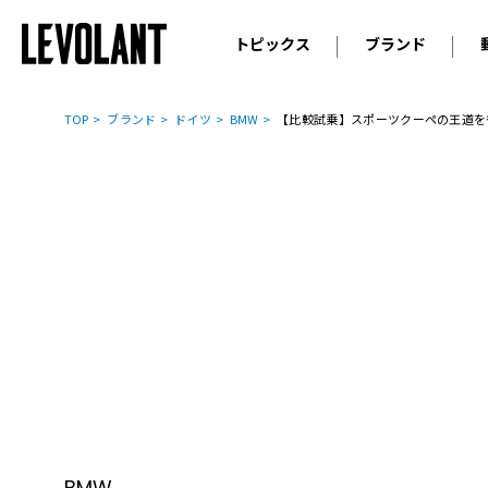
トピックス
ブランド
輸入車
アウデ
ニュース
TOP
ブランド
ドイツ
BMW
【比較試乗】スポーツクーペの王道を征く
スクープ
メルセ
試乗
アルピ
コラム
プジョ
アルフ
ランボ
ベント
ランド
MINI
ボルボ
ジープ
BMW