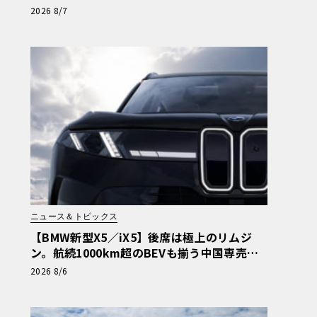
矜持【木下隆之コラム】
2026 8/7
ニュース＆トピックス
【BMW新型X5／iX5】後席は極上のリムジ
ン。航続1000km超のBEVも揃う中国専売ロ
ング仕様の全貌
2026 8/6