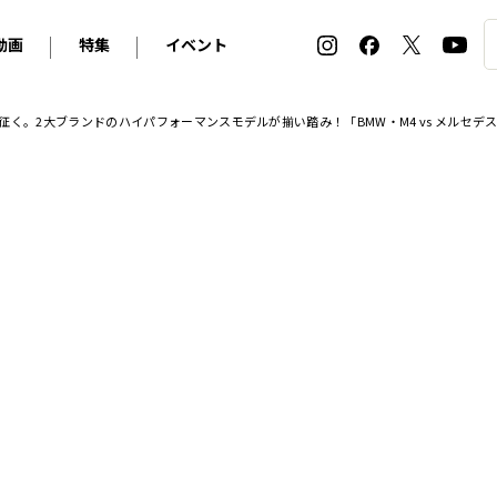
動画
特集
イベント
ィ
BMW
アルピナ
オリジナル動画
2026 サマータイヤ＆ホイール バイヤーズガイド
ル・ボラン カーズ・ミート2026横浜
。2大ブランドのハイパフォーマンスモデルが揃い踏み！「BMW・M4 vs メルセデスAM
2025-2026 冬 スタッドレス＆ウインタータイヤ バイヤ
SNOW EXPERIENCE in TOGAKUSHI SKI FIE
デス・ベンツ
ポルシェ
フォルクスワーゲン
ホイールカタログ2025-2026冬
EV:LIFE FUTAKO TAMAGAWA 2026
ーヌ
シトロエン
DSオートモビル
ホイールカタログ
EV:LIFE KOBE 2025
ー
ルノー
アバルト
タイヤ特集
ル・ボラン カーズ・ミート2025横浜
ァ・ロメオ
フェラーリ
フィアット
ルギーニ
マセラティ
アストン・マーティン
レー
ケータハム
ジャガー
ローバー
ロータス
マクラーレン
モーガン
ロールス・ロイス
キャデラック
シボレー
テスラ
ヒョンデ