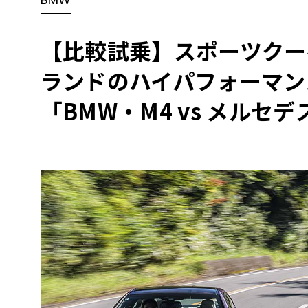
BYD
その
【比較試乗】スポーツクー
ランドのハイパフォーマン
国産車
レクサ
ホンダ
「BMW・M4 vs メルセデ
三菱
光岡
その