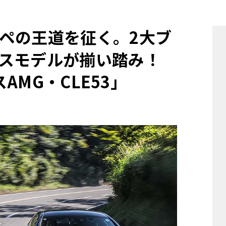
他
ペの王道を征く。2大ブ
スモデルが揃い踏み！
ス
トヨタ
日産
スバル
マツダ
スAMG・CLE53」
ダイハツ
スズキ
他