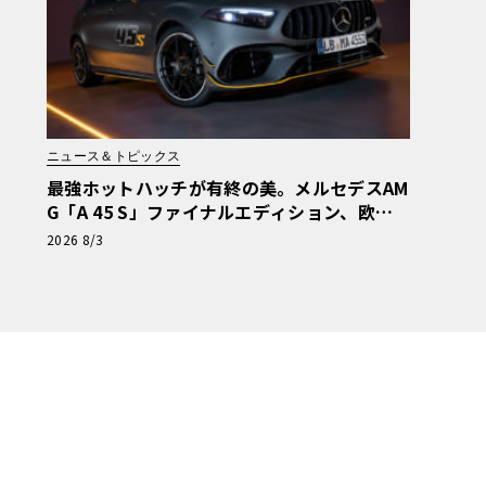
ニュース＆トピックス
最強ホットハッチが有終の美。メルセデスAM
G「A 45 S」ファイナルエディション、欧州
で受注開始
2026 8/3