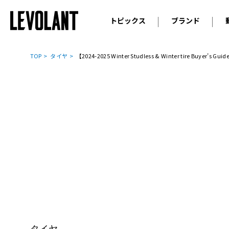
トピックス
ブランド
輸入車
アウデ
ニュース
TOP
タイヤ
【2024-2025 Winter Studless & Winter 
スクープ
メルセ
試乗
アルピ
コラム
プジョ
アルフ
ランボ
ベント
ランド
MINI
ボルボ
ジープ
タイヤ