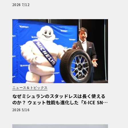
らす極上のプレミアム感
2026 7/12
ニュース＆トピックス
なぜミシュランのスタッドレスは長く使える
のか？ ウェット性能も進化した「X-ICE SNO
W+」の技術と思想
2026 5/16