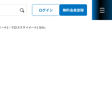
ログイン
無料会員登録
クライメート2／クロスクライメート2 SUV」
ーズガイド
LD