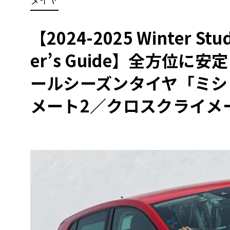
BYD
その
【2024-2025 Winter Studl
er’s Guide】全方位
国産車
レクサ
ホンダ
ールシーズンタイヤ「ミシ
三菱
メート2／クロスクライメー
光岡
その