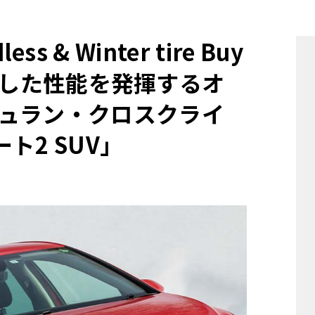
他
ess & Winter tire Buy
に安定した性能を発揮するオ
ス
トヨタ
日産
スバル
マツダ
ュラン・クロスクライ
ダイハツ
スズキ
ト2 SUV」
他