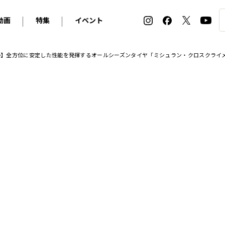
動画
特集
イベント
ィ
BMW
アルピナ
オリジナル動画
2026 サマータイヤ＆ホイール バイヤーズガイド
ル・ボラン カーズ・ミート2026横浜
tire Buyer’s Guide】全方位に安定した性能を発揮するオールシーズンタイヤ「ミシュラン・クロス
2025-2026 冬 スタッドレス＆ウインタータイヤ バイヤ
SNOW EXPERIENCE in TOGAKUSHI SKI FIE
デス・ベンツ
ポルシェ
フォルクスワーゲン
ホイールカタログ2025-2026冬
EV:LIFE FUTAKO TAMAGAWA 2026
ーヌ
シトロエン
DSオートモビル
ホイールカタログ
EV:LIFE KOBE 2025
ー
ルノー
アバルト
タイヤ特集
ル・ボラン カーズ・ミート2025横浜
ァ・ロメオ
フェラーリ
フィアット
ルギーニ
マセラティ
アストン・マーティン
レー
ケータハム
ジャガー
ローバー
ロータス
マクラーレン
モーガン
ロールス・ロイス
キャデラック
シボレー
テスラ
ヒョンデ